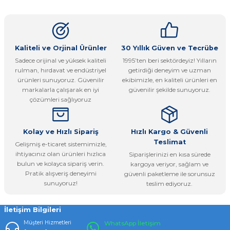
konularda yetersiz gördüğünüz noktaları öneri formunu
Yorum Yaz
kullanarak tarafımıza iletebilirsiniz.
Görüş ve önerileriniz için teşekkür ederiz.
Ürün resmi kalitesiz, bozuk veya görüntülenemiyor.
Kaliteli ve Orjinal Ürünler
30 Yıllık Güven ve Tecrübe
Sadece orijinal ve yüksek kaliteli
1995’ten beri sektördeyiz! Yılların
Ürün açıklamasında eksik bilgiler bulunuyor.
rulman, hırdavat ve endüstriyel
getirdiği deneyim ve uzman
Ürün bilgilerinde hatalar bulunuyor.
ürünleri sunuyoruz. Güvenilir
ekibimizle, en kaliteli ürünleri en
markalarla çalışarak en iyi
güvenilir şekilde sunuyoruz.
Ürün fiyatı diğer sitelerden daha pahalı.
çözümleri sağlıyoruz
Bu ürüne benzer farklı alternatifler olmalı.
Kolay ve Hızlı Sipariş
Hızlı Kargo & Güvenli
Teslimat
Gelişmiş e-ticaret sistemimizle,
ihtiyacınız olan ürünleri hızlıca
Siparişlerinizi en kısa sürede
bulun ve kolayca sipariş verin.
kargoya veriyor, sağlam ve
Pratik alışveriş deneyimi
güvenli paketleme ile sorunsuz
Gönder
sunuyoruz!
teslim ediyoruz.
İletişim Bilgileri
Müşteri Hizmetleri
WhatsApp İletişim