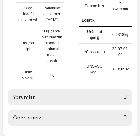
5
Dönme hızı
Keçe
Poliakrilat
040r/min
dudağı
elastomer
malzemesi
(ACM)
Lojistik
Dış çapta
Ürün net
0.0318kg
sızdırmazlık
ağırlığı
Dış çap
maddesi
tipi
kaplamalı
23-07-08-
eClass kodu
metal
01
kasalı
UNSPSC
31181602
Birim
kodu
İnç
sistemi
Yorumlar
Önerileriniz
Bu ürüne ilk yorumu siz yapın!
Bu ürünün fiyat bilgisi, resim, ürün açıklamalarında ve diğer