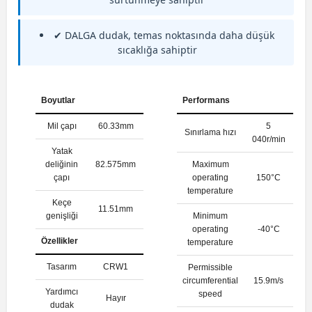
✔ DALGA dudak, temas noktasında daha düşük
sıcaklığa sahiptir
Boyutlar
Performans
Mil çapı
60.33mm
5
Sınırlama hızı
040r/min
Yatak
deliğinin
82.575mm
Maximum
çapı
operating
150°C
temperature
Keçe
11.51mm
genişliği
Minimum
operating
-40°C
Özellikler
temperature
Tasarım
CRW1
Permissible
circumferential
15.9m/s
Yardımcı
speed
Hayır
dudak