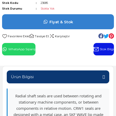
Stok Kodu
23685
l Rulman
Stok Durumu
Stokta Yok
 Rulman
Fiyat & Stok
ulman
Tavsiye Et
Karşılaştır
n
WhatsApp Sipariş
Stok Bilgi
ı
ralı Rulman
Ürün Bilgisi
ik Makaralı Rulman
Radial shaft seals are used between rotating and
stationary machine components, or between
components in relative motion. CRW1 seals are
designed with a metal case, an SKF WAVE lip made