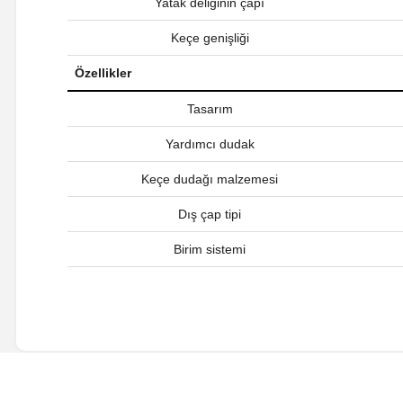
Yatak deliğinin çapı
Keçe genişliği
Özellikler
Tasarım
Yardımcı dudak
Keçe dudağı malzemesi
Dış çap tipi
Birim sistemi
Bu ürünün fiyat bilgisi, resim, ürün açıklamalarında ve diğer ko
Görüş ve önerileriniz için teşekkür ederiz.
Ürün resmi kalitesiz, bozuk veya görüntülenemiyor.