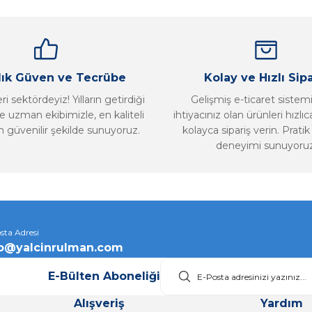
llık Güven ve Tecrübe
Kolay ve Hızlı Sipa
i sektördeyiz! Yılların getirdiği
Gelişmiş e-ticaret sistem
 uzman ekibimizle, en kaliteli
ihtiyacınız olan ürünleri hızlı
n güvenilir şekilde sunuyoruz.
kolayca sipariş verin. Pratik 
deneyimi sunuyoruz
Gönder
sta Adresi
fo@yalcinrulman.com
E-Bülten Aboneliği
Alışveriş
Yardım