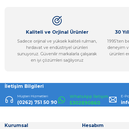
Ürün açıklamasında eksik bilgiler bulunuyor.
Ürün bilgilerinde hatalar bulunuyor.
Ürün fiyatı diğer sitelerden daha pahalı.
Bu ürüne benzer farklı alternatifler olmalı.
Kaliteli ve Orjinal Ürünler
30 Yı
Sadece orijinal ve yüksek kaliteli rulman,
1995’ten ber
hırdavat ve endüstriyel ürünleri
deneyim ve
sunuyoruz. Güvenilir markalarla çalışarak
ürünleri e
en iyi çözümleri sağlıyoruz
İletişim Bilgileri
Müşteri Hizmetleri
WhatsApp İletişim
E-Po
(0262) 751 50 90
in
5302890860
Kurumsal
Hesabım