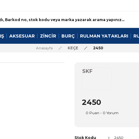
IŞ
AKSESUAR
ZİNCİR
BURÇ
RULMAN YATAKLARI
R
Anasayfa
KEÇE
2450
SKF
2450
0 Puan - 0 Yorum
Stok Kodu
2450