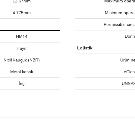
12.67mm
Maximum operat
4.775mm
Minimum operat
Permissible circ
Dönm
HM14
Lojistik
Hayır
Nitril kauçuk (NBR)
Ürün net
Metal kasalı
eClas
İnç
UNSPS
nularda yetersiz gördüğünüz noktaları öneri formunu kullanarak tarafımız
Bu ürüne ilk yorumu siz yapın!
Yorum Yaz