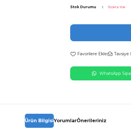
Stok Durumu
Stokta Yok
Tavsiye 
WhatsApp Sipar
Ürün Bilgisi
Yorumlar
Önerileriniz