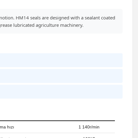
motion. HM14 seals are designed with a sealant coated
grease lubricated agriculture machinery.
ama hızı
1 140r/min