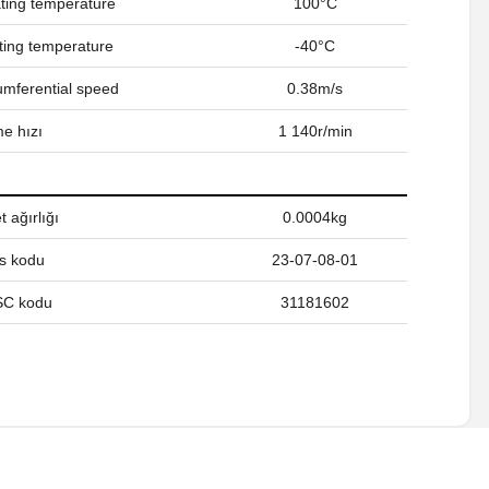
ing temperature
100°C
ing temperature
-40°C
umferential speed
0.38m/s
e hızı
1 140r/min
 ağırlığı
0.0004kg
s kodu
23-07-08-01
C kodu
31181602
a iletebilirsiniz.