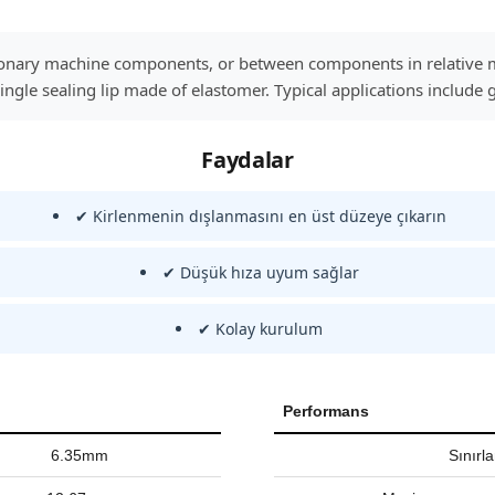
ationary machine components, or between components in relative 
ngle sealing lip made of elastomer. Typical applications include 
Faydalar
✔ Kirlenmenin dışlanmasını en üst düzeye çıkarın
✔ Düşük hıza uyum sağlar
✔ Kolay kurulum
Performans
6.35mm
Sınırl