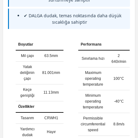
✔ DALGA dudak, temas noktasında daha düşük
sıcaklığa sahiptir
Boyutlar
Performans
Mil çapı
63.5mm
2
Sınırlama hızı
640r/min
Yatak
deliğinin
81.001mm
Maximum
çapı
operating
100°C
temperature
Keçe
11.13mm
genişliği
Minimum
operating
-40°C
Özellikler
temperature
Tasarım
CRWH1
Permissible
circumferential
8.8m/s
Yardımcı
speed
Hayır
dudak