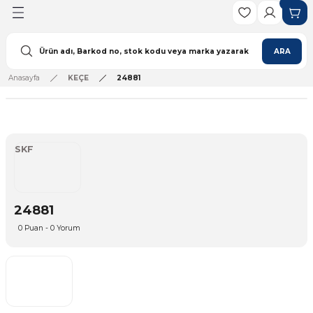
Geri Dön
ARA
Anasayfa
KEÇE
24881
ulman
lı Rulman
SKF
lı Rulman
ulman
24881
Rulman
0 Puan - 0 Yorum
ı Rulman
ı Rulman