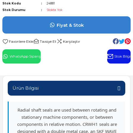
Stok Kodu
24881
l Rulman
Stok Durumu
Stokta Yok
 Rulman
Fiyat & Stok
ulman
Tavsiye Et
Karşılaştır
n
WhatsApp Sipariş
Stok Bilgi
ı
ralı Rulman
Ürün Bilgisi
ik Makaralı Rulman
Radial shaft seals are used between rotating and
stationary machine components, or between
components in relative motion. CRWH1 seals are
designed with a double metal case, an SKF WAVE