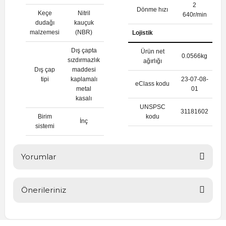
2
Dönme hızı
Keçe
Nitril
640r/min
dudağı
kauçuk
malzemesi
(NBR)
Lojistik
Dış çapta
Ürün net
0.0566kg
sızdırmazlık
ağırlığı
Dış çap
maddesi
tipi
kaplamalı
23-07-08-
eClass kodu
metal
01
kasalı
UNSPSC
31181602
Birim
kodu
İnç
sistemi
Yorumlar
Önerileriniz
Bu ürüne ilk yorumu siz yapın!
Bu ürünün fiyat bilgisi, resim, ürün açıklamalarında ve diğer