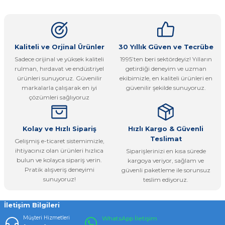
konularda yetersiz gördüğünüz noktaları öneri formunu
Yorum Yaz
kullanarak tarafımıza iletebilirsiniz.
Görüş ve önerileriniz için teşekkür ederiz.
Ürün resmi kalitesiz, bozuk veya görüntülenemiyor.
Kaliteli ve Orjinal Ürünler
30 Yıllık Güven ve Tecrübe
Sadece orijinal ve yüksek kaliteli
1995’ten beri sektördeyiz! Yılların
Ürün açıklamasında eksik bilgiler bulunuyor.
rulman, hırdavat ve endüstriyel
getirdiği deneyim ve uzman
Ürün bilgilerinde hatalar bulunuyor.
ürünleri sunuyoruz. Güvenilir
ekibimizle, en kaliteli ürünleri en
markalarla çalışarak en iyi
güvenilir şekilde sunuyoruz.
Ürün fiyatı diğer sitelerden daha pahalı.
çözümleri sağlıyoruz
Bu ürüne benzer farklı alternatifler olmalı.
Kolay ve Hızlı Sipariş
Hızlı Kargo & Güvenli
Teslimat
Gelişmiş e-ticaret sistemimizle,
ihtiyacınız olan ürünleri hızlıca
Siparişlerinizi en kısa sürede
bulun ve kolayca sipariş verin.
kargoya veriyor, sağlam ve
Pratik alışveriş deneyimi
güvenli paketleme ile sorunsuz
Gönder
sunuyoruz!
teslim ediyoruz.
İletişim Bilgileri
Müşteri Hizmetleri
WhatsApp İletişim