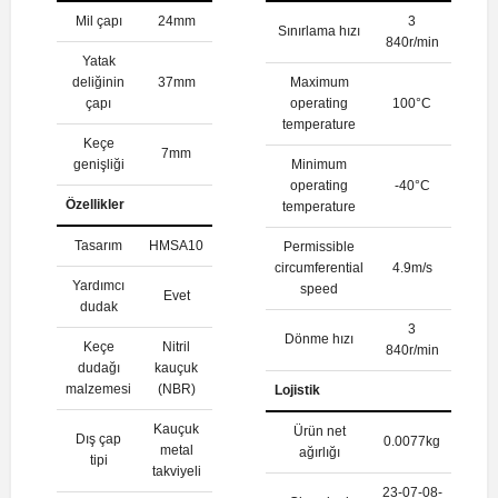
Mil çapı
24mm
3
Sınırlama hızı
840r/min
Yatak
deliğinin
37mm
Maximum
çapı
operating
100°C
temperature
Keçe
7mm
genişliği
Minimum
operating
-40°C
Özellikler
temperature
Tasarım
HMSA10
Permissible
circumferential
4.9m/s
Yardımcı
speed
Evet
dudak
3
Dönme hızı
Keçe
Nitril
840r/min
dudağı
kauçuk
malzemesi
(NBR)
Lojistik
Kauçuk
Ürün net
Dış çap
0.0077kg
metal
ağırlığı
tipi
takviyeli
23-07-08-