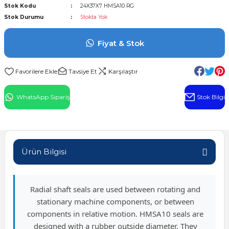
Stok Kodu
24X37X7 HMSA10 RG
l Rulman
Stok Durumu
Stokta Yok
 Rulman
Fiyat & Stok
ulman
Tavsiye Et
Karşılaştır
n
WhatsApp Sipariş
Stok Bilgi
ı
ralı Rulman
Ürün Bilgisi
ik Makaralı Rulman
Radial shaft seals are used between rotating and
stationary machine components, or between
components in relative motion. HMSA10 seals are
designed with a rubber outside diameter. They