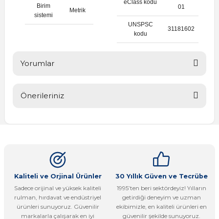
eClass kodu
Birim
01
Metrik
sistemi
UNSPSC
31181602
kodu
Yorumlar
Önerileriniz
Bu ürüne ilk yorumu siz yapın!
Bu ürünün fiyat bilgisi, resim, ürün açıklamalarında ve diğer
konularda yetersiz gördüğünüz noktaları öneri formunu
Yorum Yaz
kullanarak tarafımıza iletebilirsiniz.
Görüş ve önerileriniz için teşekkür ederiz.
Ürün resmi kalitesiz, bozuk veya görüntülenemiyor.
Kaliteli ve Orjinal Ürünler
30 Yıllık Güven ve Tecrübe
Sadece orijinal ve yüksek kaliteli
1995’ten beri sektördeyiz! Yılların
Ürün açıklamasında eksik bilgiler bulunuyor.
rulman, hırdavat ve endüstriyel
getirdiği deneyim ve uzman
Ürün bilgilerinde hatalar bulunuyor.
ürünleri sunuyoruz. Güvenilir
ekibimizle, en kaliteli ürünleri en
markalarla çalışarak en iyi
güvenilir şekilde sunuyoruz.
Ürün fiyatı diğer sitelerden daha pahalı.