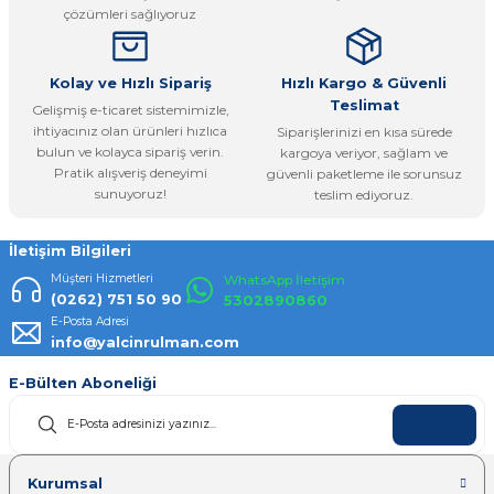
çözümleri sağlıyoruz
Bu ürüne benzer farklı alternatifler olmalı.
Kolay ve Hızlı Sipariş
Hızlı Kargo & Güvenli
Teslimat
Gelişmiş e-ticaret sistemimizle,
ihtiyacınız olan ürünleri hızlıca
Siparişlerinizi en kısa sürede
bulun ve kolayca sipariş verin.
kargoya veriyor, sağlam ve
Pratik alışveriş deneyimi
güvenli paketleme ile sorunsuz
Gönder
sunuyoruz!
teslim ediyoruz.
İletişim Bilgileri
Müşteri Hizmetleri
WhatsApp İletişim
(0262) 751 50 90
5302890860
E-Posta Adresi
info@yalcinrulman.com
E-Bülten Aboneliği
KAYDOL
Kurumsal