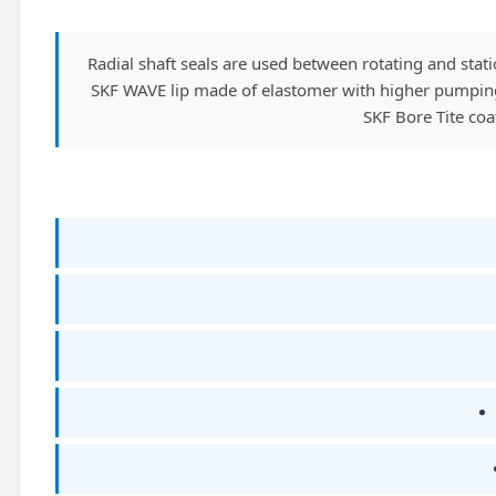
Radial shaft seals are used between rotating and st
SKF WAVE lip made of elastomer with higher pumping r
SKF Bore Tite coa