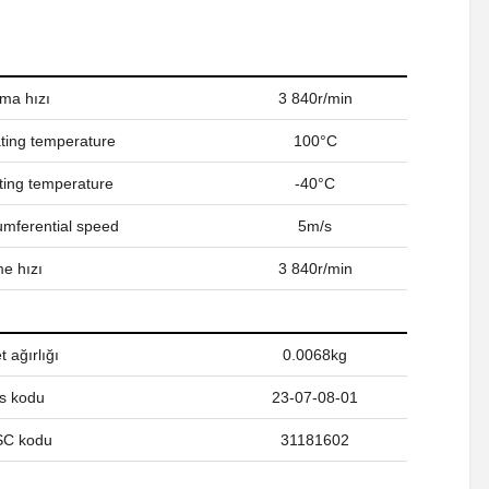
ama hızı
3 840r/min
ing temperature
100°C
ing temperature
-40°C
umferential speed
5m/s
e hızı
3 840r/min
 ağırlığı
0.0068kg
s kodu
23-07-08-01
C kodu
31181602