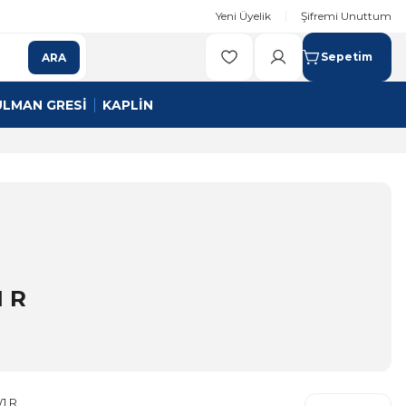
Yeni Üyelik
Şifremi Unuttum
Sepetim
ARA
ULMAN GRESİ
KAPLİN
 R
1 R