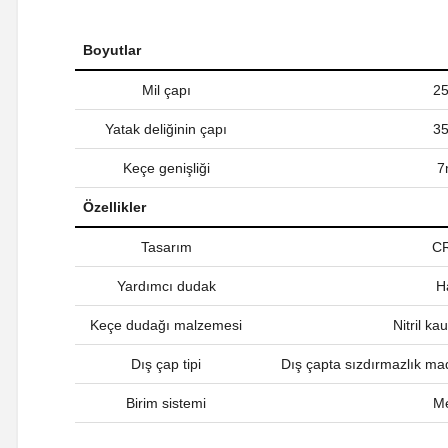
Boyutlar
Mil çapı
2
Yatak deliğinin çapı
3
Keçe genişliği
7
Özellikler
Tasarım
C
Yardımcı dudak
H
Keçe dudağı malzemesi
Nitril k
Dış çap tipi
Dış çapta sızdırmazlık ma
Birim sistemi
Me