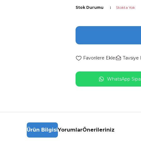
Stok Durumu
Stokta Yok
Tavsiye 
WhatsApp Sipar
Ürün Bilgisi
Yorumlar
Önerileriniz