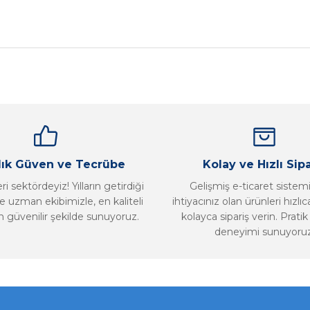
nularda yetersiz gördüğünüz noktaları öneri formunu kullanarak tarafımız
Bu ürüne ilk yorumu siz yapın!
Yorum Yaz
llık Güven ve Tecrübe
Kolay ve Hızlı Sipa
i sektördeyiz! Yılların getirdiği
Gelişmiş e-ticaret sistem
 uzman ekibimizle, en kaliteli
ihtiyacınız olan ürünleri hızlı
n güvenilir şekilde sunuyoruz.
kolayca sipariş verin. Pratik 
deneyimi sunuyoruz
Gönder