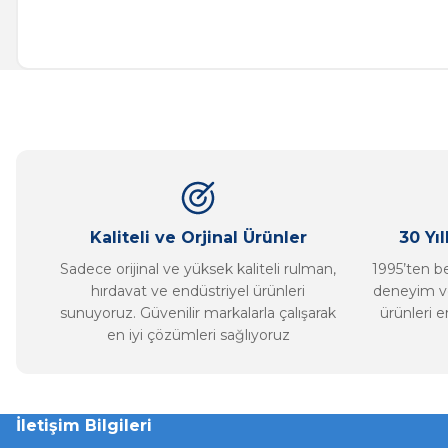
Bu ürünün fiyat bilgisi, resim, ürün açıklamalarında ve diğer ko
Görüş ve önerileriniz için teşekkür ederiz.
Ürün resmi kalitesiz, bozuk veya görüntülenemiyor.
Ürün açıklamasında eksik bilgiler bulunuyor.
Ürün bilgilerinde hatalar bulunuyor.
Ürün fiyatı diğer sitelerden daha pahalı.
Bu ürüne benzer farklı alternatifler olmalı.
Kaliteli ve Orjinal Ürünler
30 Yı
Sadece orijinal ve yüksek kaliteli rulman,
1995’ten ber
hırdavat ve endüstriyel ürünleri
deneyim ve
sunuyoruz. Güvenilir markalarla çalışarak
ürünleri e
en iyi çözümleri sağlıyoruz
İletişim Bilgileri