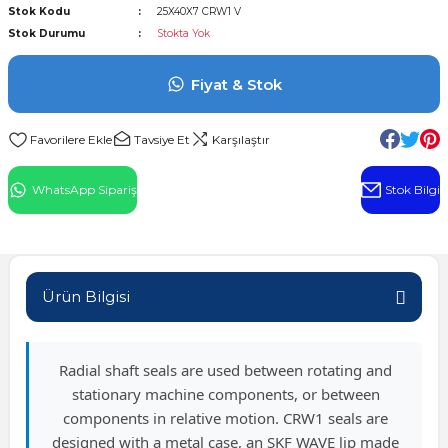
Stok Kodu
25X40X7 CRW1 V
l Rulman
Stok Durumu
Stokta Yok
 Rulman
Fiyat & Stok
ulman
Tavsiye Et
Karşılaştır
n
WhatsApp Sipariş
Stok Bilgi
ı
ralı Rulman
Ürün Bilgisi
ik Makaralı Rulman
Radial shaft seals are used between rotating and
stationary machine components, or between
components in relative motion. CRW1 seals are
designed with a metal case, an SKF WAVE lip made