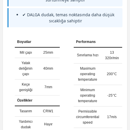
✔ DALGA dudak, temas noktasında daha düşük
sıcaklığa sahiptir
Boyutlar
Performans
Mil çapı
25mm
13
Sınırlama hızı
320r/min
Yatak
deliğinin
40mm
Maximum
çapı
operating
200°C
temperature
Keçe
7mm
genişliği
Minimum
operating
-25°C
Özellikler
temperature
Tasarım
CRW1
Permissible
circumferential
17m/s
Yardımcı
speed
Hayır
dudak