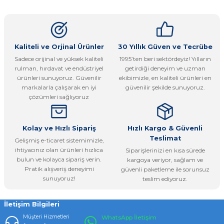
konularda yetersiz gördüğünüz noktaları öneri formunu
Yorum Yaz
kullanarak tarafımıza iletebilirsiniz.
Görüş ve önerileriniz için teşekkür ederiz.
Ürün resmi kalitesiz, bozuk veya görüntülenemiyor.
Kaliteli ve Orjinal Ürünler
30 Yıllık Güven ve Tecrübe
Sadece orijinal ve yüksek kaliteli
1995’ten beri sektördeyiz! Yılların
Ürün açıklamasında eksik bilgiler bulunuyor.
rulman, hırdavat ve endüstriyel
getirdiği deneyim ve uzman
Ürün bilgilerinde hatalar bulunuyor.
ürünleri sunuyoruz. Güvenilir
ekibimizle, en kaliteli ürünleri en
markalarla çalışarak en iyi
güvenilir şekilde sunuyoruz.
Ürün fiyatı diğer sitelerden daha pahalı.
çözümleri sağlıyoruz
Bu ürüne benzer farklı alternatifler olmalı.
Kolay ve Hızlı Sipariş
Hızlı Kargo & Güvenli
Teslimat
Gelişmiş e-ticaret sistemimizle,
ihtiyacınız olan ürünleri hızlıca
Siparişlerinizi en kısa sürede
bulun ve kolayca sipariş verin.
kargoya veriyor, sağlam ve
Pratik alışveriş deneyimi
güvenli paketleme ile sorunsuz
Gönder
sunuyoruz!
teslim ediyoruz.
İletişim Bilgileri
Müşteri Hizmetleri
WhatsApp İletişim