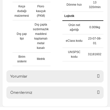
13
Dönme hızı
Keçe
Floro
320r/min
dudağı
kauçuk
malzemesi
(FKM)
Lojistik
Dış çapta
Ürün net
0.009kg
sızdırmazlık
ağırlığı
Dış çap
maddesi
tipi
kaplamalı
23-07-08-
eClass kodu
metal
01
kasalı
UNSPSC
31181602
Birim
kodu
Metrik
sistemi
Yorumlar
Önerileriniz
Bu ürüne ilk yorumu siz yapın!
Bu ürünün fiyat bilgisi, resim, ürün açıklamalarında ve diğer