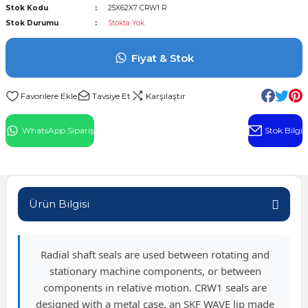
Stok Kodu
25X62X7 CRW1 R
l Rulman
Stok Durumu
Stokta Yok
 Rulman
Fiyat & Stok
ulman
Tavsiye Et
Karşılaştır
n
WhatsApp Sipariş
Stok Bilgi
ı
ralı Rulman
Ürün Bilgisi
ik Makaralı Rulman
Radial shaft seals are used between rotating and
stationary machine components, or between
components in relative motion. CRW1 seals are
designed with a metal case, an SKF WAVE lip made