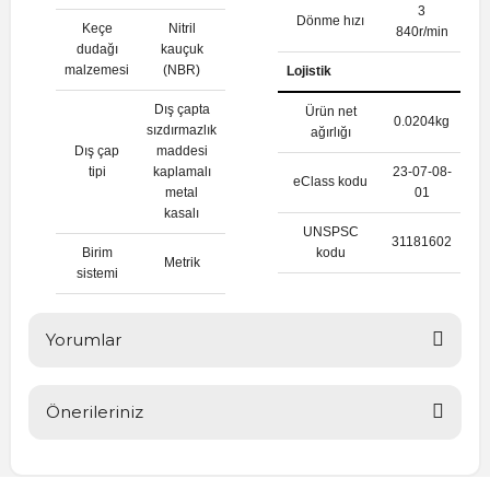
3
Dönme hızı
Keçe
Nitril
840r/min
dudağı
kauçuk
malzemesi
(NBR)
Lojistik
Dış çapta
Ürün net
0.0204kg
sızdırmazlık
ağırlığı
Dış çap
maddesi
tipi
kaplamalı
23-07-08-
eClass kodu
metal
01
kasalı
UNSPSC
31181602
Birim
kodu
Metrik
sistemi
Yorumlar
Önerileriniz
Bu ürüne ilk yorumu siz yapın!
Bu ürünün fiyat bilgisi, resim, ürün açıklamalarında ve diğer