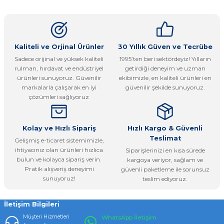
konularda yetersiz gördüğünüz noktaları öneri formunu
Yorum Yaz
kullanarak tarafımıza iletebilirsiniz.
Görüş ve önerileriniz için teşekkür ederiz.
Ürün resmi kalitesiz, bozuk veya görüntülenemiyor.
Kaliteli ve Orjinal Ürünler
30 Yıllık Güven ve Tecrübe
Sadece orijinal ve yüksek kaliteli
1995’ten beri sektördeyiz! Yılların
Ürün açıklamasında eksik bilgiler bulunuyor.
rulman, hırdavat ve endüstriyel
getirdiği deneyim ve uzman
Ürün bilgilerinde hatalar bulunuyor.
ürünleri sunuyoruz. Güvenilir
ekibimizle, en kaliteli ürünleri en
markalarla çalışarak en iyi
güvenilir şekilde sunuyoruz.
Ürün fiyatı diğer sitelerden daha pahalı.
çözümleri sağlıyoruz
Bu ürüne benzer farklı alternatifler olmalı.
Kolay ve Hızlı Sipariş
Hızlı Kargo & Güvenli
Teslimat
Gelişmiş e-ticaret sistemimizle,
ihtiyacınız olan ürünleri hızlıca
Siparişlerinizi en kısa sürede
bulun ve kolayca sipariş verin.
kargoya veriyor, sağlam ve
Pratik alışveriş deneyimi
güvenli paketleme ile sorunsuz
Gönder
sunuyoruz!
teslim ediyoruz.
İletişim Bilgileri
Müşteri Hizmetleri
WhatsApp İletişim