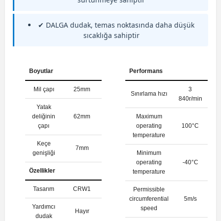
✔ DALGA dudak, temas noktasında daha düşük
sıcaklığa sahiptir
Boyutlar
Performans
Mil çapı
25mm
3
Sınırlama hızı
840r/min
Yatak
deliğinin
62mm
Maximum
çapı
operating
100°C
temperature
Keçe
7mm
genişliği
Minimum
operating
-40°C
Özellikler
temperature
Tasarım
CRW1
Permissible
circumferential
5m/s
Yardımcı
speed
Hayır
dudak