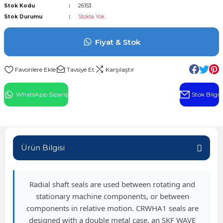
Stok Kodu
26153
l Rulman
Stok Durumu
Stokta Yok
 Rulman
Fiyat & Stok
ulman
Tavsiye Et
Karşılaştır
n
WhatsApp Sipariş
Stok Bilgi
ı
ralı Rulman
Ürün Bilgisi
ik Makaralı Rulman
Radial shaft seals are used between rotating and
stationary machine components, or between
components in relative motion. CRWHA1 seals are
designed with a double metal case, an SKF WAVE