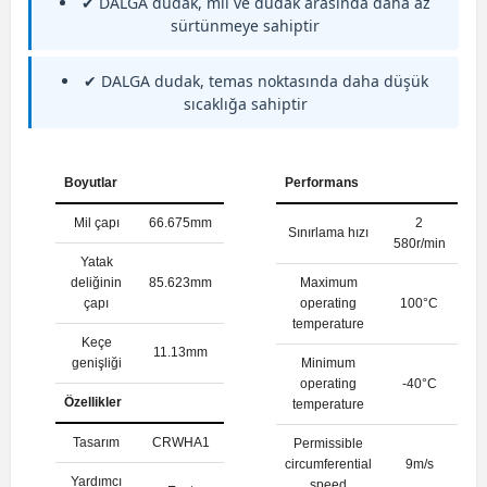
✔ DALGA dudak, mil ve dudak arasında daha az
sürtünmeye sahiptir
✔ DALGA dudak, temas noktasında daha düşük
sıcaklığa sahiptir
Boyutlar
Performans
Mil çapı
66.675mm
2
Sınırlama hızı
580r/min
Yatak
deliğinin
85.623mm
Maximum
çapı
operating
100°C
temperature
Keçe
11.13mm
genişliği
Minimum
operating
-40°C
Özellikler
temperature
Tasarım
CRWHA1
Permissible
circumferential
9m/s
Yardımcı
speed