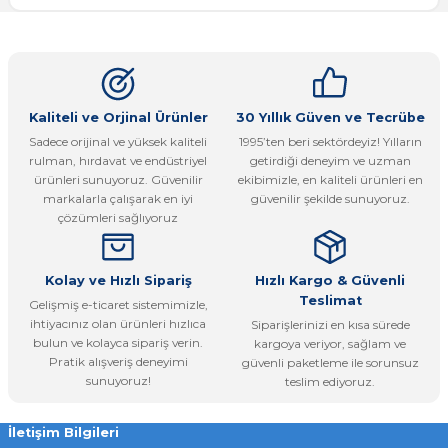
Bu ürünün fiyat bilgisi, resim, ürün açıklamalarında ve diğer
konularda yetersiz gördüğünüz noktaları öneri formunu
Yorum Yaz
kullanarak tarafımıza iletebilirsiniz.
Görüş ve önerileriniz için teşekkür ederiz.
Ürün resmi kalitesiz, bozuk veya görüntülenemiyor.
Kaliteli ve Orjinal Ürünler
30 Yıllık Güven ve Tecrübe
Sadece orijinal ve yüksek kaliteli
1995’ten beri sektördeyiz! Yılların
Ürün açıklamasında eksik bilgiler bulunuyor.
rulman, hırdavat ve endüstriyel
getirdiği deneyim ve uzman
Ürün bilgilerinde hatalar bulunuyor.
ürünleri sunuyoruz. Güvenilir
ekibimizle, en kaliteli ürünleri en
markalarla çalışarak en iyi
güvenilir şekilde sunuyoruz.
Ürün fiyatı diğer sitelerden daha pahalı.
çözümleri sağlıyoruz
Bu ürüne benzer farklı alternatifler olmalı.
Kolay ve Hızlı Sipariş
Hızlı Kargo & Güvenli
Teslimat
Gelişmiş e-ticaret sistemimizle,
ihtiyacınız olan ürünleri hızlıca
Siparişlerinizi en kısa sürede
bulun ve kolayca sipariş verin.
kargoya veriyor, sağlam ve
Pratik alışveriş deneyimi
güvenli paketleme ile sorunsuz
Gönder
sunuyoruz!
teslim ediyoruz.
İletişim Bilgileri