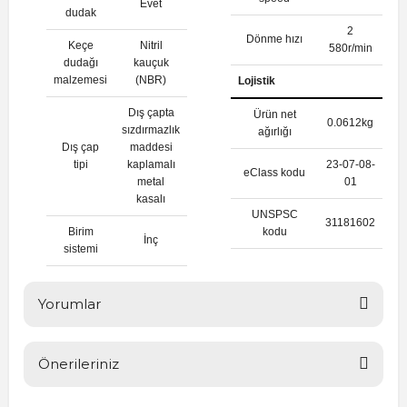
Evet
dudak
2
Dönme hızı
Keçe
Nitril
580r/min
dudağı
kauçuk
malzemesi
(NBR)
Lojistik
Dış çapta
Ürün net
0.0612kg
sızdırmazlık
ağırlığı
Dış çap
maddesi
tipi
kaplamalı
23-07-08-
eClass kodu
metal
01
kasalı
UNSPSC
31181602
Birim
kodu
İnç
sistemi
Yorumlar
Önerileriniz
Bu ürüne ilk yorumu siz yapın!