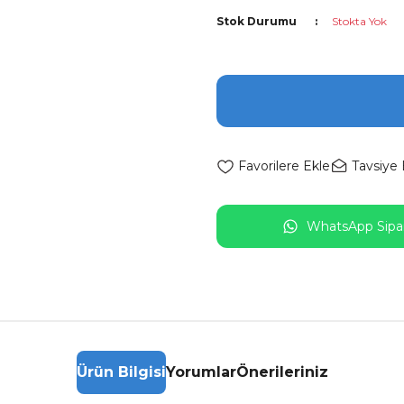
Stok Durumu
Stokta Yok
Tavsiye 
WhatsApp Sipar
Ürün Bilgisi
Yorumlar
Önerileriniz