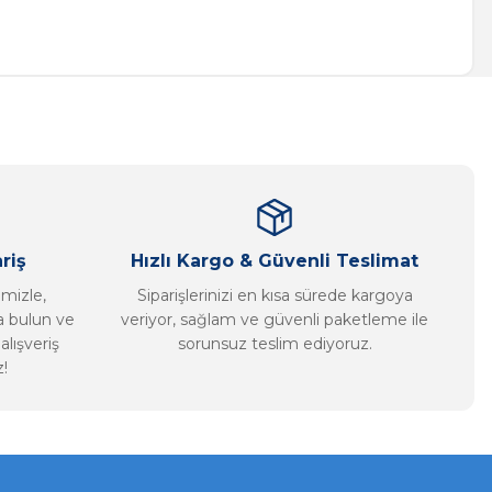
a iletebilirsiniz.
riş
Hızlı Kargo & Güvenli Teslimat
imizle,
Siparişlerinizi en kısa sürede kargoya
ca bulun ve
veriyor, sağlam ve güvenli paketleme ile
alışveriş
sorunsuz teslim ediyoruz.
!