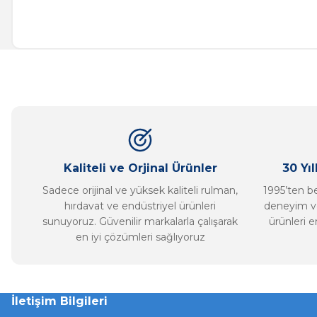
Bu ürünün fiyat bilgisi, resim, ürün açıklamalarında ve diğer ko
Görüş ve önerileriniz için teşekkür ederiz.
Ürün resmi kalitesiz, bozuk veya görüntülenemiyor.
Ürün açıklamasında eksik bilgiler bulunuyor.
Ürün bilgilerinde hatalar bulunuyor.
Ürün fiyatı diğer sitelerden daha pahalı.
Bu ürüne benzer farklı alternatifler olmalı.
Kaliteli ve Orjinal Ürünler
30 Yı
Sadece orijinal ve yüksek kaliteli rulman,
1995’ten ber
hırdavat ve endüstriyel ürünleri
deneyim ve
sunuyoruz. Güvenilir markalarla çalışarak
ürünleri e
en iyi çözümleri sağlıyoruz
İletişim Bilgileri