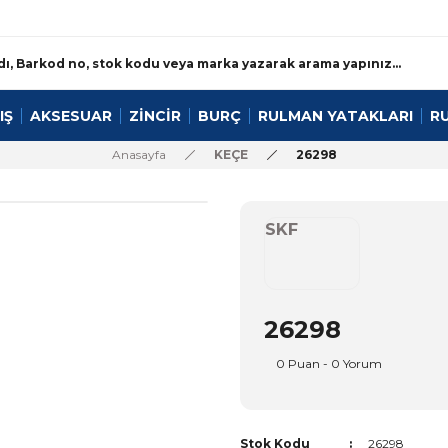
IŞ
AKSESUAR
ZİNCİR
BURÇ
RULMAN YATAKLARI
R
Anasayfa
KEÇE
26298
SKF
26298
0 Puan - 0 Yorum
Stok Kodu
26298