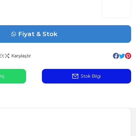
Fiyat & Stok
Et
Karşılaştır
iş
Stok Bilgi