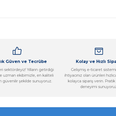
nularda yetersiz gördüğünüz noktaları öneri formunu kullanarak tarafımız
Bu ürüne ilk yorumu siz yapın!
Yorum Yaz
llık Güven ve Tecrübe
Kolay ve Hızlı Sipa
i sektördeyiz! Yılların getirdiği
Gelişmiş e-ticaret sistem
 uzman ekibimizle, en kaliteli
ihtiyacınız olan ürünleri hızlı
n güvenilir şekilde sunuyoruz.
kolayca sipariş verin. Pratik 
deneyimi sunuyoruz
Gönder