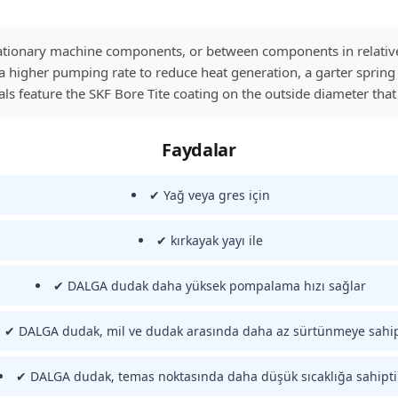
stationary machine components, or between components in relati
higher pumping rate to reduce heat generation, a garter spring to
s feature the SKF Bore Tite coating on the outside diameter that 
Faydalar
✔ Yağ veya gres için
✔ kırkayak yayı ile
✔ DALGA dudak daha yüksek pompalama hızı sağlar
✔ DALGA dudak, mil ve dudak arasında daha az sürtünmeye sahip
✔ DALGA dudak, temas noktasında daha düşük sıcaklığa sahipti