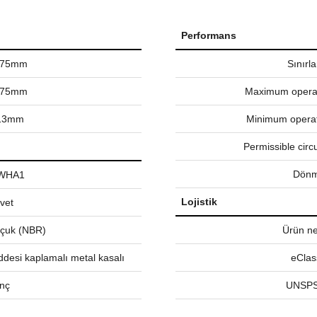
Performans
675mm
Sınırl
275mm
Maximum operat
.13mm
Minimum operat
Permissible circ
Dönm
WHA1
Lojistik
vet
auçuk (NBR)
Ürün net
ddesi kaplamalı metal kasalı
eClas
İnç
UNSPS