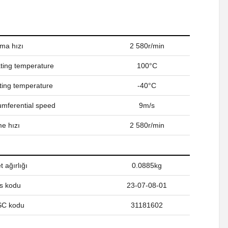
ama hızı
2 580r/min
ing temperature
100°C
ing temperature
-40°C
umferential speed
9m/s
e hızı
2 580r/min
 ağırlığı
0.0885kg
s kodu
23-07-08-01
C kodu
31181602