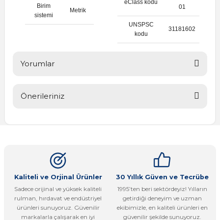
eClass kodu
Birim
01
Metrik
sistemi
UNSPSC
31181602
kodu
Yorumlar
Önerileriniz
Bu ürüne ilk yorumu siz yapın!
Bu ürünün fiyat bilgisi, resim, ürün açıklamalarında ve diğer
konularda yetersiz gördüğünüz noktaları öneri formunu
Yorum Yaz
kullanarak tarafımıza iletebilirsiniz.
Görüş ve önerileriniz için teşekkür ederiz.
Ürün resmi kalitesiz, bozuk veya görüntülenemiyor.
Kaliteli ve Orjinal Ürünler
30 Yıllık Güven ve Tecrübe
Sadece orijinal ve yüksek kaliteli
1995’ten beri sektördeyiz! Yılların
Ürün açıklamasında eksik bilgiler bulunuyor.
rulman, hırdavat ve endüstriyel
getirdiği deneyim ve uzman
Ürün bilgilerinde hatalar bulunuyor.
ürünleri sunuyoruz. Güvenilir
ekibimizle, en kaliteli ürünleri en
markalarla çalışarak en iyi
güvenilir şekilde sunuyoruz.
Ürün fiyatı diğer sitelerden daha pahalı.