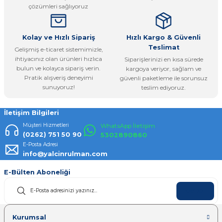
çözümleri sağlıyoruz
Bu ürüne benzer farklı alternatifler olmalı.
Kolay ve Hızlı Sipariş
Hızlı Kargo & Güvenli
Teslimat
Gelişmiş e-ticaret sistemimizle,
ihtiyacınız olan ürünleri hızlıca
Siparişlerinizi en kısa sürede
bulun ve kolayca sipariş verin.
kargoya veriyor, sağlam ve
Pratik alışveriş deneyimi
güvenli paketleme ile sorunsuz
Gönder
sunuyoruz!
teslim ediyoruz.
İletişim Bilgileri
Müşteri Hizmetleri
WhatsApp İletişim
(0262) 751 50 90
5302890860
E-Posta Adresi
info@yalcinrulman.com
E-Bülten Aboneliği
KAYDOL
Kurumsal