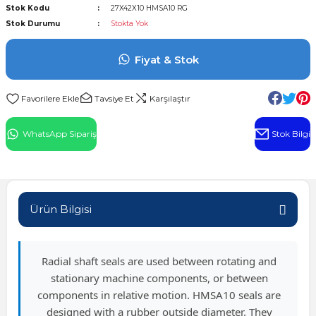
Stok Kodu
27X42X10 HMSA10 RG
l Rulman
Stok Durumu
Stokta Yok
 Rulman
Fiyat & Stok
ulman
Tavsiye Et
Karşılaştır
n
WhatsApp Sipariş
Stok Bilgi
ı
ralı Rulman
Ürün Bilgisi
ik Makaralı Rulman
Radial shaft seals are used between rotating and
stationary machine components, or between
components in relative motion. HMSA10 seals are
designed with a rubber outside diameter. They