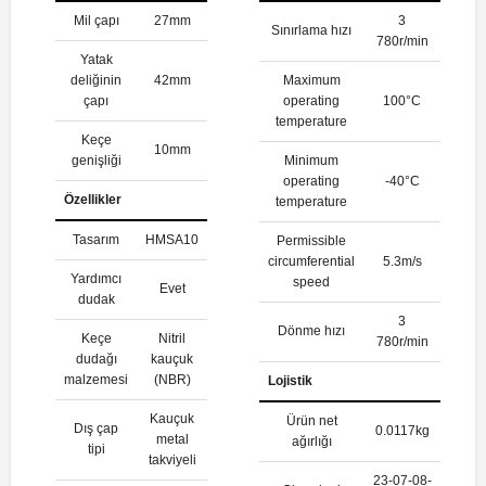
Mil çapı
27mm
3
Sınırlama hızı
780r/min
Yatak
deliğinin
42mm
Maximum
çapı
operating
100°C
temperature
Keçe
10mm
genişliği
Minimum
operating
-40°C
Özellikler
temperature
Tasarım
HMSA10
Permissible
circumferential
5.3m/s
Yardımcı
speed
Evet
dudak
3
Dönme hızı
Keçe
Nitril
780r/min
dudağı
kauçuk
malzemesi
(NBR)
Lojistik
Kauçuk
Ürün net
Dış çap
0.0117kg
metal
ağırlığı
tipi
takviyeli
23-07-08-