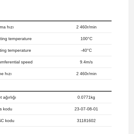
ama hızı
2 460r/min
ing temperature
100°C
ing temperature
-40°C
umferential speed
9.4m/s
e hızı
2 460r/min
 ağırlığı
0.0771kg
s kodu
23-07-08-01
C kodu
31181602