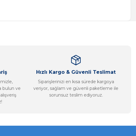
a iletebilirsiniz.
riş
Hızlı Kargo & Güvenli Teslimat
imizle,
Siparişlerinizi en kısa sürede kargoya
ca bulun ve
veriyor, sağlam ve güvenli paketleme ile
alışveriş
sorunsuz teslim ediyoruz.
!