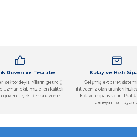
nularda yetersiz gördüğünüz noktaları öneri formunu kullanarak tarafımız
Bu ürüne ilk yorumu siz yapın!
Yorum Yaz
llık Güven ve Tecrübe
Kolay ve Hızlı Sipa
i sektördeyiz! Yılların getirdiği
Gelişmiş e-ticaret sistem
 uzman ekibimizle, en kaliteli
ihtiyacınız olan ürünleri hızlı
n güvenilir şekilde sunuyoruz.
kolayca sipariş verin. Pratik 
deneyimi sunuyoruz
Gönder