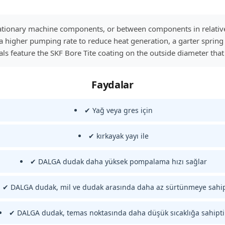
stationary machine components, or between components in relati
higher pumping rate to reduce heat generation, a garter spring to
s feature the SKF Bore Tite coating on the outside diameter that 
Faydalar
✔ Yağ veya gres için
✔ kırkayak yayı ile
✔ DALGA dudak daha yüksek pompalama hızı sağlar
✔ DALGA dudak, mil ve dudak arasında daha az sürtünmeye sahip
✔ DALGA dudak, temas noktasında daha düşük sıcaklığa sahipti