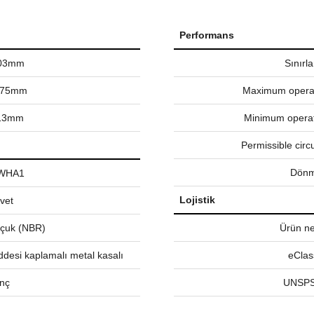
Performans
.03mm
Sınırl
275mm
Maximum operat
.13mm
Minimum operat
Permissible circ
Dönm
WHA1
Lojistik
vet
auçuk (NBR)
Ürün net
ddesi kaplamalı metal kasalı
eClas
İnç
UNSPS