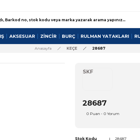
IŞ
AKSESUAR
ZİNCİR
BURÇ
RULMAN YATAKLARI
R
Anasayfa
KEÇE
28687
SKF
28687
0 Puan - 0 Yorum
Stok Kodu
28687