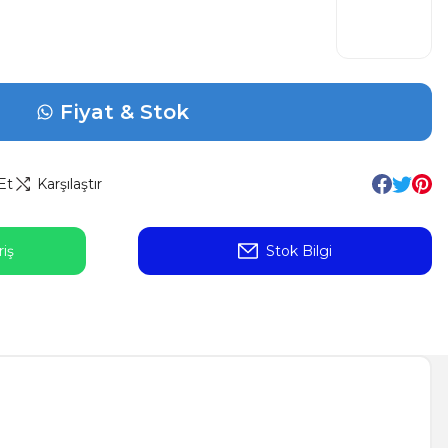
Fiyat & Stok
Et
Karşılaştır
iş
Stok Bilgi