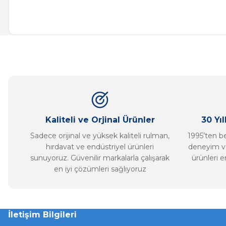
Bu ürünün fiyat bilgisi, resim, ürün açıklamalarında ve diğer ko
Görüş ve önerileriniz için teşekkür ederiz.
Ürün resmi kalitesiz, bozuk veya görüntülenemiyor.
Ürün açıklamasında eksik bilgiler bulunuyor.
Ürün bilgilerinde hatalar bulunuyor.
Ürün fiyatı diğer sitelerden daha pahalı.
Bu ürüne benzer farklı alternatifler olmalı.
Kaliteli ve Orjinal Ürünler
30 Yı
Sadece orijinal ve yüksek kaliteli rulman,
1995’ten ber
hırdavat ve endüstriyel ürünleri
deneyim ve
sunuyoruz. Güvenilir markalarla çalışarak
ürünleri e
en iyi çözümleri sağlıyoruz
İletişim Bilgileri