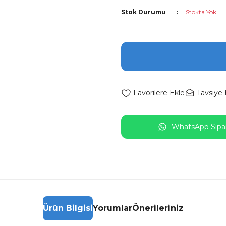
Stok Durumu
Stokta Yok
Tavsiye 
WhatsApp Sipar
Ürün Bilgisi
Yorumlar
Önerileriniz