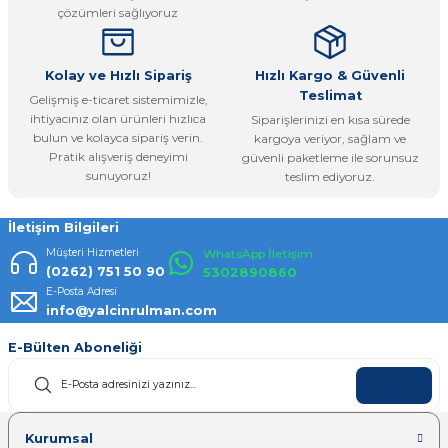
çözümleri sağlıyoruz
Bu ürüne benzer farklı alternatifler olmalı.
Kolay ve Hızlı Sipariş
Hızlı Kargo & Güvenli
Teslimat
Gelişmiş e-ticaret sistemimizle,
ihtiyacınız olan ürünleri hızlıca
Siparişlerinizi en kısa sürede
bulun ve kolayca sipariş verin.
kargoya veriyor, sağlam ve
Pratik alışveriş deneyimi
güvenli paketleme ile sorunsuz
Gönder
sunuyoruz!
teslim ediyoruz.
İletişim Bilgileri
Müşteri Hizmetleri
WhatsApp İletişim
(0262) 751 50 90
5302890860
E-Posta Adresi
info@yalcinrulman.com
E-Bülten Aboneliği
KAYDOL
Kurumsal