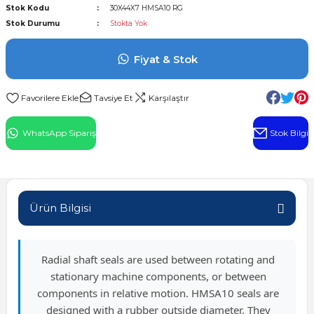
Stok Kodu
30X44X7 HMSA10 RG
l Rulman
Stok Durumu
Stokta Yok
 Rulman
Fiyat & Stok
ulman
Tavsiye Et
Karşılaştır
n
WhatsApp Sipariş
Stok Bilgi
ı
ralı Rulman
Ürün Bilgisi
ik Makaralı Rulman
Radial shaft seals are used between rotating and
stationary machine components, or between
components in relative motion. HMSA10 seals are
designed with a rubber outside diameter. They