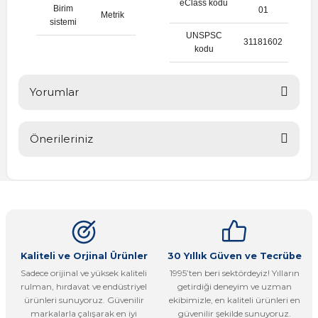
eClass kodu
Birim
01
Metrik
sistemi
UNSPSC
31181602
kodu
Yorumlar
Önerileriniz
Bu ürüne ilk yorumu siz yapın!
Bu ürünün fiyat bilgisi, resim, ürün açıklamalarında ve diğer
konularda yetersiz gördüğünüz noktaları öneri formunu
Yorum Yaz
kullanarak tarafımıza iletebilirsiniz.
Görüş ve önerileriniz için teşekkür ederiz.
Ürün resmi kalitesiz, bozuk veya görüntülenemiyor.
Kaliteli ve Orjinal Ürünler
30 Yıllık Güven ve Tecrübe
Sadece orijinal ve yüksek kaliteli
1995’ten beri sektördeyiz! Yılların
Ürün açıklamasında eksik bilgiler bulunuyor.
rulman, hırdavat ve endüstriyel
getirdiği deneyim ve uzman
Ürün bilgilerinde hatalar bulunuyor.
ürünleri sunuyoruz. Güvenilir
ekibimizle, en kaliteli ürünleri en
markalarla çalışarak en iyi
güvenilir şekilde sunuyoruz.
Ürün fiyatı diğer sitelerden daha pahalı.