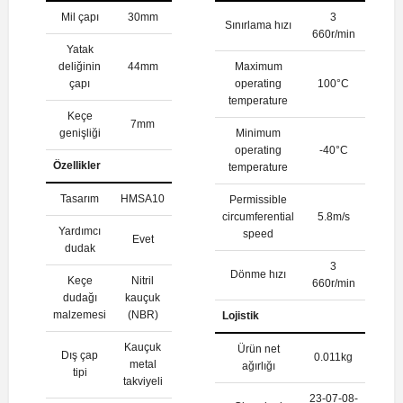
Mil çapı
30mm
3
Sınırlama hızı
660r/min
Yatak
deliğinin
44mm
Maximum
çapı
operating
100°C
temperature
Keçe
7mm
genişliği
Minimum
operating
-40°C
Özellikler
temperature
Tasarım
HMSA10
Permissible
circumferential
5.8m/s
Yardımcı
speed
Evet
dudak
3
Dönme hızı
Keçe
Nitril
660r/min
dudağı
kauçuk
malzemesi
(NBR)
Lojistik
Kauçuk
Ürün net
Dış çap
0.011kg
metal
ağırlığı
tipi
takviyeli
23-07-08-