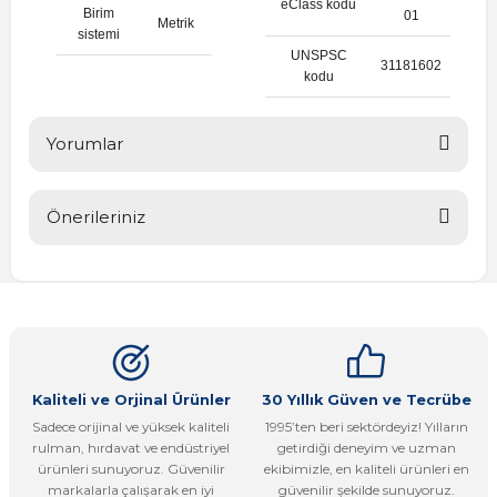
eClass kodu
Birim
01
Metrik
sistemi
UNSPSC
31181602
kodu
Yorumlar
Önerileriniz
Bu ürüne ilk yorumu siz yapın!
Bu ürünün fiyat bilgisi, resim, ürün açıklamalarında ve diğer
konularda yetersiz gördüğünüz noktaları öneri formunu
Yorum Yaz
kullanarak tarafımıza iletebilirsiniz.
Görüş ve önerileriniz için teşekkür ederiz.
Ürün resmi kalitesiz, bozuk veya görüntülenemiyor.
Kaliteli ve Orjinal Ürünler
30 Yıllık Güven ve Tecrübe
Sadece orijinal ve yüksek kaliteli
1995’ten beri sektördeyiz! Yılların
Ürün açıklamasında eksik bilgiler bulunuyor.
rulman, hırdavat ve endüstriyel
getirdiği deneyim ve uzman
Ürün bilgilerinde hatalar bulunuyor.
ürünleri sunuyoruz. Güvenilir
ekibimizle, en kaliteli ürünleri en
markalarla çalışarak en iyi
güvenilir şekilde sunuyoruz.
Ürün fiyatı diğer sitelerden daha pahalı.