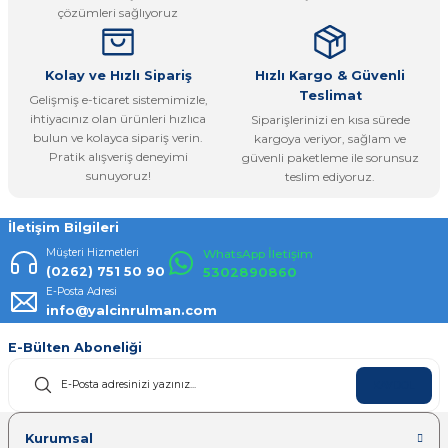
çözümleri sağlıyoruz
Bu ürüne benzer farklı alternatifler olmalı.
Kolay ve Hızlı Sipariş
Hızlı Kargo & Güvenli
Teslimat
Gelişmiş e-ticaret sistemimizle,
ihtiyacınız olan ürünleri hızlıca
Siparişlerinizi en kısa sürede
bulun ve kolayca sipariş verin.
kargoya veriyor, sağlam ve
Pratik alışveriş deneyimi
güvenli paketleme ile sorunsuz
Gönder
sunuyoruz!
teslim ediyoruz.
İletişim Bilgileri
Müşteri Hizmetleri
WhatsApp İletişim
(0262) 751 50 90
5302890860
E-Posta Adresi
info@yalcinrulman.com
E-Bülten Aboneliği
KAYDOL
Kurumsal