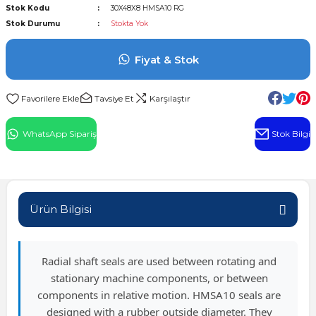
Stok Kodu
30X48X8 HMSA10 RG
l Rulman
Stok Durumu
Stokta Yok
 Rulman
Fiyat & Stok
ulman
Tavsiye Et
Karşılaştır
n
WhatsApp Sipariş
Stok Bilgi
ı
ralı Rulman
Ürün Bilgisi
ik Makaralı Rulman
Radial shaft seals are used between rotating and
stationary machine components, or between
components in relative motion. HMSA10 seals are
designed with a rubber outside diameter. They