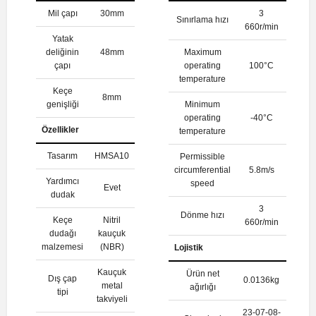
Mil çapı
30mm
3
Sınırlama hızı
660r/min
Yatak
deliğinin
48mm
Maximum
çapı
operating
100°C
temperature
Keçe
8mm
genişliği
Minimum
operating
-40°C
Özellikler
temperature
Tasarım
HMSA10
Permissible
circumferential
5.8m/s
Yardımcı
speed
Evet
dudak
3
Dönme hızı
Keçe
Nitril
660r/min
dudağı
kauçuk
malzemesi
(NBR)
Lojistik
Kauçuk
Ürün net
Dış çap
0.0136kg
metal
ağırlığı
tipi
takviyeli
23-07-08-