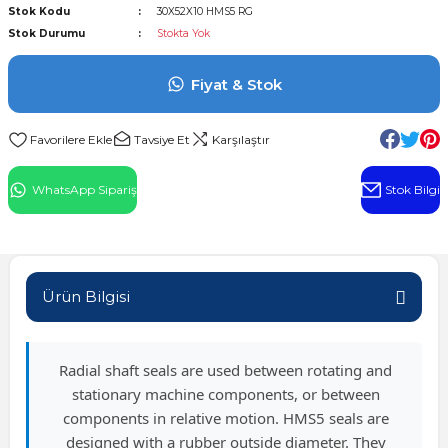
Stok Kodu
30X52X10 HMS5 RG
l Rulman
Stok Durumu
Stokta Yok
 Rulman
Fiyat & Stok
ulman
Tavsiye Et
Karşılaştır
n
WhatsApp Sipariş
Stok Bilgi
ı
ralı Rulman
Ürün Bilgisi
ik Makaralı Rulman
Radial shaft seals are used between rotating and
stationary machine components, or between
components in relative motion. HMS5 seals are
designed with a rubber outside diameter. They