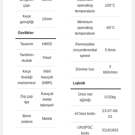
çapı
operating
100°C
temperature
Keçe
10mm
genişliği
Minimum
operating
-40°C
Özellikler
temperature
Tasarım
HMS5
Permissible
circumferential
5.8m/s
Yardımcı
speed
Hayır
dudak
3
Dönme hızı
Keçe
Nitril
660r/min
dudağı
kauçuk
malzemesi
(NBR)
Lojistik
Kauçuk
Ürün net
Dış çap
0.02kg
metal
ağırlığı
tipi
takviyeli
23-07-08-
eClass kodu
Birim
01
Metrik
sistemi
UNSPSC
31181602
kodu