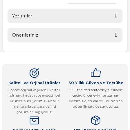
Yorumlar
Önerileriniz
Bu ürüne ilk yorumu siz yapın!
Bu ürünün fiyat bilgisi, resim, ürün açıklamalarında ve diğer
konularda yetersiz gördüğünüz noktaları öneri formunu
Yorum Yaz
kullanarak tarafımıza iletebilirsiniz.
Görüş ve önerileriniz için teşekkür ederiz.
Ürün resmi kalitesiz, bozuk veya görüntülenemiyor.
Kaliteli ve Orjinal Ürünler
30 Yıllık Güven ve Tecrübe
Sadece orijinal ve yüksek kaliteli
1995’ten beri sektördeyiz! Yılların
Ürün açıklamasında eksik bilgiler bulunuyor.
rulman, hırdavat ve endüstriyel
getirdiği deneyim ve uzman
Ürün bilgilerinde hatalar bulunuyor.
ürünleri sunuyoruz. Güvenilir
ekibimizle, en kaliteli ürünleri en
markalarla çalışarak en iyi
güvenilir şekilde sunuyoruz.
Ürün fiyatı diğer sitelerden daha pahalı.
çözümleri sağlıyoruz
Bu ürüne benzer farklı alternatifler olmalı.