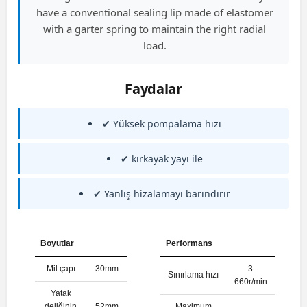
have a conventional sealing lip made of elastomer
with a garter spring to maintain the right radial
load.
Faydalar
✔ Yüksek pompalama hızı
✔ kırkayak yayı ile
✔ Yanlış hizalamayı barındırır
Boyutlar
Performans
Mil çapı
30mm
3
Sınırlama hızı
660r/min
Yatak
deliğinin
52mm
Maximum