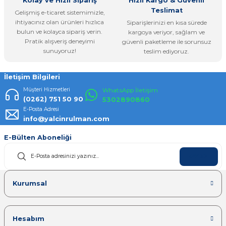
Kolay ve Hızlı Sipariş
Hızlı Kargo & Güvenli
Teslimat
Gelişmiş e-ticaret sistemimizle,
ihtiyacınız olan ürünleri hızlıca
Siparişlerinizi en kısa sürede
bulun ve kolayca sipariş verin.
kargoya veriyor, sağlam ve
Pratik alışveriş deneyimi
güvenli paketleme ile sorunsuz
Gönder
sunuyoruz!
teslim ediyoruz.
İletişim Bilgileri
Müşteri Hizmetleri
WhatsApp İletişim
(0262) 751 50 90
5302890860
E-Posta Adresi
info@yalcinrulman.com
E-Bülten Aboneliği
KAYDOL
Kurumsal
Hesabım