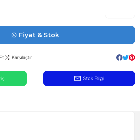
Fiyat & Stok
Et
Karşılaştır
iş
Stok Bilgi