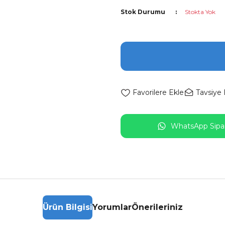
Stok Durumu
Stokta Yok
Tavsiye 
WhatsApp Sipar
Ürün Bilgisi
Yorumlar
Önerileriniz