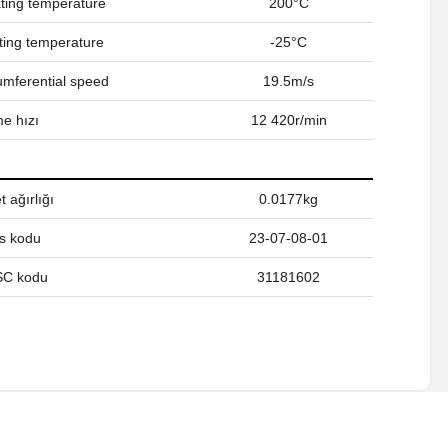
ing temperature
200°C
ing temperature
-25°C
umferential speed
19.5m/s
e hızı
12 420r/min
 ağırlığı
0.0177kg
s kodu
23-07-08-01
C kodu
31181602
a iletebilirsiniz.