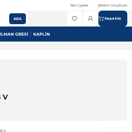
Yeni Üyelik
Şifremi Unuttum
Sepetim
ARA
ULMAN GRESİ
KAPLİN
 V
5 V