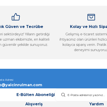
llık Güven ve Tecrübe
Kolay ve Hızlı Sipa
i sektördeyiz! Yılların getirdiği
Gelişmiş e-ticaret sistem
 uzman ekibimizle, en kaliteli
ihtiyacınız olan ürünleri hızlı
n güvenilir şekilde sunuyoruz.
kolayca sipariş verin. Pratik 
deneyimi sunuyoruz
Gönder
sta Adresi
fo@yalcinrulman.com
E-Bülten Aboneliği
Alışveriş
Yardım