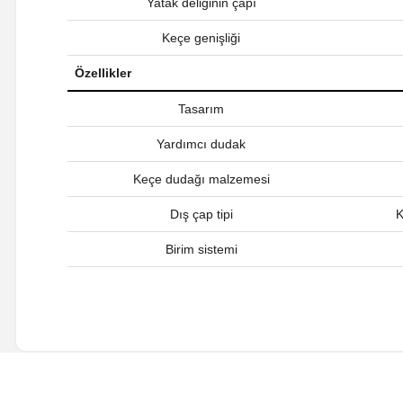
Yatak deliğinin çapı
Keçe genişliği
Özellikler
Tasarım
Yardımcı dudak
Keçe dudağı malzemesi
Dış çap tipi
K
Birim sistemi
Bu ürünün fiyat bilgisi, resim, ürün açıklamalarında ve diğer ko
Görüş ve önerileriniz için teşekkür ederiz.
Ürün resmi kalitesiz, bozuk veya görüntülenemiyor.