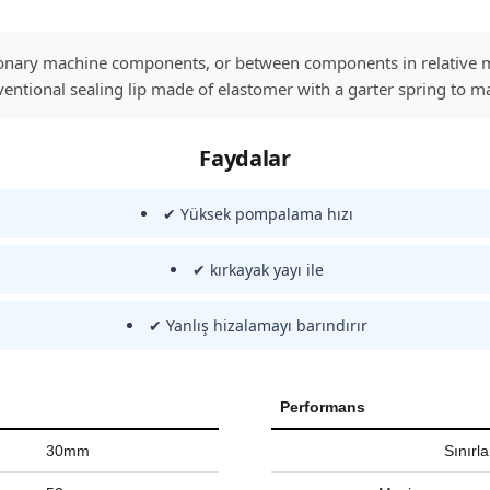
ationary machine components, or between components in relative 
entional sealing lip made of elastomer with a garter spring to mai
Faydalar
✔ Yüksek pompalama hızı
✔ kırkayak yayı ile
✔ Yanlış hizalamayı barındırır
Performans
30mm
Sınırl