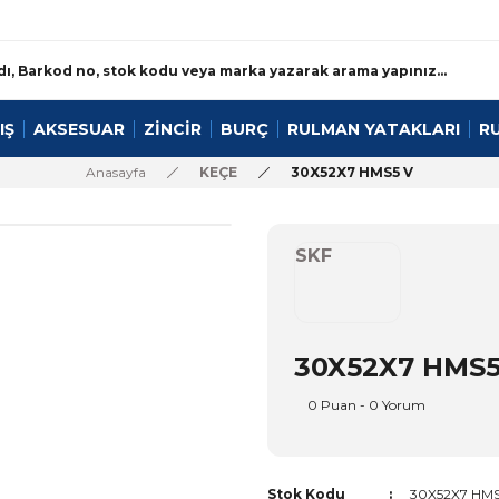
IŞ
AKSESUAR
ZİNCİR
BURÇ
RULMAN YATAKLARI
R
Anasayfa
KEÇE
30X52X7 HMS5 V
SKF
30X52X7 HMS5
0 Puan - 0 Yorum
Stok Kodu
30X52X7 HMS