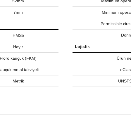
52mm
Maximum operat
7mm
Minimum operat
Permissible circ
Dönm
HMS5
Lojistik
Hayır
Floro kauçuk (FKM)
Ürün net
auçuk metal takviyeli
eClas
Metrik
UNSPS
nularda yetersiz gördüğünüz noktaları öneri formunu kullanarak tarafımız
Bu ürüne ilk yorumu siz yapın!
Yorum Yaz