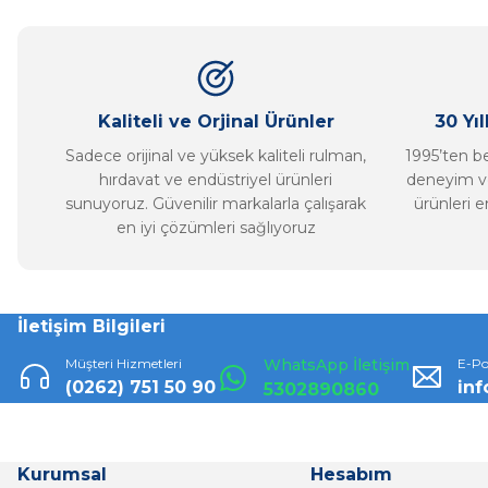
Ürün açıklamasında eksik bilgiler bulunuyor.
Ürün bilgilerinde hatalar bulunuyor.
Ürün fiyatı diğer sitelerden daha pahalı.
Bu ürüne benzer farklı alternatifler olmalı.
Kaliteli ve Orjinal Ürünler
30 Yı
Sadece orijinal ve yüksek kaliteli rulman,
1995’ten ber
hırdavat ve endüstriyel ürünleri
deneyim ve
sunuyoruz. Güvenilir markalarla çalışarak
ürünleri e
en iyi çözümleri sağlıyoruz
İletişim Bilgileri
Müşteri Hizmetleri
WhatsApp İletişim
E-Po
(0262) 751 50 90
in
5302890860
Kurumsal
Hesabım