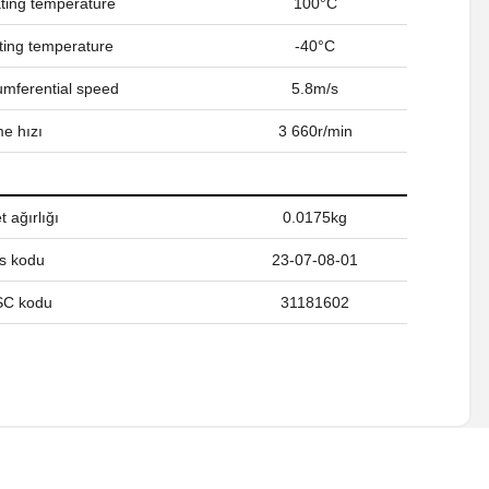
ing temperature
100°C
ing temperature
-40°C
umferential speed
5.8m/s
e hızı
3 660r/min
 ağırlığı
0.0175kg
s kodu
23-07-08-01
C kodu
31181602
a iletebilirsiniz.