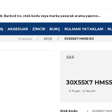
IŞ
AKSESUAR
ZİNCİR
BURÇ
RULMAN YATAKLARI
R
Anasayfa
KEÇE
30X55X7 HMS5 RG
SKF
30X55X7 HMS5
0 Puan - 0 Yorum
Stok Kodu
30X55X7 HMS