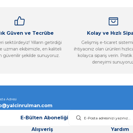
llık Güven ve Tecrübe
Kolay ve Hızlı Sipa
i sektördeyiz! Yılların getirdiği
Gelişmiş e-ticaret sistem
 uzman ekibimizle, en kaliteli
ihtiyacınız olan ürünleri hızlı
n güvenilir şekilde sunuyoruz.
kolayca sipariş verin. Pratik 
deneyimi sunuyoruz
Gönder
sta Adresi
fo@yalcinrulman.com
E-Bülten Aboneliği
Alışveriş
Yardım