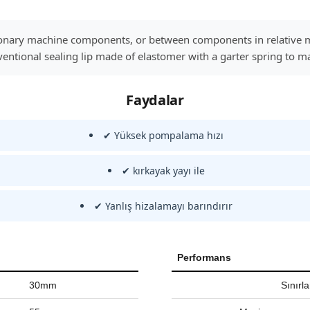
ationary machine components, or between components in relative 
entional sealing lip made of elastomer with a garter spring to mai
Faydalar
✔ Yüksek pompalama hızı
✔ kırkayak yayı ile
✔ Yanlış hizalamayı barındırır
Performans
30mm
Sınırl