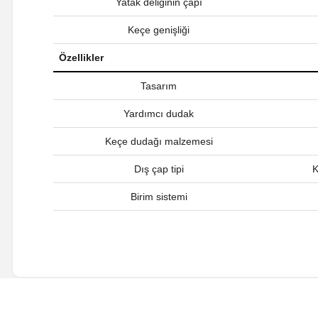
Yatak deliğinin çapı
Keçe genişliği
Özellikler
Tasarım
Yardımcı dudak
Keçe dudağı malzemesi
Dış çap tipi
K
Birim sistemi
Bu ürünün fiyat bilgisi, resim, ürün açıklamalarında ve diğer ko
Görüş ve önerileriniz için teşekkür ederiz.
Ürün resmi kalitesiz, bozuk veya görüntülenemiyor.