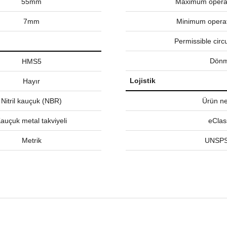
55mm
Maximum operat
7mm
Minimum operat
Permissible circ
Dönm
HMS5
Lojistik
Hayır
Nitril kauçuk (NBR)
Ürün net
auçuk metal takviyeli
eClas
Metrik
UNSPS
nularda yetersiz gördüğünüz noktaları öneri formunu kullanarak tarafımız
Bu ürüne ilk yorumu siz yapın!
Yorum Yaz