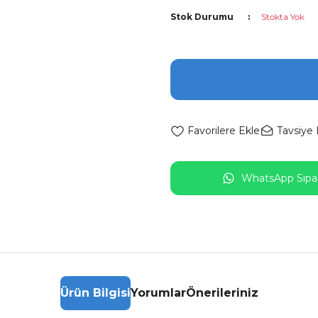
Stok Durumu
Stokta Yok
Tavsiye 
WhatsApp Sipar
Ürün Bilgisi
Yorumlar
Önerileriniz