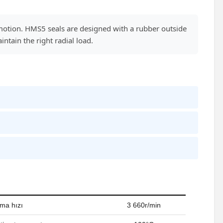
motion. HMS5 seals are designed with a rubber outside
ntain the right radial load.
ama hızı
3 660r/min