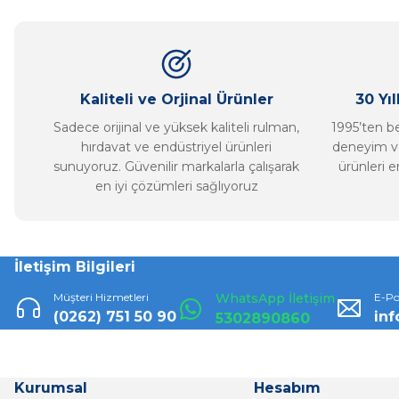
Ürün açıklamasında eksik bilgiler bulunuyor.
Ürün bilgilerinde hatalar bulunuyor.
Ürün fiyatı diğer sitelerden daha pahalı.
Bu ürüne benzer farklı alternatifler olmalı.
Kaliteli ve Orjinal Ürünler
30 Yı
Sadece orijinal ve yüksek kaliteli rulman,
1995’ten ber
hırdavat ve endüstriyel ürünleri
deneyim ve
sunuyoruz. Güvenilir markalarla çalışarak
ürünleri e
en iyi çözümleri sağlıyoruz
İletişim Bilgileri
Müşteri Hizmetleri
WhatsApp İletişim
E-Po
(0262) 751 50 90
in
5302890860
Kurumsal
Hesabım