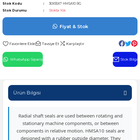
Stok Kodu
30X55X7 HMSA10 RG
l Rulman
Stok Durumu
Stokta Yok
 Rulman
Fiyat & Stok
ulman
Tavsiye Et
Karşılaştır
n
WhatsApp Sipariş
Stok Bilgi
ı
ralı Rulman
Ürün Bilgisi
ik Makaralı Rulman
Radial shaft seals are used between rotating and
stationary machine components, or between
components in relative motion. HMSA10 seals are
designed with a rubber outside diameter. They