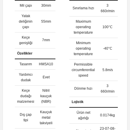
Mil çapı
30mm
3
Sınırlama hızı
660r/min
Yatak
deliğinin
55mm
Maximum
çapı
operating
100°C
temperature
Keçe
7mm
genişliği
Minimum
operating
-40°C
Özellikler
temperature
Tasarım
HMSA10
Permissible
circumferential
5.8m/s
Yardımcı
speed
Evet
dudak
3
Dönme hızı
Keçe
Nitril
660r/min
dudağı
kauçuk
malzemesi
(NBR)
Lojistik
Kauçuk
Ürün net
Dış çap
0.0174kg
metal
ağırlığı
tipi
takviyeli
23-07-08-