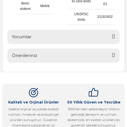
eClass kodu
Birim
01
Metrik
sistemi
UNSPSC
31181602
kodu
Yorumlar
Önerileriniz
Bu ürüne ilk yorumu siz yapın!
Bu ürünün fiyat bilgisi, resim, ürün açıklamalarında ve diğer
konularda yetersiz gördüğünüz noktaları öneri formunu
Yorum Yaz
kullanarak tarafımıza iletebilirsiniz.
Görüş ve önerileriniz için teşekkür ederiz.
Ürün resmi kalitesiz, bozuk veya görüntülenemiyor.
Kaliteli ve Orjinal Ürünler
30 Yıllık Güven ve Tecrübe
Sadece orijinal ve yüksek kaliteli
1995’ten beri sektördeyiz! Yılların
Ürün açıklamasında eksik bilgiler bulunuyor.
rulman, hırdavat ve endüstriyel
getirdiği deneyim ve uzman
Ürün bilgilerinde hatalar bulunuyor.
ürünleri sunuyoruz. Güvenilir
ekibimizle, en kaliteli ürünleri en
markalarla çalışarak en iyi
güvenilir şekilde sunuyoruz.
Ürün fiyatı diğer sitelerden daha pahalı.