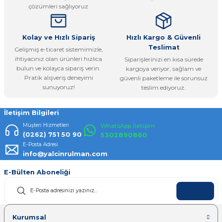
çözümleri sağlıyoruz
Bu ürüne benzer farklı alternatifler olmalı.
Kolay ve Hızlı Sipariş
Hızlı Kargo & Güvenli
Teslimat
Gelişmiş e-ticaret sistemimizle,
ihtiyacınız olan ürünleri hızlıca
Siparişlerinizi en kısa sürede
bulun ve kolayca sipariş verin.
kargoya veriyor, sağlam ve
Pratik alışveriş deneyimi
güvenli paketleme ile sorunsuz
Gönder
sunuyoruz!
teslim ediyoruz.
İletişim Bilgileri
Müşteri Hizmetleri
WhatsApp İletişim
(0262) 751 50 90
5302890860
E-Posta Adresi
info@yalcinrulman.com
E-Bülten Aboneliği
KAYDOL
Kurumsal