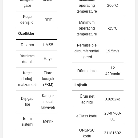
çapı
operating
200°C
temperature
Keçe
7mm
genişliği
Minimum
operating
-25°C
Özellikler
temperature
Tasarım
HMS5
Permissible
circumferential
19.5m/s
Yardımcı
speed
Hayır
dudak
12
Dönme hızı
Keçe
Floro
420r/min
dudağı
kauçuk
malzemesi
(FKM)
Lojistik
Kauçuk
Ürün net
Dış çap
0.0262kg
metal
ağırlığı
tipi
takviyeli
23-07-08-
eClass kodu
Birim
01
Metrik
sistemi
UNSPSC
31181602
kodu