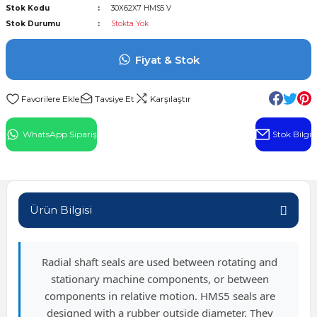
Stok Kodu
30X62X7 HMS5 V
l Rulman
Stok Durumu
Stokta Yok
 Rulman
Fiyat & Stok
ulman
Tavsiye Et
Karşılaştır
n
WhatsApp Sipariş
Stok Bilgi
ı
ralı Rulman
Ürün Bilgisi
ik Makaralı Rulman
Radial shaft seals are used between rotating and
stationary machine components, or between
components in relative motion. HMS5 seals are
designed with a rubber outside diameter. They