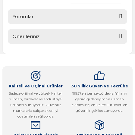
Yorumlar
Önerileriniz
Bu ürüne ilk yorumu siz yapın!
Bu ürünün fiyat bilgisi, resim, ürün açıklamalarında ve diğer
konularda yetersiz gördüğünüz noktaları öneri formunu
Yorum Yaz
kullanarak tarafımıza iletebilirsiniz.
Görüş ve önerileriniz için teşekkür ederiz.
Ürün resmi kalitesiz, bozuk veya görüntülenemiyor.
Kaliteli ve Orjinal Ürünler
30 Yıllık Güven ve Tecrübe
Sadece orijinal ve yüksek kaliteli
1995’ten beri sektördeyiz! Yılların
Ürün açıklamasında eksik bilgiler bulunuyor.
rulman, hırdavat ve endüstriyel
getirdiği deneyim ve uzman
Ürün bilgilerinde hatalar bulunuyor.
ürünleri sunuyoruz. Güvenilir
ekibimizle, en kaliteli ürünleri en
markalarla çalışarak en iyi
güvenilir şekilde sunuyoruz.
Ürün fiyatı diğer sitelerden daha pahalı.
çözümleri sağlıyoruz
Bu ürüne benzer farklı alternatifler olmalı.