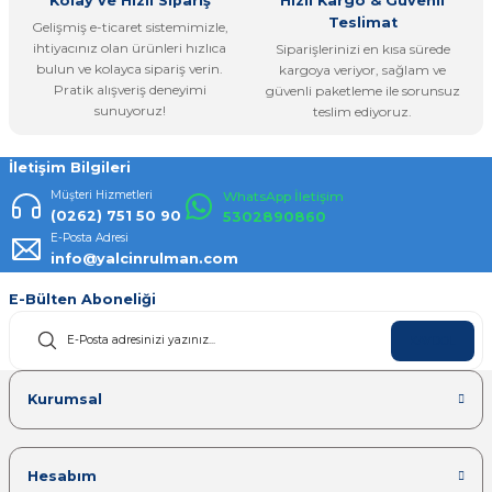
Kolay ve Hızlı Sipariş
Hızlı Kargo & Güvenli
Teslimat
Gelişmiş e-ticaret sistemimizle,
ihtiyacınız olan ürünleri hızlıca
Siparişlerinizi en kısa sürede
bulun ve kolayca sipariş verin.
kargoya veriyor, sağlam ve
Pratik alışveriş deneyimi
güvenli paketleme ile sorunsuz
Gönder
sunuyoruz!
teslim ediyoruz.
İletişim Bilgileri
Müşteri Hizmetleri
WhatsApp İletişim
(0262) 751 50 90
5302890860
E-Posta Adresi
info@yalcinrulman.com
E-Bülten Aboneliği
KAYDOL
Kurumsal
Hesabım