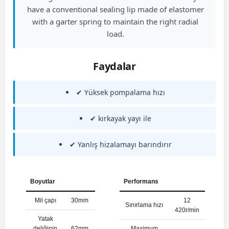
have a conventional sealing lip made of elastomer
with a garter spring to maintain the right radial
load.
Faydalar
✔ Yüksek pompalama hızı
✔ kırkayak yayı ile
✔ Yanlış hizalamayı barındırır
Boyutlar
Performans
Mil çapı
30mm
12
Sınırlama hızı
420r/min
Yatak
deliğinin
62mm
Maximum