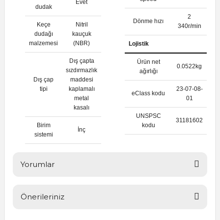
Evet
dudak
2
Dönme hızı
Keçe
Nitril
340r/min
dudağı
kauçuk
malzemesi
(NBR)
Lojistik
Dış çapta
Ürün net
0.0522kg
sızdırmazlık
ağırlığı
Dış çap
maddesi
tipi
kaplamalı
23-07-08-
eClass kodu
metal
01
kasalı
UNSPSC
31181602
Birim
kodu
İnç
sistemi
Yorumlar
Önerileriniz
Bu ürüne ilk yorumu siz yapın!