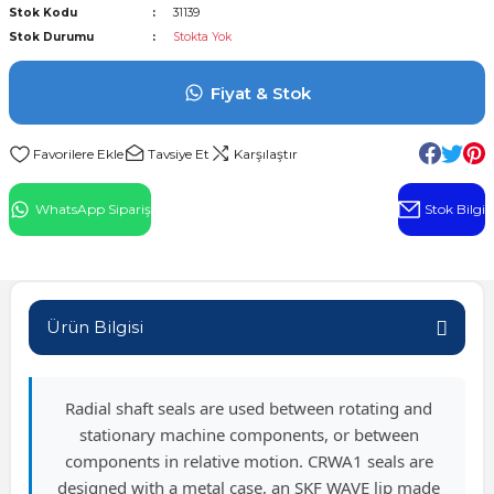
Stok Kodu
31139
l Rulman
Stok Durumu
Stokta Yok
 Rulman
Fiyat & Stok
ulman
Tavsiye Et
Karşılaştır
n
WhatsApp Sipariş
Stok Bilgi
ı
ralı Rulman
Ürün Bilgisi
ik Makaralı Rulman
Radial shaft seals are used between rotating and
stationary machine components, or between
components in relative motion. CRWA1 seals are
designed with a metal case, an SKF WAVE lip made