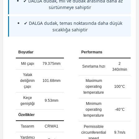
✔ DALGA dudak, mil ve dudak arasında daha az
sürtünmeye sahiptir
✔ DALGA dudak, temas noktasında daha düşük
sıcaklığa sahiptir
Boyutlar
Performans
Mil çapı
79.375mm
2
Sınırlama hızı
340r/min
Yatak
deliğinin
101.68mm
Maximum
çapı
operating
100°C
temperature
Keçe
9.53mm
genişliği
Minimum
operating
-40°C
Özellikler
temperature
Tasarım
CRWA1
Permissible
circumferential
9.7m/s
Yardımcı
speed