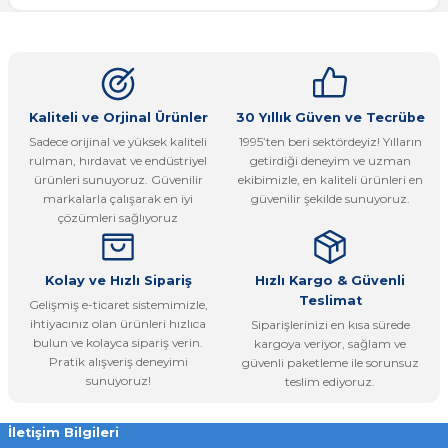
Bu ürünün fiyat bilgisi, resim, ürün açıklamalarında ve diğer
konularda yetersiz gördüğünüz noktaları öneri formunu
Yorum Yaz
kullanarak tarafımıza iletebilirsiniz.
Görüş ve önerileriniz için teşekkür ederiz.
Ürün resmi kalitesiz, bozuk veya görüntülenemiyor.
Kaliteli ve Orjinal Ürünler
30 Yıllık Güven ve Tecrübe
Sadece orijinal ve yüksek kaliteli
1995’ten beri sektördeyiz! Yılların
Ürün açıklamasında eksik bilgiler bulunuyor.
rulman, hırdavat ve endüstriyel
getirdiği deneyim ve uzman
Ürün bilgilerinde hatalar bulunuyor.
ürünleri sunuyoruz. Güvenilir
ekibimizle, en kaliteli ürünleri en
markalarla çalışarak en iyi
güvenilir şekilde sunuyoruz.
Ürün fiyatı diğer sitelerden daha pahalı.
çözümleri sağlıyoruz
Bu ürüne benzer farklı alternatifler olmalı.
Kolay ve Hızlı Sipariş
Hızlı Kargo & Güvenli
Teslimat
Gelişmiş e-ticaret sistemimizle,
ihtiyacınız olan ürünleri hızlıca
Siparişlerinizi en kısa sürede
bulun ve kolayca sipariş verin.
kargoya veriyor, sağlam ve
Pratik alışveriş deneyimi
güvenli paketleme ile sorunsuz
Gönder
sunuyoruz!
teslim ediyoruz.
İletişim Bilgileri