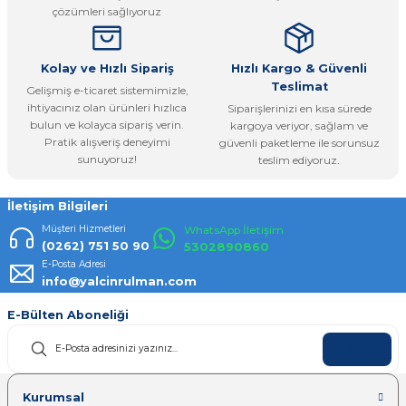
çözümleri sağlıyoruz
Bu ürüne benzer farklı alternatifler olmalı.
Kolay ve Hızlı Sipariş
Hızlı Kargo & Güvenli
Teslimat
Gelişmiş e-ticaret sistemimizle,
ihtiyacınız olan ürünleri hızlıca
Siparişlerinizi en kısa sürede
bulun ve kolayca sipariş verin.
kargoya veriyor, sağlam ve
Pratik alışveriş deneyimi
güvenli paketleme ile sorunsuz
Gönder
sunuyoruz!
teslim ediyoruz.
İletişim Bilgileri
Müşteri Hizmetleri
WhatsApp İletişim
(0262) 751 50 90
5302890860
E-Posta Adresi
info@yalcinrulman.com
E-Bülten Aboneliği
KAYDOL
Kurumsal