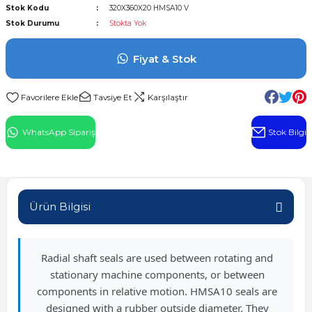
Stok Kodu
320X360X20 HMSA10 V
l Rulman
Stok Durumu
Stokta Yok
 Rulman
Fiyat & Stok
ulman
Tavsiye Et
Karşılaştır
n
WhatsApp Sipariş
Stok Bilgi
ı
ralı Rulman
Ürün Bilgisi
ik Makaralı Rulman
Radial shaft seals are used between rotating and
stationary machine components, or between
components in relative motion. HMSA10 seals are
designed with a rubber outside diameter. They