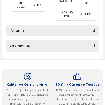
eClass kodu
Birim
01
Metrik
sistemi
UNSPSC
31181602
kodu
Yorumlar
Önerileriniz
Bu ürüne ilk yorumu siz yapın!
Bu ürünün fiyat bilgisi, resim, ürün açıklamalarında ve diğer
konularda yetersiz gördüğünüz noktaları öneri formunu
Yorum Yaz
kullanarak tarafımıza iletebilirsiniz.
Görüş ve önerileriniz için teşekkür ederiz.
Ürün resmi kalitesiz, bozuk veya görüntülenemiyor.
Kaliteli ve Orjinal Ürünler
30 Yıllık Güven ve Tecrübe
Sadece orijinal ve yüksek kaliteli
1995’ten beri sektördeyiz! Yılların
Ürün açıklamasında eksik bilgiler bulunuyor.
rulman, hırdavat ve endüstriyel
getirdiği deneyim ve uzman
Ürün bilgilerinde hatalar bulunuyor.
ürünleri sunuyoruz. Güvenilir
ekibimizle, en kaliteli ürünleri en
markalarla çalışarak en iyi
güvenilir şekilde sunuyoruz.
Ürün fiyatı diğer sitelerden daha pahalı.