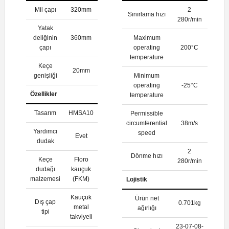
Mil çapı
320mm
2
Sınırlama hızı
280r/min
Yatak
deliğinin
360mm
Maximum
çapı
operating
200°C
temperature
Keçe
20mm
genişliği
Minimum
operating
-25°C
Özellikler
temperature
Tasarım
HMSA10
Permissible
circumferential
38m/s
Yardımcı
speed
Evet
dudak
2
Dönme hızı
Keçe
Floro
280r/min
dudağı
kauçuk
malzemesi
(FKM)
Lojistik
Kauçuk
Ürün net
Dış çap
0.701kg
metal
ağırlığı
tipi
takviyeli
23-07-08-