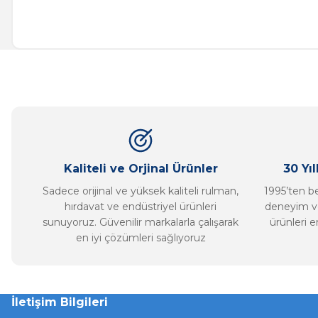
Bu ürünün fiyat bilgisi, resim, ürün açıklamalarında ve diğer ko
Görüş ve önerileriniz için teşekkür ederiz.
Ürün resmi kalitesiz, bozuk veya görüntülenemiyor.
Ürün açıklamasında eksik bilgiler bulunuyor.
Ürün bilgilerinde hatalar bulunuyor.
Ürün fiyatı diğer sitelerden daha pahalı.
Bu ürüne benzer farklı alternatifler olmalı.
Kaliteli ve Orjinal Ürünler
30 Yı
Sadece orijinal ve yüksek kaliteli rulman,
1995’ten ber
hırdavat ve endüstriyel ürünleri
deneyim ve
sunuyoruz. Güvenilir markalarla çalışarak
ürünleri e
en iyi çözümleri sağlıyoruz
İletişim Bilgileri