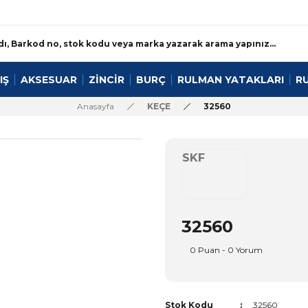
IŞ
AKSESUAR
ZİNCİR
BURÇ
RULMAN YATAKLARI
R
Anasayfa
KEÇE
32560
SKF
32560
0 Puan - 0 Yorum
Stok Kodu
32560