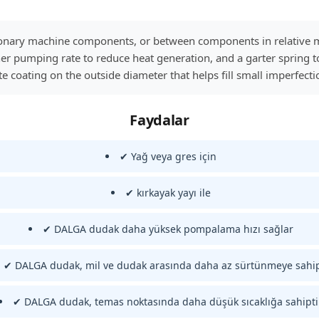
ationary machine components, or between components in relative
r pumping rate to reduce heat generation, and a garter spring to 
te coating on the outside diameter that helps fill small imperfect
Faydalar
✔ Yağ veya gres için
✔ kırkayak yayı ile
✔ DALGA dudak daha yüksek pompalama hızı sağlar
✔ DALGA dudak, mil ve dudak arasında daha az sürtünmeye sahip
✔ DALGA dudak, temas noktasında daha düşük sıcaklığa sahipti