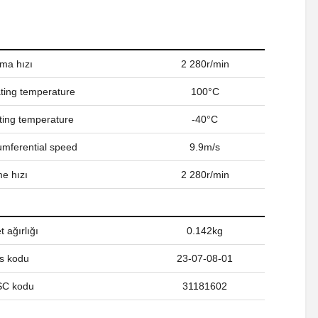
ama hızı
2 280r/min
ing temperature
100°C
ing temperature
-40°C
umferential speed
9.9m/s
e hızı
2 280r/min
 ağırlığı
0.142kg
s kodu
23-07-08-01
C kodu
31181602