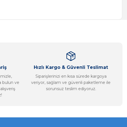
a iletebilirsiniz.
riş
Hızlı Kargo & Güvenli Teslimat
imizle,
Siparişlerinizi en kısa sürede kargoya
ca bulun ve
veriyor, sağlam ve güvenli paketleme ile
alışveriş
sorunsuz teslim ediyoruz.
!