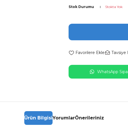
Stok Durumu
Stokta Yok
Tavsiye 
WhatsApp Sipar
Ürün Bilgisi
Yorumlar
Önerileriniz