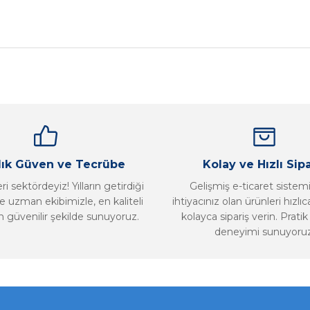
nularda yetersiz gördüğünüz noktaları öneri formunu kullanarak tarafımız
Bu ürüne ilk yorumu siz yapın!
Yorum Yaz
llık Güven ve Tecrübe
Kolay ve Hızlı Sipa
i sektördeyiz! Yılların getirdiği
Gelişmiş e-ticaret sistem
 uzman ekibimizle, en kaliteli
ihtiyacınız olan ürünleri hızlı
n güvenilir şekilde sunuyoruz.
kolayca sipariş verin. Pratik 
deneyimi sunuyoruz
Gönder