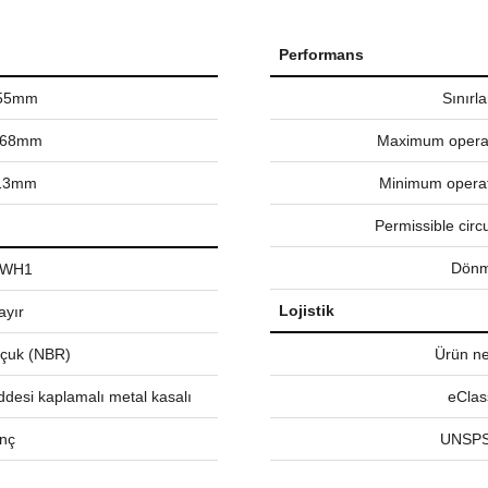
Performans
.55mm
Sınırl
.68mm
Maximum operat
.13mm
Minimum operat
Permissible circ
Dönm
WH1
Lojistik
ayır
auçuk (NBR)
Ürün net
ddesi kaplamalı metal kasalı
eClas
İnç
UNSPS