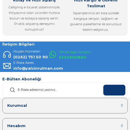
Kolay ve Hızlı Sipariş
Hızlı Kargo & Güvenli
Teslimat
Gelişmiş e-ticaret sistemimizle,
ihtiyacınız olan ürünleri hızlıca
Siparişlerinizi en kısa sürede
bulun ve kolayca sipariş verin.
kargoya veriyor, sağlam ve
Pratik alışveriş deneyimi
güvenli paketleme ile sorunsuz
Gönder
sunuyoruz!
teslim ediyoruz.
İletişim Bilgileri
Müşteri Hizmetleri
WhatsApp İletişim
(0262) 751 50 90
5302890860
E-Posta Adresi
info@yalcinrulman.com
E-Bülten Aboneliği
KAYDOL
Kurumsal
Hesabım