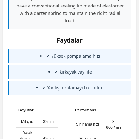
have a conventional sealing lip made of elastomer
with a garter spring to maintain the right radial
load.
Faydalar
✔ Yüksek pompalama hızı
✔ kırkayak yayı ile
✔ Yanlış hizalamayı barındırır
Boyutlar
Performans
Mil çapı
32mm
3
Sınırlama hızı
600r/min
Yatak
deliğinin
42mm
Maximum