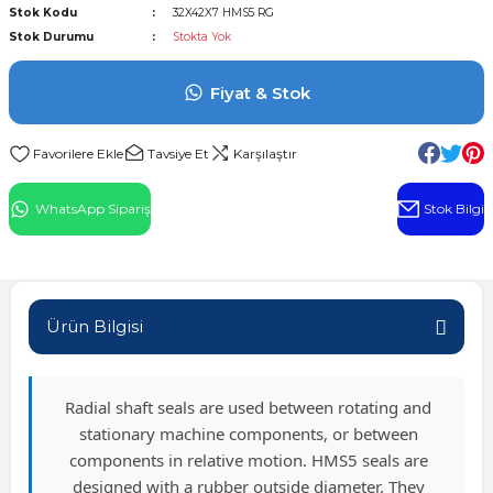
Stok Kodu
32X42X7 HMS5 RG
l Rulman
Stok Durumu
Stokta Yok
 Rulman
Fiyat & Stok
ulman
Tavsiye Et
Karşılaştır
n
WhatsApp Sipariş
Stok Bilgi
ı
ralı Rulman
Ürün Bilgisi
ik Makaralı Rulman
Radial shaft seals are used between rotating and
stationary machine components, or between
components in relative motion. HMS5 seals are
designed with a rubber outside diameter. They