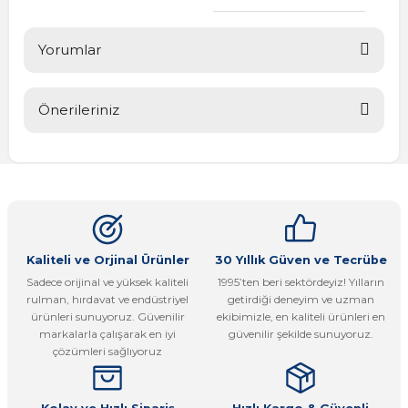
Yorumlar
Önerileriniz
Bu ürüne ilk yorumu siz yapın!
Bu ürünün fiyat bilgisi, resim, ürün açıklamalarında ve diğer
konularda yetersiz gördüğünüz noktaları öneri formunu
Yorum Yaz
kullanarak tarafımıza iletebilirsiniz.
Görüş ve önerileriniz için teşekkür ederiz.
Ürün resmi kalitesiz, bozuk veya görüntülenemiyor.
Kaliteli ve Orjinal Ürünler
30 Yıllık Güven ve Tecrübe
Sadece orijinal ve yüksek kaliteli
1995’ten beri sektördeyiz! Yılların
Ürün açıklamasında eksik bilgiler bulunuyor.
rulman, hırdavat ve endüstriyel
getirdiği deneyim ve uzman
Ürün bilgilerinde hatalar bulunuyor.
ürünleri sunuyoruz. Güvenilir
ekibimizle, en kaliteli ürünleri en
markalarla çalışarak en iyi
güvenilir şekilde sunuyoruz.
Ürün fiyatı diğer sitelerden daha pahalı.
çözümleri sağlıyoruz
Bu ürüne benzer farklı alternatifler olmalı.