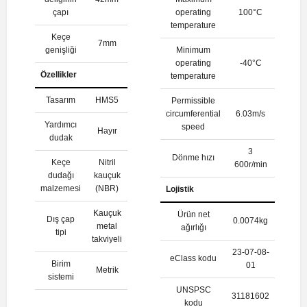
çapı
operating
100°C
temperature
Keçe
7mm
genişliği
Minimum
operating
-40°C
Özellikler
temperature
Tasarım
HMS5
Permissible
circumferential
6.03m/s
Yardımcı
speed
Hayır
dudak
3
Dönme hızı
Keçe
Nitril
600r/min
dudağı
kauçuk
malzemesi
(NBR)
Lojistik
Kauçuk
Ürün net
Dış çap
0.0074kg
metal
ağırlığı
tipi
takviyeli
23-07-08-
eClass kodu
Birim
01
Metrik
sistemi
UNSPSC
31181602
kodu