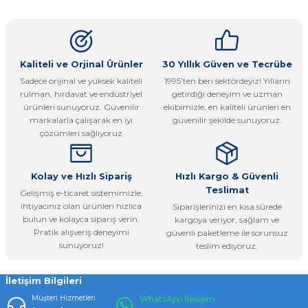
konularda yetersiz gördüğünüz noktaları öneri formunu
Yorum Yaz
kullanarak tarafımıza iletebilirsiniz.
Görüş ve önerileriniz için teşekkür ederiz.
Ürün resmi kalitesiz, bozuk veya görüntülenemiyor.
Kaliteli ve Orjinal Ürünler
30 Yıllık Güven ve Tecrübe
Sadece orijinal ve yüksek kaliteli
1995’ten beri sektördeyiz! Yılların
Ürün açıklamasında eksik bilgiler bulunuyor.
rulman, hırdavat ve endüstriyel
getirdiği deneyim ve uzman
Ürün bilgilerinde hatalar bulunuyor.
ürünleri sunuyoruz. Güvenilir
ekibimizle, en kaliteli ürünleri en
markalarla çalışarak en iyi
güvenilir şekilde sunuyoruz.
Ürün fiyatı diğer sitelerden daha pahalı.
çözümleri sağlıyoruz
Bu ürüne benzer farklı alternatifler olmalı.
Kolay ve Hızlı Sipariş
Hızlı Kargo & Güvenli
Teslimat
Gelişmiş e-ticaret sistemimizle,
ihtiyacınız olan ürünleri hızlıca
Siparişlerinizi en kısa sürede
bulun ve kolayca sipariş verin.
kargoya veriyor, sağlam ve
Pratik alışveriş deneyimi
güvenli paketleme ile sorunsuz
Gönder
sunuyoruz!
teslim ediyoruz.
İletişim Bilgileri
Müşteri Hizmetleri
WhatsApp İletişim