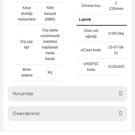
2
Dönme hızı
Keçe
Nitril
220r/min
dudağı
kauçuk
malzemesi
(NBR)
Lojistik
Dış çapta
Ürün net
0.0612kg
sızdırmazlık
ağırlığı
Dış çap
maddesi
tipi
kaplamalı
23-07-08-
eClass kodu
metal
01
kasalı
UNSPSC
31181602
Birim
kodu
İnç
sistemi
Yorumlar
Önerileriniz
Bu ürüne ilk yorumu siz yapın!
Bu ürünün fiyat bilgisi, resim, ürün açıklamalarında ve diğer