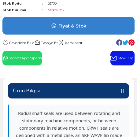
Stok Kodu
33700
l Rulman
Stok Durumu
Stokta Yok
 Rulman
Fiyat & Stok
ulman
Tavsiye Et
Karşılaştır
n
WhatsApp Sipariş
Stok Bilgi
ı
ralı Rulman
Ürün Bilgisi
ik Makaralı Rulman
Radial shaft seals are used between rotating and
stationary machine components, or between
components in relative motion. CRW1 seals are
designed with a metal case, an SKF WAVE lip made