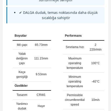
✔ DALGA dudak, temas noktasında daha düşük
sıcaklığa sahiptir
Boyutlar
Performans
Mil çapı
85.73mm
2
Sınırlama hızı
220r/min
Yatak
deliğinin
111.15mm
Maximum
çapı
operating
100°C
temperature
Keçe
9.53mm
genişliği
Minimum
operating
-40°C
Özellikler
temperature
Tasarım
CRW1
Permissible
circumferential
10m/s
Yardımcı
speed
Hayır
dudak