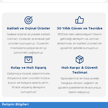
Bu ürünün fiyat bilgisi, resim, ürün açıklamalarında ve diğer
konularda yetersiz gördüğünüz noktaları öneri formunu
Yorum Yaz
kullanarak tarafımıza iletebilirsiniz.
Görüş ve önerileriniz için teşekkür ederiz.
Ürün resmi kalitesiz, bozuk veya görüntülenemiyor.
Kaliteli ve Orjinal Ürünler
30 Yıllık Güven ve Tecrübe
Sadece orijinal ve yüksek kaliteli
1995’ten beri sektördeyiz! Yılların
Ürün açıklamasında eksik bilgiler bulunuyor.
rulman, hırdavat ve endüstriyel
getirdiği deneyim ve uzman
Ürün bilgilerinde hatalar bulunuyor.
ürünleri sunuyoruz. Güvenilir
ekibimizle, en kaliteli ürünleri en
markalarla çalışarak en iyi
güvenilir şekilde sunuyoruz.
Ürün fiyatı diğer sitelerden daha pahalı.
çözümleri sağlıyoruz
Bu ürüne benzer farklı alternatifler olmalı.
Kolay ve Hızlı Sipariş
Hızlı Kargo & Güvenli
Teslimat
Gelişmiş e-ticaret sistemimizle,
ihtiyacınız olan ürünleri hızlıca
Siparişlerinizi en kısa sürede
bulun ve kolayca sipariş verin.
kargoya veriyor, sağlam ve
Pratik alışveriş deneyimi
güvenli paketleme ile sorunsuz
Gönder
sunuyoruz!
teslim ediyoruz.
İletişim Bilgileri