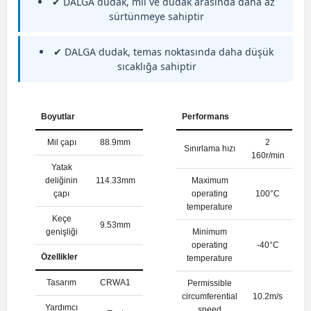
✔ DALGA dudak, mil ve dudak arasında daha az
sürtünmeye sahiptir
✔ DALGA dudak, temas noktasında daha düşük
sıcaklığa sahiptir
Boyutlar
Performans
Mil çapı
88.9mm
2
Sınırlama hızı
160r/min
Yatak
deliğinin
114.33mm
Maximum
çapı
operating
100°C
temperature
Keçe
9.53mm
genişliği
Minimum
operating
-40°C
Özellikler
temperature
Tasarım
CRWA1
Permissible
circumferential
10.2m/s
Yardımcı
speed