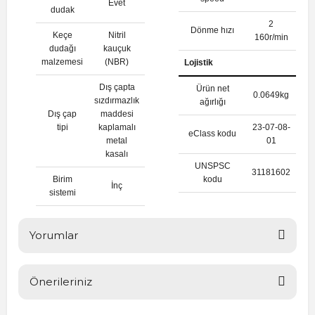
Evet
dudak
2
Dönme hızı
Keçe
Nitril
160r/min
dudağı
kauçuk
malzemesi
(NBR)
Lojistik
Dış çapta
Ürün net
0.0649kg
sızdırmazlık
ağırlığı
Dış çap
maddesi
tipi
kaplamalı
23-07-08-
eClass kodu
metal
01
kasalı
UNSPSC
31181602
Birim
kodu
İnç
sistemi
Yorumlar
Önerileriniz
Bu ürüne ilk yorumu siz yapın!