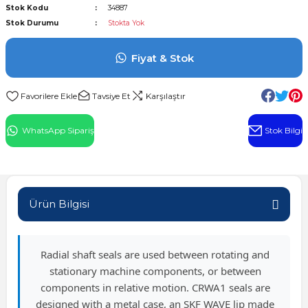
Stok Kodu
34887
l Rulman
Stok Durumu
Stokta Yok
 Rulman
Fiyat & Stok
ulman
Tavsiye Et
Karşılaştır
n
WhatsApp Sipariş
Stok Bilgi
ı
ralı Rulman
Ürün Bilgisi
ik Makaralı Rulman
Radial shaft seals are used between rotating and
stationary machine components, or between
components in relative motion. CRWA1 seals are
designed with a metal case, an SKF WAVE lip made