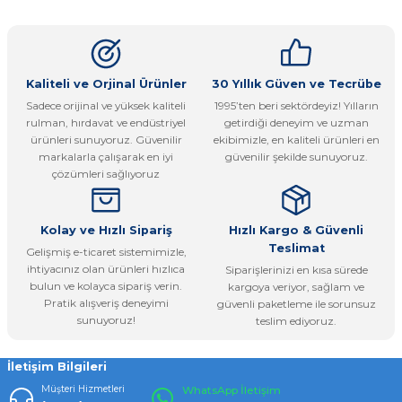
konularda yetersiz gördüğünüz noktaları öneri formunu
Yorum Yaz
kullanarak tarafımıza iletebilirsiniz.
Görüş ve önerileriniz için teşekkür ederiz.
Ürün resmi kalitesiz, bozuk veya görüntülenemiyor.
Kaliteli ve Orjinal Ürünler
30 Yıllık Güven ve Tecrübe
Sadece orijinal ve yüksek kaliteli
1995’ten beri sektördeyiz! Yılların
Ürün açıklamasında eksik bilgiler bulunuyor.
rulman, hırdavat ve endüstriyel
getirdiği deneyim ve uzman
Ürün bilgilerinde hatalar bulunuyor.
ürünleri sunuyoruz. Güvenilir
ekibimizle, en kaliteli ürünleri en
markalarla çalışarak en iyi
güvenilir şekilde sunuyoruz.
Ürün fiyatı diğer sitelerden daha pahalı.
çözümleri sağlıyoruz
Bu ürüne benzer farklı alternatifler olmalı.
Kolay ve Hızlı Sipariş
Hızlı Kargo & Güvenli
Teslimat
Gelişmiş e-ticaret sistemimizle,
ihtiyacınız olan ürünleri hızlıca
Siparişlerinizi en kısa sürede
bulun ve kolayca sipariş verin.
kargoya veriyor, sağlam ve
Pratik alışveriş deneyimi
güvenli paketleme ile sorunsuz
Gönder
sunuyoruz!
teslim ediyoruz.
İletişim Bilgileri
Müşteri Hizmetleri
WhatsApp İletişim