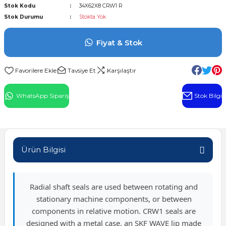
Stok Kodu
34X62X8 CRW1 R
l Rulman
Stok Durumu
Stokta Yok
 Rulman
Fiyat & Stok
ulman
Tavsiye Et
Karşılaştır
n
WhatsApp Sipariş
Stok Bilgi
ı
ralı Rulman
Ürün Bilgisi
ik Makaralı Rulman
Radial shaft seals are used between rotating and
stationary machine components, or between
components in relative motion. CRW1 seals are
designed with a metal case, an SKF WAVE lip made