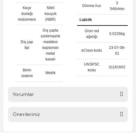
3
Dönme hızı
Keçe
Nitril
540r/min
dudağı
kauçuk
malzemesi
(NBR)
Lojistik
Dış çapta
Ürün net
0.0226kg
sızdırmazlık
ağırlığı
Dış çap
maddesi
tipi
kaplamalı
23-07-08-
eClass kodu
metal
01
kasalı
UNSPSC
31181602
Birim
kodu
Metrik
sistemi
Yorumlar
Önerileriniz
Bu ürüne ilk yorumu siz yapın!
Bu ürünün fiyat bilgisi, resim, ürün açıklamalarında ve diğer