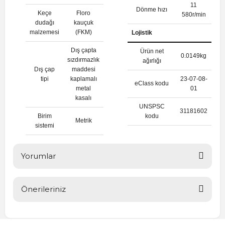
11
Dönme hızı
Keçe
Floro
580r/min
dudağı
kauçuk
malzemesi
(FKM)
Lojistik
Dış çapta
Ürün net
0.0149kg
sızdırmazlık
ağırlığı
Dış çap
maddesi
tipi
kaplamalı
23-07-08-
eClass kodu
metal
01
kasalı
UNSPSC
31181602
Birim
kodu
Metrik
sistemi
Yorumlar
Önerileriniz
Bu ürüne ilk yorumu siz yapın!
Bu ürünün fiyat bilgisi, resim, ürün açıklamalarında ve diğer