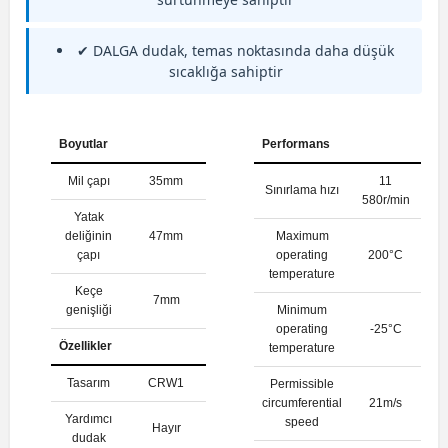
✔ DALGA dudak, temas noktasında daha düşük
sıcaklığa sahiptir
Boyutlar
Performans
Mil çapı
35mm
11
Sınırlama hızı
580r/min
Yatak
deliğinin
47mm
Maximum
çapı
operating
200°C
temperature
Keçe
7mm
genişliği
Minimum
operating
-25°C
Özellikler
temperature
Tasarım
CRW1
Permissible
circumferential
21m/s
Yardımcı
speed
Hayır
dudak