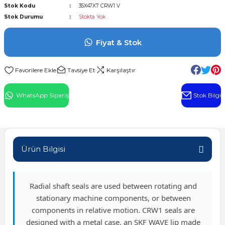
Stok Kodu
35X47X7 CRW1 V
l Rulman
Stok Durumu
Stokta Yok
 Rulman
Fiyat & Stok
ulman
Tavsiye Et
Karşılaştır
n
WhatsApp Sipariş
Stok Bilgi
ı
ralı Rulman
Ürün Bilgisi
ik Makaralı Rulman
Radial shaft seals are used between rotating and
stationary machine components, or between
components in relative motion. CRW1 seals are
designed with a metal case, an SKF WAVE lip made