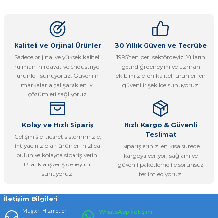
konularda yetersiz gördüğünüz noktaları öneri formunu
Yorum Yaz
kullanarak tarafımıza iletebilirsiniz.
Görüş ve önerileriniz için teşekkür ederiz.
Ürün resmi kalitesiz, bozuk veya görüntülenemiyor.
Kaliteli ve Orjinal Ürünler
30 Yıllık Güven ve Tecrübe
Sadece orijinal ve yüksek kaliteli
1995’ten beri sektördeyiz! Yılların
Ürün açıklamasında eksik bilgiler bulunuyor.
rulman, hırdavat ve endüstriyel
getirdiği deneyim ve uzman
Ürün bilgilerinde hatalar bulunuyor.
ürünleri sunuyoruz. Güvenilir
ekibimizle, en kaliteli ürünleri en
markalarla çalışarak en iyi
güvenilir şekilde sunuyoruz.
Ürün fiyatı diğer sitelerden daha pahalı.
çözümleri sağlıyoruz
Bu ürüne benzer farklı alternatifler olmalı.
Kolay ve Hızlı Sipariş
Hızlı Kargo & Güvenli
Teslimat
Gelişmiş e-ticaret sistemimizle,
ihtiyacınız olan ürünleri hızlıca
Siparişlerinizi en kısa sürede
bulun ve kolayca sipariş verin.
kargoya veriyor, sağlam ve
Pratik alışveriş deneyimi
güvenli paketleme ile sorunsuz
Gönder
sunuyoruz!
teslim ediyoruz.
İletişim Bilgileri
Müşteri Hizmetleri
WhatsApp İletişim