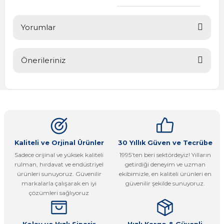
Yorumlar
Önerileriniz
Bu ürüne ilk yorumu siz yapın!
Bu ürünün fiyat bilgisi, resim, ürün açıklamalarında ve diğer
konularda yetersiz gördüğünüz noktaları öneri formunu
Yorum Yaz
kullanarak tarafımıza iletebilirsiniz.
Görüş ve önerileriniz için teşekkür ederiz.
Ürün resmi kalitesiz, bozuk veya görüntülenemiyor.
Kaliteli ve Orjinal Ürünler
30 Yıllık Güven ve Tecrübe
Sadece orijinal ve yüksek kaliteli
1995’ten beri sektördeyiz! Yılların
Ürün açıklamasında eksik bilgiler bulunuyor.
rulman, hırdavat ve endüstriyel
getirdiği deneyim ve uzman
Ürün bilgilerinde hatalar bulunuyor.
ürünleri sunuyoruz. Güvenilir
ekibimizle, en kaliteli ürünleri en
markalarla çalışarak en iyi
güvenilir şekilde sunuyoruz.
Ürün fiyatı diğer sitelerden daha pahalı.
çözümleri sağlıyoruz
Bu ürüne benzer farklı alternatifler olmalı.