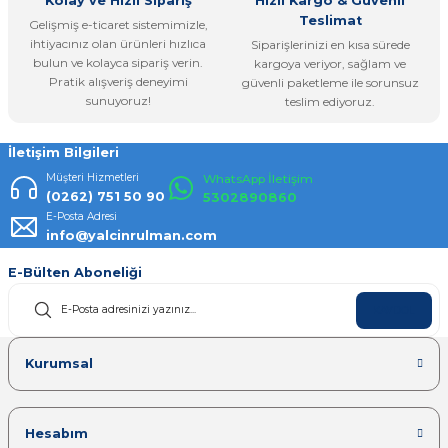
Kolay ve Hızlı Sipariş
Hızlı Kargo & Güvenli
Teslimat
Gelişmiş e-ticaret sistemimizle,
ihtiyacınız olan ürünleri hızlıca
Siparişlerinizi en kısa sürede
bulun ve kolayca sipariş verin.
kargoya veriyor, sağlam ve
Pratik alışveriş deneyimi
güvenli paketleme ile sorunsuz
Gönder
sunuyoruz!
teslim ediyoruz.
İletişim Bilgileri
Müşteri Hizmetleri
WhatsApp İletişim
(0262) 751 50 90
5302890860
E-Posta Adresi
info@yalcinrulman.com
E-Bülten Aboneliği
KAYDOL
Kurumsal
Hesabım