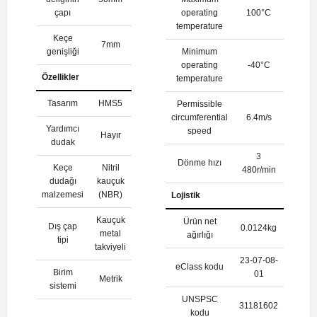
çapı
operating
100°C
temperature
Keçe
7mm
genişliği
Minimum
operating
-40°C
Özellikler
temperature
Tasarım
HMS5
Permissible
circumferential
6.4m/s
Yardımcı
speed
Hayır
dudak
3
Dönme hızı
Keçe
Nitril
480r/min
dudağı
kauçuk
malzemesi
(NBR)
Lojistik
Kauçuk
Ürün net
Dış çap
0.0124kg
metal
ağırlığı
tipi
takviyeli
23-07-08-
eClass kodu
Birim
01
Metrik
sistemi
UNSPSC
31181602
kodu