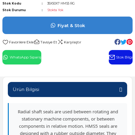
Stok Kodu
35X50X7 HMS5 RG
l Rulman
Stok Durumu
Stokta Yok
 Rulman
Fiyat & Stok
ulman
Tavsiye Et
Karşılaştır
n
WhatsApp Sipariş
Stok Bilgi
ı
ralı Rulman
Ürün Bilgisi
ik Makaralı Rulman
Radial shaft seals are used between rotating and
stationary machine components, or between
components in relative motion. HMS5 seals are
designed with a rubber outside diameter. They