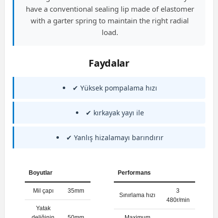
have a conventional sealing lip made of elastomer
with a garter spring to maintain the right radial
load.
Faydalar
✔ Yüksek pompalama hızı
✔ kırkayak yayı ile
✔ Yanlış hizalamayı barındırır
Boyutlar
Performans
Mil çapı
35mm
3
Sınırlama hızı
480r/min
Yatak
deliğinin
50mm
Maximum