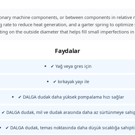
ationary machine components, or between components in relative 
ate to reduce heat generation, and a garter spring to optimize se
ting on the outside diameter that helps fill small imperfections i
Faydalar
✔ Yağ veya gres için
✔ kırkayak yayı ile
✔ DALGA dudak daha yüksek pompalama hızı sağlar
✔ DALGA dudak, mil ve dudak arasında daha az sürtünmeye sahip
✔ DALGA dudak, temas noktasında daha düşük sıcaklığa sahipti