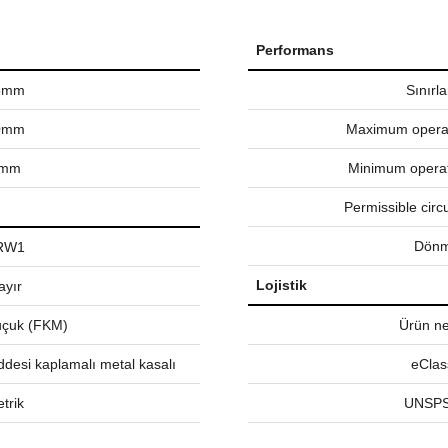
Performans
5mm
Sınırl
0mm
Maximum operat
mm
Minimum operat
Permissible circ
Dönm
RW1
Lojistik
ayır
uçuk (FKM)
Ürün net
ddesi kaplamalı metal kasalı
eClas
trik
UNSPS