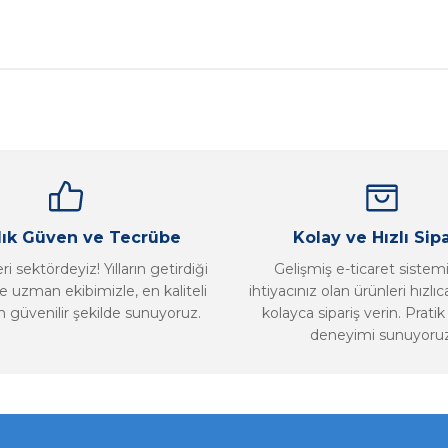
nularda yetersiz gördüğünüz noktaları öneri formunu kullanarak tarafımız
Bu ürüne ilk yorumu siz yapın!
Yorum Yaz
llık Güven ve Tecrübe
Kolay ve Hızlı Sipa
i sektördeyiz! Yılların getirdiği
Gelişmiş e-ticaret sistem
 uzman ekibimizle, en kaliteli
ihtiyacınız olan ürünleri hızlı
n güvenilir şekilde sunuyoruz.
kolayca sipariş verin. Pratik 
deneyimi sunuyoruz
Gönder