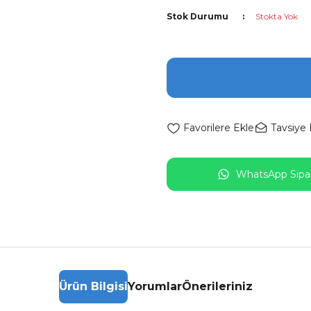
Stok Durumu
Stokta Yok
Tavsiye 
WhatsApp Sipar
Ürün Bilgisi
Yorumlar
Önerileriniz