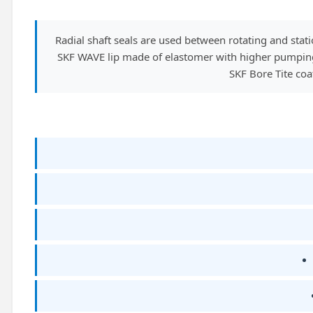
Radial shaft seals are used between rotating and st
SKF WAVE lip made of elastomer with higher pumping r
SKF Bore Tite coa