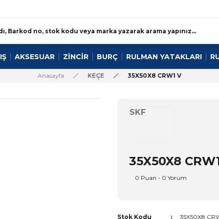
IŞ
AKSESUAR
ZİNCİR
BURÇ
RULMAN YATAKLARI
R
Anasayfa
KEÇE
35X50X8 CRW1 V
SKF
35X50X8 CRW1
0 Puan - 0 Yorum
Stok Kodu
35X50X8 CRW