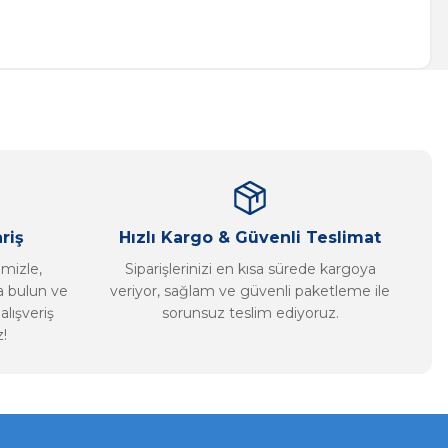
a iletebilirsiniz.
riş
Hızlı Kargo & Güvenli Teslimat
imizle,
Siparişlerinizi en kısa sürede kargoya
ca bulun ve
veriyor, sağlam ve güvenli paketleme ile
alışveriş
sorunsuz teslim ediyoruz.
!