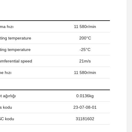
ama hızı
11 580r/min
ing temperature
200°C
ing temperature
-25°C
umferential speed
21m/s
e hızı
11 580r/min
 ağırlığı
0.0136kg
s kodu
23-07-08-01
C kodu
31181602