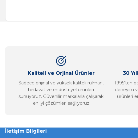
Bu ürünün fiyat bilgisi, resim, ürün açıklamalarında ve diğer ko
Görüş ve önerileriniz için teşekkür ederiz.
Ürün resmi kalitesiz, bozuk veya görüntülenemiyor.
Ürün açıklamasında eksik bilgiler bulunuyor.
Ürün bilgilerinde hatalar bulunuyor.
Ürün fiyatı diğer sitelerden daha pahalı.
Bu ürüne benzer farklı alternatifler olmalı.
Kaliteli ve Orjinal Ürünler
30 Yı
Sadece orijinal ve yüksek kaliteli rulman,
1995’ten ber
hırdavat ve endüstriyel ürünleri
deneyim ve
sunuyoruz. Güvenilir markalarla çalışarak
ürünleri e
en iyi çözümleri sağlıyoruz
İletişim Bilgileri