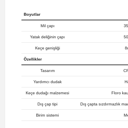
Boyutlar
Mil çapı
3
Yatak deliğinin çapı
5
Keçe genişliği
8
Özellikler
Tasarım
C
Yardımcı dudak
H
Keçe dudağı malzemesi
Floro ka
Dış çap tipi
Dış çapta sızdırmazlık ma
Birim sistemi
Me