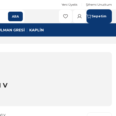
Yeni Üyelik
Şifremi Unuttum
Sepetim
ARA
ULMAN GRESİ
KAPLİN
 V
1 V