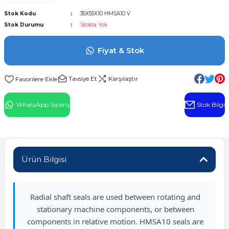
l Rulman
Stok Kodu
35X55X10 HMSA10 V
Stok Durumu
Stokta Yok
 Rulman
Fiyat & Stok
ulman
Tavsiye Et
Karşılaştır
n
WhatsApp Sipariş
Stok Bilgi
ı
ralı Rulman
Ürün Bilgisi
ik Makaralı Rulman
Radial shaft seals are used between rotating and
stationary machine components, or between
components in relative motion. HMSA10 seals are