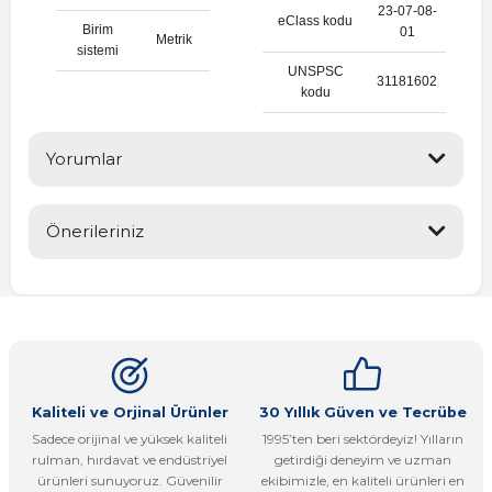
23-07-08-
eClass kodu
Birim
01
Metrik
sistemi
UNSPSC
31181602
kodu
Yorumlar
Önerileriniz
Bu ürüne ilk yorumu siz yapın!
Bu ürünün fiyat bilgisi, resim, ürün açıklamalarında ve diğer
konularda yetersiz gördüğünüz noktaları öneri formunu
Yorum Yaz
kullanarak tarafımıza iletebilirsiniz.
Görüş ve önerileriniz için teşekkür ederiz.
Ürün resmi kalitesiz, bozuk veya görüntülenemiyor.
Kaliteli ve Orjinal Ürünler
30 Yıllık Güven ve Tecrübe
Sadece orijinal ve yüksek kaliteli
1995’ten beri sektördeyiz! Yılların
Ürün açıklamasında eksik bilgiler bulunuyor.
rulman, hırdavat ve endüstriyel
getirdiği deneyim ve uzman
Ürün bilgilerinde hatalar bulunuyor.
ürünleri sunuyoruz. Güvenilir
ekibimizle, en kaliteli ürünleri en