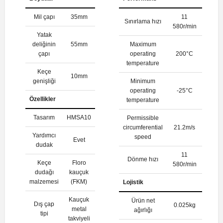
Mil çapı
35mm
11
Sınırlama hızı
580r/min
Yatak
deliğinin
55mm
Maximum
çapı
operating
200°C
temperature
Keçe
10mm
genişliği
Minimum
operating
-25°C
Özellikler
temperature
Tasarım
HMSA10
Permissible
circumferential
21.2m/s
Yardımcı
speed
Evet
dudak
11
Dönme hızı
Keçe
Floro
580r/min
dudağı
kauçuk
malzemesi
(FKM)
Lojistik
Kauçuk
Ürün net
Dış çap
0.025kg
metal
ağırlığı
tipi
takviyeli