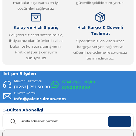
markalarla çalışarak en iyi
güvenilir şekilde sunuyoruz.
Ürün fiyatı diğer sitelerden daha pahalı.
çözümleri sağlıyoruz
Bu ürüne benzer farklı alternatifler olmalı.
Kolay ve Hızlı Sipariş
Hızlı Kargo & Güvenli
Teslimat
Gelişmiş e-ticaret sistemimizle,
ihtiyacınız olan ürünleri hızlıca
Siparişlerinizi en kısa sürede
bulun ve kolayca sipariş verin.
kargoya veriyor, sağlam ve
Pratik alışveriş deneyimi
güvenli paketleme ile sorunsuz
Gönder
sunuyoruz!
teslim ediyoruz.
İletişim Bilgileri
Müşteri Hizmetleri
WhatsApp İletişim
(0262) 751 50 90
5302890860
E-Posta Adresi
info@yalcinrulman.com
E-Bülten Aboneliği
KAYDOL