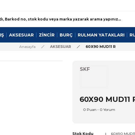
IŞ
AKSESUAR
ZİNCİR
BURÇ
RULMAN YATAKLARI
R
Anasayfa
AKSESUAR
60X90 MUD11 R
SKF
60X90 MUD11 
0 Puan - 0 Yorum
Stok Kodu
60X90 MUD11