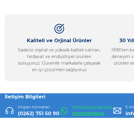
Ürün resmi kalitesiz, bozuk veya görüntülenemiyor.
Ürün açıklamasında eksik bilgiler bulunuyor.
Ürün bilgilerinde hatalar bulunuyor.
Ürün fiyatı diğer sitelerden daha pahalı.
Bu ürüne benzer farklı alternatifler olmalı.
Kaliteli ve Orjinal Ürünler
30 Yı
Sadece orijinal ve yüksek kaliteli rulman,
1995’ten ber
hırdavat ve endüstriyel ürünleri
deneyim ve
sunuyoruz. Güvenilir markalarla çalışarak
ürünleri e
en iyi çözümleri sağlıyoruz
İletişim Bilgileri
Müşteri Hizmetleri
WhatsApp İletişim
E-Po
(0262) 751 50 90
in
5302890860