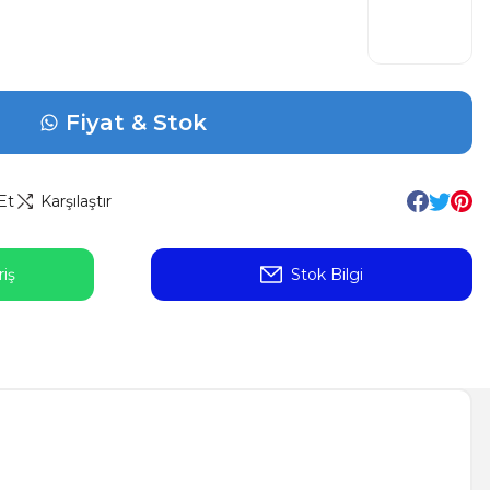
Fiyat & Stok
Et
Karşılaştır
iş
Stok Bilgi