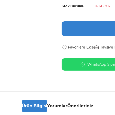
Stok Durumu
Stokta Yok
Tavsiye 
WhatsApp Sipar
Ürün Bilgisi
Yorumlar
Önerileriniz