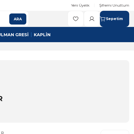
Yeni Üyelik
Şifremi Unuttum
Sepetim
ARA
ULMAN GRESİ
KAPLİN
R
 R