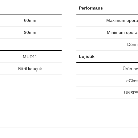
Performans
60mm
Maximum operat
90mm
Minimum operat
Dönm
Lojistik
MUD11
Nitril kauçuk
Ürün net
eClas
UNSPS
nularda yetersiz gördüğünüz noktaları öneri formunu kullanarak tarafımız
Bu ürüne ilk yorumu siz yapın!