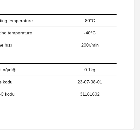
ing temperature
80°C
ing temperature
-40°C
e hızı
200r/min
 ağırlığı
0.1kg
s kodu
23-07-08-01
C kodu
31181602
a iletebilirsiniz.