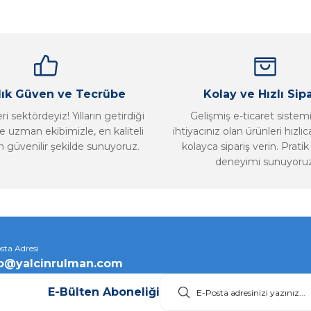
Yorum Yaz
llık Güven ve Tecrübe
Kolay ve Hızlı Sipa
i sektördeyiz! Yılların getirdiği
Gelişmiş e-ticaret sistem
 uzman ekibimizle, en kaliteli
ihtiyacınız olan ürünleri hızlı
n güvenilir şekilde sunuyoruz.
kolayca sipariş verin. Pratik 
deneyimi sunuyoruz
Gönder
sta Adresi
fo@yalcinrulman.com
E-Bülten Aboneliği