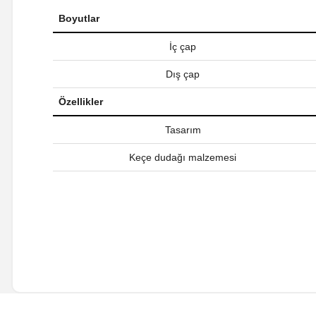
Boyutlar
İç çap
Dış çap
Özellikler
Tasarım
Keçe dudağı malzemesi
Bu ürünün fiyat bilgisi, resim, ürün açıklamalarında ve diğer ko
Görüş ve önerileriniz için teşekkür ederiz.