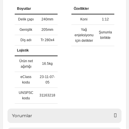
Boyutlar
Özellikler
Delik çapı
240mm
Koni
1:12
Genişlik
205mm
Yağ
Şununla
enjeksiyonu
birlikte
Diş adı
Tr 280x4
için delikler
Lojistik
Ürün net
16.5kg
ağırlığı
eClass
23-11-07-
kodu
05
UNSPSC
31163218
kodu
Yorumlar