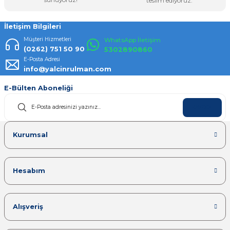
teslim ediyoruz.
İletişim Bilgileri
Müşteri Hizmetleri
WhatsApp İletişim
(0262) 751 50 90
5302890860
E-Posta Adresi
info@yalcinrulman.com
E-Bülten Aboneliği
KAYDOL
Kurumsal
Hesabım
Alışveriş