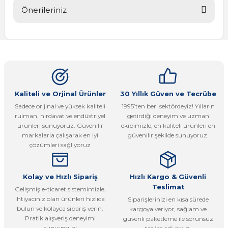
Önerileriniz
Bu ürüne ilk yorumu siz yapın!
Bu ürünün fiyat bilgisi, resim, ürün açıklamalarında ve diğer
konularda yetersiz gördüğünüz noktaları öneri formunu
Yorum Yaz
kullanarak tarafımıza iletebilirsiniz.
Görüş ve önerileriniz için teşekkür ederiz.
Ürün resmi kalitesiz, bozuk veya görüntülenemiyor.
Kaliteli ve Orjinal Ürünler
30 Yıllık Güven ve Tecrübe
Sadece orijinal ve yüksek kaliteli
1995’ten beri sektördeyiz! Yılların
Ürün açıklamasında eksik bilgiler bulunuyor.
rulman, hırdavat ve endüstriyel
getirdiği deneyim ve uzman
Ürün bilgilerinde hatalar bulunuyor.
ürünleri sunuyoruz. Güvenilir
ekibimizle, en kaliteli ürünleri en
markalarla çalışarak en iyi
güvenilir şekilde sunuyoruz.
Ürün fiyatı diğer sitelerden daha pahalı.
çözümleri sağlıyoruz
Bu ürüne benzer farklı alternatifler olmalı.
Kolay ve Hızlı Sipariş
Hızlı Kargo & Güvenli
Teslimat
Gelişmiş e-ticaret sistemimizle,
ihtiyacınız olan ürünleri hızlıca
Siparişlerinizi en kısa sürede
bulun ve kolayca sipariş verin.
kargoya veriyor, sağlam ve
Pratik alışveriş deneyimi
güvenli paketleme ile sorunsuz
Gönder
sunuyoruz!