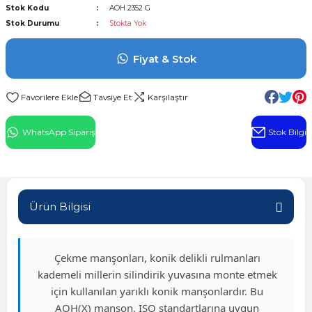
Stok Kodu
AOH 2352 G
l Rulman
Stok Durumu
Stokta Yok
 Rulman
Fiyat & Stok
ulman
Tavsiye Et
Karşılaştır
n
WhatsApp Sipariş
Stok Bilgi
ı
ralı Rulman
Ürün Bilgisi
ik Makaralı Rulman
Çekme manşonları, konik delikli rulmanları
kademeli millerin silindirik yuvasına monte etmek
için kullanılan yarıklı konik manşonlardır. Bu
AOH(X) manşon, ISO standartlarına uygun