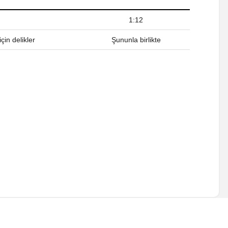
1:12
çin delikler
Şununla birlikte
a iletebilirsiniz.