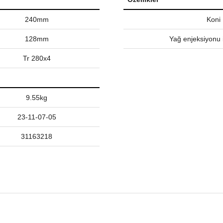
240mm
Koni
128mm
Yağ enjeksiyonu i
Tr 280x4
9.55kg
23-11-07-05
31163218
nularda yetersiz gördüğünüz noktaları öneri formunu kullanarak tarafımız
Bu ürüne ilk yorumu siz yapın!
Yorum Yaz