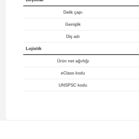
Delik çapı
Genişlik
Diş adı
Lojistik
Ürün net ağırlığı
eClass kodu
UNSPSC kodu
Bu ürünün fiyat bilgisi, resim, ürün açıklamalarında ve diğer ko
Görüş ve önerileriniz için teşekkür ederiz.
Ürün resmi kalitesiz, bozuk veya görüntülenemiyor.