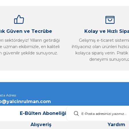
llık Güven ve Tecrübe
Kolay ve Hızlı Sipa
i sektördeyiz! Yılların getirdiği
Gelişmiş e-ticaret sistem
 uzman ekibimizle, en kaliteli
ihtiyacınız olan ürünleri hızlı
n güvenilir şekilde sunuyoruz.
kolayca sipariş verin. Pratik 
deneyimi sunuyoruz
Gönder
sta Adresi
fo@yalcinrulman.com
E-Bülten Aboneliği
Alışveriş
Yardım