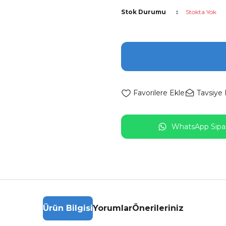
Stok Durumu
Stokta Yok
Tavsiye 
WhatsApp Sipar
Ürün Bilgisi
Yorumlar
Önerileriniz