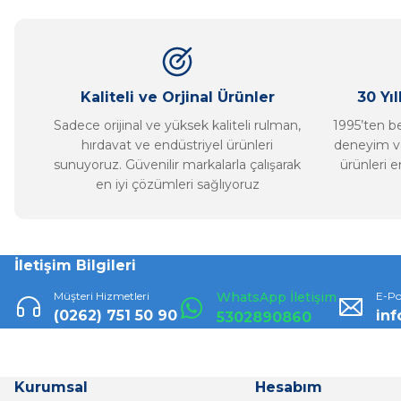
Ürün açıklamasında eksik bilgiler bulunuyor.
Ürün bilgilerinde hatalar bulunuyor.
Ürün fiyatı diğer sitelerden daha pahalı.
Bu ürüne benzer farklı alternatifler olmalı.
Kaliteli ve Orjinal Ürünler
30 Yı
Sadece orijinal ve yüksek kaliteli rulman,
1995’ten ber
hırdavat ve endüstriyel ürünleri
deneyim ve
sunuyoruz. Güvenilir markalarla çalışarak
ürünleri e
en iyi çözümleri sağlıyoruz
İletişim Bilgileri
Müşteri Hizmetleri
WhatsApp İletişim
E-Po
(0262) 751 50 90
in
5302890860
Kurumsal
Hesabım