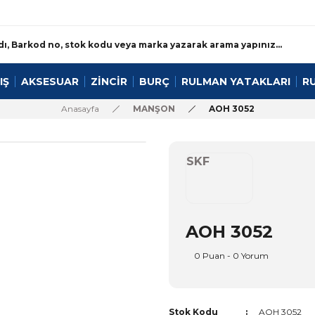
IŞ
AKSESUAR
ZİNCİR
BURÇ
RULMAN YATAKLARI
R
Anasayfa
MANŞON
AOH 3052
SKF
AOH 3052
0 Puan - 0 Yorum
Stok Kodu
AOH 3052