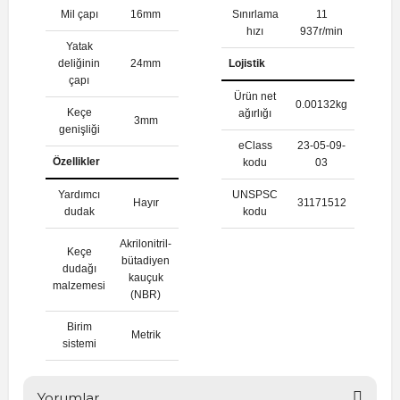
Mil çapı
16mm
Sınırlama
11
hızı
937r/min
Yatak
deliğinin
24mm
Lojistik
çapı
Ürün net
0.00132kg
Keçe
ağırlığı
3mm
genişliği
eClass
23-05-09-
Özellikler
kodu
03
Yardımcı
UNSPSC
Hayır
31171512
dudak
kodu
Akrilonitril-
Keçe
bütadiyen
dudağı
kauçuk
malzemesi
(NBR)
Birim
Metrik
sistemi
Yorumlar