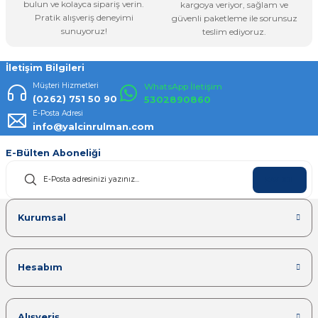
bulun ve kolayca sipariş verin.
kargoya veriyor, sağlam ve
Pratik alışveriş deneyimi
güvenli paketleme ile sorunsuz
Gönder
sunuyoruz!
teslim ediyoruz.
İletişim Bilgileri
Müşteri Hizmetleri
WhatsApp İletişim
(0262) 751 50 90
5302890860
E-Posta Adresi
info@yalcinrulman.com
E-Bülten Aboneliği
KAYDOL
Kurumsal
Hesabım
Alışveriş