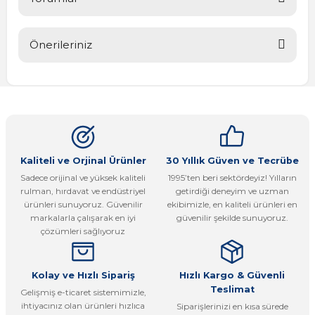
Önerileriniz
Bu ürüne ilk yorumu siz yapın!
Bu ürünün fiyat bilgisi, resim, ürün açıklamalarında ve diğer
konularda yetersiz gördüğünüz noktaları öneri formunu
Yorum Yaz
kullanarak tarafımıza iletebilirsiniz.
Görüş ve önerileriniz için teşekkür ederiz.
Ürün resmi kalitesiz, bozuk veya görüntülenemiyor.
Kaliteli ve Orjinal Ürünler
30 Yıllık Güven ve Tecrübe
Sadece orijinal ve yüksek kaliteli
1995’ten beri sektördeyiz! Yılların
Ürün açıklamasında eksik bilgiler bulunuyor.
rulman, hırdavat ve endüstriyel
getirdiği deneyim ve uzman
Ürün bilgilerinde hatalar bulunuyor.
ürünleri sunuyoruz. Güvenilir
ekibimizle, en kaliteli ürünleri en
markalarla çalışarak en iyi
güvenilir şekilde sunuyoruz.
Ürün fiyatı diğer sitelerden daha pahalı.
çözümleri sağlıyoruz
Bu ürüne benzer farklı alternatifler olmalı.
Kolay ve Hızlı Sipariş
Hızlı Kargo & Güvenli
Teslimat
Gelişmiş e-ticaret sistemimizle,
ihtiyacınız olan ürünleri hızlıca
Siparişlerinizi en kısa sürede