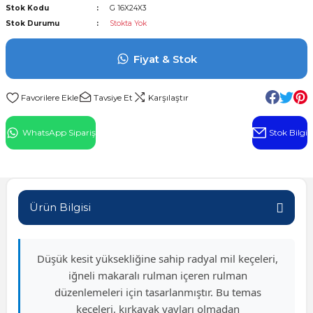
Stok Kodu
G 16X24X3
l Rulman
Stok Durumu
Stokta Yok
 Rulman
Fiyat & Stok
ulman
Tavsiye Et
Karşılaştır
n
WhatsApp Sipariş
Stok Bilgi
ı
ralı Rulman
Ürün Bilgisi
ik Makaralı Rulman
Düşük kesit yüksekliğine sahip radyal mil keçeleri,
iğneli makaralı rulman içeren rulman
düzenlemeleri için tasarlanmıştır. Bu temas
keçeleri, kırkayak yayları olmadan