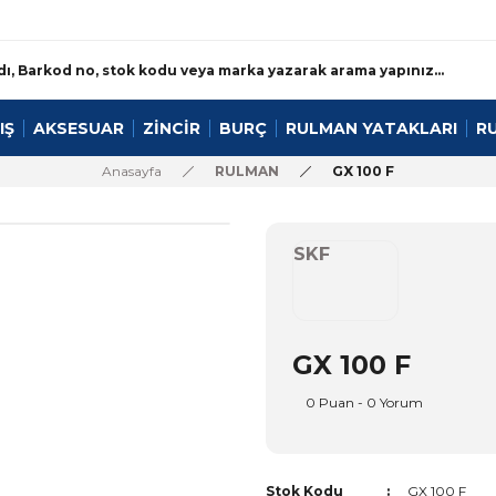
IŞ
AKSESUAR
ZİNCİR
BURÇ
RULMAN YATAKLARI
R
Anasayfa
RULMAN
GX 100 F
SKF
GX 100 F
0 Puan - 0 Yorum
Stok Kodu
GX 100 F