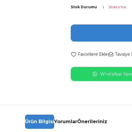
Stok Durumu
Stokta Yok
Tavsiye 
WhatsApp Sipar
Ürün Bilgisi
Yorumlar
Önerileriniz