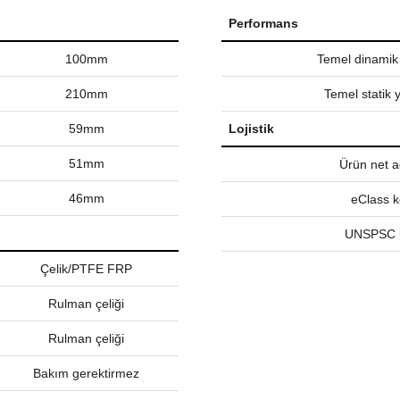
Performans
100mm
Temel dinamik
210mm
Temel statik 
59mm
Lojistik
51mm
Ürün net ağ
46mm
eClass 
UNSPSC 
Çelik/PTFE FRP
Rulman çeliği
Rulman çeliği
Bakım gerektirmez