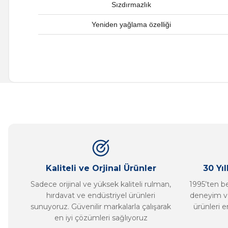
Sızdırmazlık
Yeniden yağlama özelliği
Bu ürünün fiyat bilgisi, resim, ürün açıklamalarında ve diğer ko
Görüş ve önerileriniz için teşekkür ederiz.
Ürün resmi kalitesiz, bozuk veya görüntülenemiyor.
Ürün açıklamasında eksik bilgiler bulunuyor.
Ürün bilgilerinde hatalar bulunuyor.
Ürün fiyatı diğer sitelerden daha pahalı.
Bu ürüne benzer farklı alternatifler olmalı.
Kaliteli ve Orjinal Ürünler
30 Yı
Sadece orijinal ve yüksek kaliteli rulman,
1995’ten ber
hırdavat ve endüstriyel ürünleri
deneyim ve
sunuyoruz. Güvenilir markalarla çalışarak
ürünleri e
en iyi çözümleri sağlıyoruz