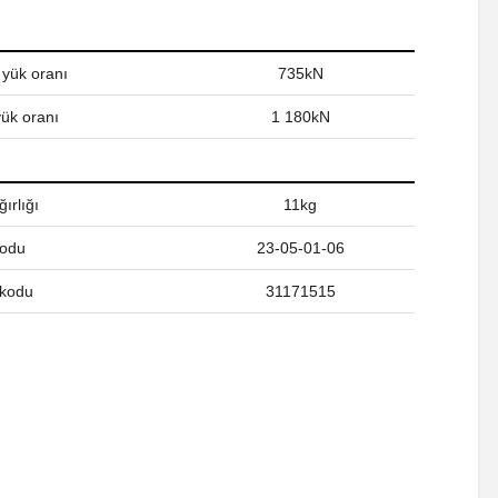
 yük oranı
735kN
yük oranı
1 180kN
ırlığı
11kg
kodu
23-05-01-06
kodu
31171515