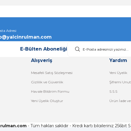
Gönder
sta Adresi
fo@yalcinrulman.com
E-Bülten Aboneliği
Alışveriş
Yardım
Mesafeli Satış Sözleşmesi
Yeni Üyelik
Gizlilik ve Güvenlik
Şifremi Unu
Havale Bildirim Formu
S.S.S
Yeni Üyelik Oluştur
Ürün İade ve
nrulman.com
- Tüm hakları saklıdır - Kredi kartı bilgileriniz 256bit