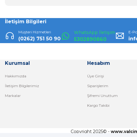
İletişim Bilgileri
Müşteri Hizmetleri
WhatsApp İletişim
E-Po
(0262) 751 50 90
in
5302890860
Kurumsal
Hesabım
Hakkımızda
Üye Girişi
İletişim Bilgilerimiz
Siparişlerim
Markalar
Şifremi Unuttum
Kargo Takibi
Copyright 2025© -
www.yalci