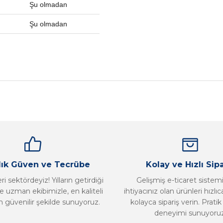
Şu olmadan
Şu olmadan
nularda yetersiz gördüğünüz noktaları öneri formunu kullanarak tarafımız
Bu ürüne ilk yorumu siz yapın!
Yorum Yaz
llık Güven ve Tecrübe
Kolay ve Hızlı Sipa
i sektördeyiz! Yılların getirdiği
Gelişmiş e-ticaret sistem
 uzman ekibimizle, en kaliteli
ihtiyacınız olan ürünleri hızlı
n güvenilir şekilde sunuyoruz.
kolayca sipariş verin. Pratik 
deneyimi sunuyoruz