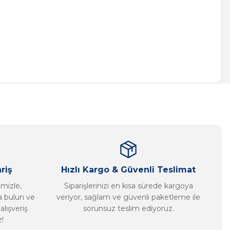
a iletebilirsiniz.
riş
Hızlı Kargo & Güvenli Teslimat
imizle,
Siparişlerinizi en kısa sürede kargoya
ca bulun ve
veriyor, sağlam ve güvenli paketleme ile
alışveriş
sorunsuz teslim ediyoruz.
!