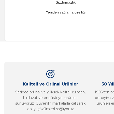
Sızdırmazlık
Yeniden yağlama özelliği
Bu ürünün fiyat bilgisi, resim, ürün açıklamalarında ve diğer ko
Görüş ve önerileriniz için teşekkür ederiz.
Ürün resmi kalitesiz, bozuk veya görüntülenemiyor.
Ürün açıklamasında eksik bilgiler bulunuyor.
Ürün bilgilerinde hatalar bulunuyor.
Ürün fiyatı diğer sitelerden daha pahalı.
Bu ürüne benzer farklı alternatifler olmalı.
Kaliteli ve Orjinal Ürünler
30 Yı
Sadece orijinal ve yüksek kaliteli rulman,
1995’ten ber
hırdavat ve endüstriyel ürünleri
deneyim ve
sunuyoruz. Güvenilir markalarla çalışarak
ürünleri e
en iyi çözümleri sağlıyoruz