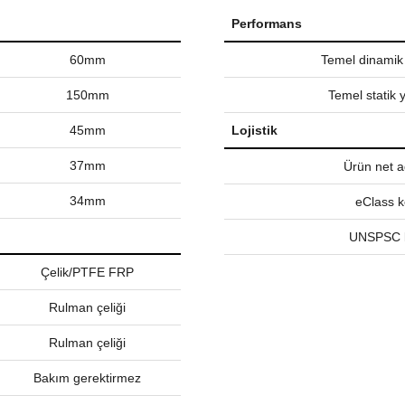
Performans
60mm
Temel dinamik
150mm
Temel statik 
45mm
Lojistik
37mm
Ürün net ağ
34mm
eClass 
UNSPSC 
Çelik/PTFE FRP
Rulman çeliği
Rulman çeliği
Bakım gerektirmez