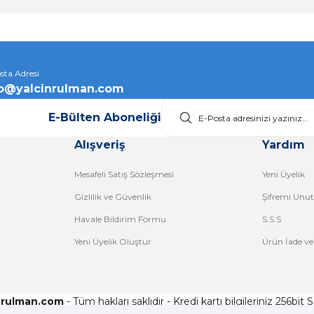
Gönder
sta Adresi
fo@yalcinrulman.com
E-Bülten Aboneliği
Alışveriş
Yardım
Mesafeli Satış Sözleşmesi
Yeni Üyelik
Gizlilik ve Güvenlik
Şifremi Unu
Havale Bildirim Formu
S.S.S
Yeni Üyelik Oluştur
Ürün İade ve
nrulman.com
- Tüm hakları saklıdır - Kredi kartı bilgileriniz 256bit