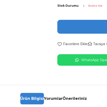
Stok Durumu
Stokta Yok
Tavsiye 
WhatsApp Sipar
Ürün Bilgisi
Yorumlar
Önerileriniz