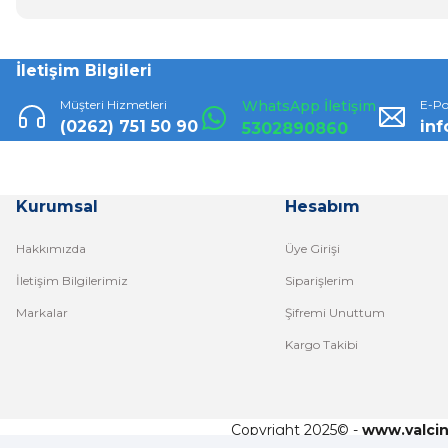
İletişim Bilgileri
Müşteri Hizmetleri
WhatsApp İletişim
E-Po
(0262) 751 50 90
in
5302890860
Kurumsal
Hesabım
Hakkımızda
Üye Girişi
İletişim Bilgilerimiz
Siparişlerim
Markalar
Şifremi Unuttum
Kargo Takibi
Copyright 2025© -
www.yalci