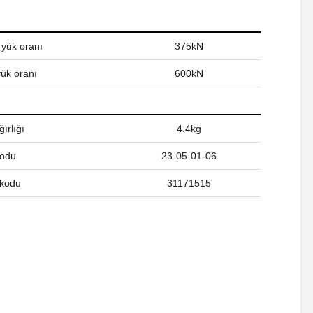
 yük oranı
375kN
yük oranı
600kN
ırlığı
4.4kg
kodu
23-05-01-06
kodu
31171515