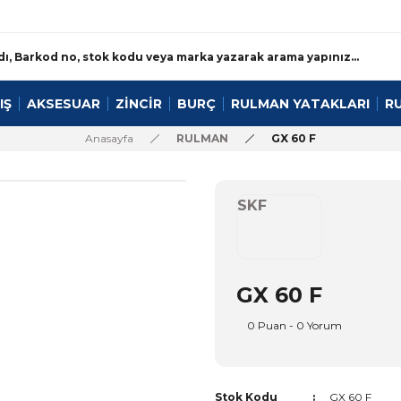
IŞ
AKSESUAR
ZİNCİR
BURÇ
RULMAN YATAKLARI
R
Anasayfa
RULMAN
GX 60 F
SKF
GX 60 F
0 Puan - 0 Yorum
Stok Kodu
GX 60 F