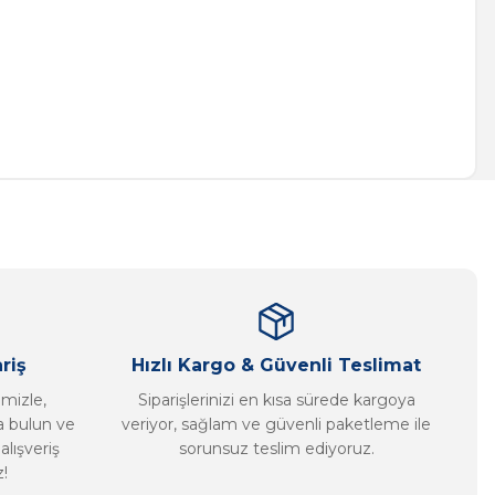
a iletebilirsiniz.
riş
Hızlı Kargo & Güvenli Teslimat
imizle,
Siparişlerinizi en kısa sürede kargoya
ca bulun ve
veriyor, sağlam ve güvenli paketleme ile
alışveriş
sorunsuz teslim ediyoruz.
!