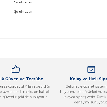
Şu olmadan
Şu olmadan
nularda yetersiz gördüğünüz noktaları öneri formunu kullanarak tarafımız
Bu ürüne ilk yorumu siz yapın!
Yorum Yaz
llık Güven ve Tecrübe
Kolay ve Hızlı Sipa
i sektördeyiz! Yılların getirdiği
Gelişmiş e-ticaret sistem
 uzman ekibimizle, en kaliteli
ihtiyacınız olan ürünleri hızlı
n güvenilir şekilde sunuyoruz.
kolayca sipariş verin. Pratik 
deneyimi sunuyoruz