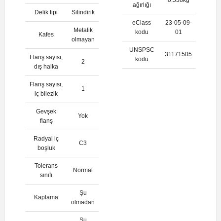
ağırlığı
Delik tipi
Silindirik
eClass
23-05-09-
Metalik
kodu
01
Kafes
olmayan
UNSPSC
31171505
Flanş sayısı,
kodu
2
dış halka
Flanş sayısı,
1
iç bilezik
Gevşek
Yok
flanş
Radyal iç
C3
boşluk
Tolerans
Normal
sınıfı
Şu
Kaplama
olmadan
Şu