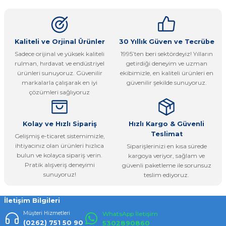
kullanarak tarafımıza iletebilirsiniz.
Görüş ve önerileriniz için teşekkür ederiz.
Ürün resmi kalitesiz, bozuk veya görüntülenemiyor.
Kaliteli ve Orjinal Ürünler
30 Yıllık Güven ve Tecrübe
Sadece orijinal ve yüksek kaliteli
1995’ten beri sektördeyiz! Yılların
Ürün açıklamasında eksik bilgiler bulunuyor.
rulman, hırdavat ve endüstriyel
getirdiği deneyim ve uzman
Ürün bilgilerinde hatalar bulunuyor.
ürünleri sunuyoruz. Güvenilir
ekibimizle, en kaliteli ürünleri en
markalarla çalışarak en iyi
güvenilir şekilde sunuyoruz.
Ürün fiyatı diğer sitelerden daha pahalı.
çözümleri sağlıyoruz
Bu ürüne benzer farklı alternatifler olmalı.
Kolay ve Hızlı Sipariş
Hızlı Kargo & Güvenli
Teslimat
Gelişmiş e-ticaret sistemimizle,
ihtiyacınız olan ürünleri hızlıca
Siparişlerinizi en kısa sürede
bulun ve kolayca sipariş verin.
kargoya veriyor, sağlam ve
Pratik alışveriş deneyimi
güvenli paketleme ile sorunsuz
Gönder
sunuyoruz!
teslim ediyoruz.
İletişim Bilgileri
Müşteri Hizmetleri
WhatsApp İletişim
(0262) 751 50 90
5302890860