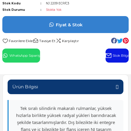
Stok Kodu
NJ 2209 ECP/C3
l Rulman
Stok Durumu
Stokta Yok
 Rulman
Fiyat & Stok
ulman
Tavsiye Et
Karşılaştır
n
WhatsApp Sipariş
Stok Bilgi
ı
ralı Rulman
Ürün Bilgisi
ik Makaralı Rulman
Tek sıralı silindirik makaralı rulmanlar, yüksek
hızlarla birlikte yüksek radyal yükleri barındıracak
şekilde tasarlanmışlardır. Dış bilezikte iki entegre
flanş ve iç bilezikte bir flanş içeren NJ tasarım