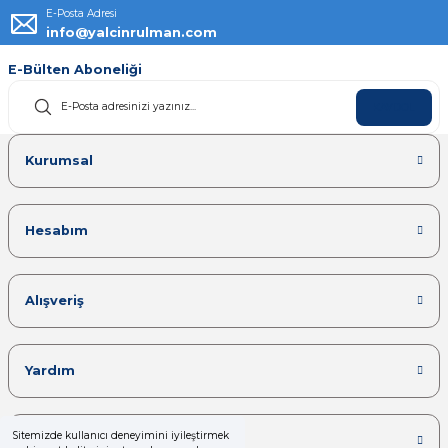
E-Posta Adresi
info@yalcinrulman.com
E-Bülten Aboneliği
KAYDOL
Kurumsal
Hesabım
Alışveriş
Yardım
Sitemizde kullanıcı deneyimini iyileştirmek
Kategoriler