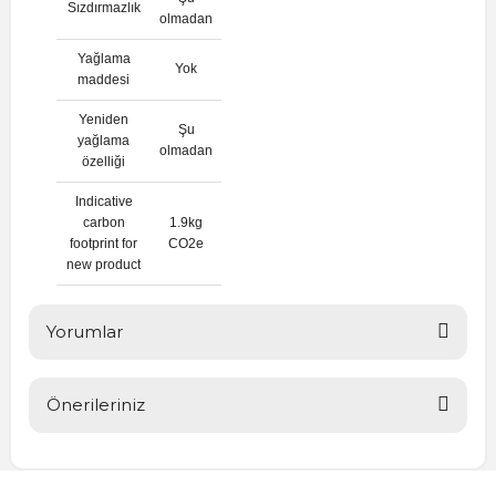
Sızdırmazlık
olmadan
Yağlama
Yok
maddesi
Yeniden
Şu
yağlama
olmadan
özelliği
Indicative
carbon
1.9kg
footprint for
CO2e
new product
Yorumlar
Önerileriniz
Bu ürüne ilk yorumu siz yapın!
Bu ürünün fiyat bilgisi, resim, ürün açıklamalarında ve diğer
konularda yetersiz gördüğünüz noktaları öneri formunu
Yorum Yaz