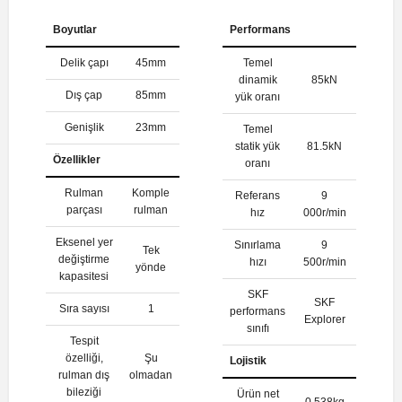
Boyutlar
Performans
Delik çapı
45mm
Temel
dinamik
85kN
Dış çap
85mm
yük oranı
Genişlik
23mm
Temel
statik yük
81.5kN
Özellikler
oranı
Rulman
Komple
Referans
9
parçası
rulman
hız
000r/min
Eksenel yer
Sınırlama
9
Tek
değiştirme
hızı
500r/min
yönde
kapasitesi
SKF
SKF
Sıra sayısı
1
performans
Explorer
sınıfı
Tespit
özelliği,
Şu
Lojistik
rulman dış
olmadan
bileziği
Ürün net
0.538kg