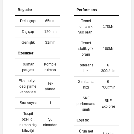
Boyutlar
Performans
Delik çapı
65mm
Temel
dinamik
170kN
Dış çap
120mm
yük oranı
Genişlik
31mm
Temel
statik yük
180kN
Özellikler
oranı
Rulman
Komple
Referans
6
parçası
rulman
hız
300r/min
Eksenel yer
Sınırlama
6
Tek
değiştirme
hızı
700r/min
yönde
kapasitesi
SKF
SKF
Sıra sayısı
1
performans
Explorer
sınıfı
Tespit
özelliği,
Şu
Lojistik
rulman dış
olmadan
bileziği
Ürün net
1.44kg