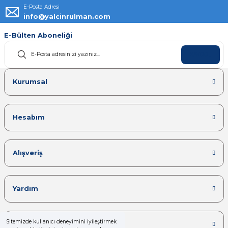
E-Posta Adresi
info@yalcinrulman.com
E-Bülten Aboneliği
KAYDOL
Kurumsal
Hesabım
Alışveriş
Yardım
Sitemizde kullanıcı deneyimini iyileştirmek
Kategoriler