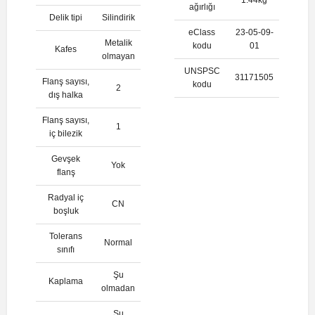
ağırlığı
Delik tipi
Silindirik
eClass
23-05-09-
Metalik
kodu
01
Kafes
olmayan
UNSPSC
31171505
Flanş sayısı,
kodu
2
dış halka
Flanş sayısı,
1
iç bilezik
Gevşek
Yok
flanş
Radyal iç
CN
boşluk
Tolerans
Normal
sınıfı
Şu
Kaplama
olmadan
Şu