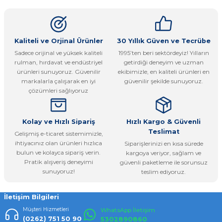
kullanarak tarafımıza iletebilirsiniz.
Görüş ve önerileriniz için teşekkür ederiz.
Ürün resmi kalitesiz, bozuk veya görüntülenemiyor.
Kaliteli ve Orjinal Ürünler
30 Yıllık Güven ve Tecrübe
Sadece orijinal ve yüksek kaliteli
1995’ten beri sektördeyiz! Yılların
Ürün açıklamasında eksik bilgiler bulunuyor.
rulman, hırdavat ve endüstriyel
getirdiği deneyim ve uzman
Ürün bilgilerinde hatalar bulunuyor.
ürünleri sunuyoruz. Güvenilir
ekibimizle, en kaliteli ürünleri en
markalarla çalışarak en iyi
güvenilir şekilde sunuyoruz.
Ürün fiyatı diğer sitelerden daha pahalı.
çözümleri sağlıyoruz
Bu ürüne benzer farklı alternatifler olmalı.
Kolay ve Hızlı Sipariş
Hızlı Kargo & Güvenli
Teslimat
Gelişmiş e-ticaret sistemimizle,
ihtiyacınız olan ürünleri hızlıca
Siparişlerinizi en kısa sürede
bulun ve kolayca sipariş verin.
kargoya veriyor, sağlam ve
Pratik alışveriş deneyimi
güvenli paketleme ile sorunsuz
Gönder
sunuyoruz!
teslim ediyoruz.
İletişim Bilgileri
Müşteri Hizmetleri
WhatsApp İletişim
(0262) 751 50 90
5302890860