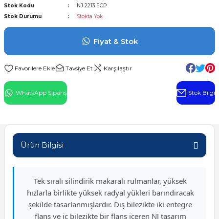
Stok Kodu
NJ 2213 ECP
l Rulman
Stok Durumu
Stokta Yok
 Rulman
Fiyat & Stok
ulman
Tavsiye Et
Karşılaştır
n
WhatsApp Sipariş
Stok Bilgi
ı
ralı Rulman
Ürün Bilgisi
ik Makaralı Rulman
Tek sıralı silindirik makaralı rulmanlar, yüksek
hızlarla birlikte yüksek radyal yükleri barındıracak
şekilde tasarlanmışlardır. Dış bilezikte iki entegre
flanş ve iç bilezikte bir flanş içeren NJ tasarım