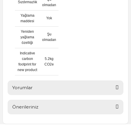
Sızdırmazlık
olmadan
Yağlama
Yok
maddesi
Yeniden
Şu
yağlama
olmadan
özelliği
Indicative
carbon
5.2kg
footprint for
CO2e
new product
Yorumlar
Önerileriniz
Bu ürüne ilk yorumu siz yapın!
Bu ürünün fiyat bilgisi, resim, ürün açıklamalarında ve diğer
konularda yetersiz gördüğünüz noktaları öneri formunu
Yorum Yaz