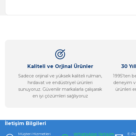
Bu ürünün fiyat bilgisi, resim, ürün açıklamalarında ve diğer ko
Görüş ve önerileriniz için teşekkür ederiz.
Ürün resmi kalitesiz, bozuk veya görüntülenemiyor.
Ürün açıklamasında eksik bilgiler bulunuyor.
Ürün bilgilerinde hatalar bulunuyor.
Ürün fiyatı diğer sitelerden daha pahalı.
Bu ürüne benzer farklı alternatifler olmalı.
Kaliteli ve Orjinal Ürünler
30 Yı
Sadece orijinal ve yüksek kaliteli rulman,
1995’ten ber
hırdavat ve endüstriyel ürünleri
deneyim ve
sunuyoruz. Güvenilir markalarla çalışarak
ürünleri e
en iyi çözümleri sağlıyoruz
İletişim Bilgileri
Müşteri Hizmetleri
WhatsApp İletişim
E-Po