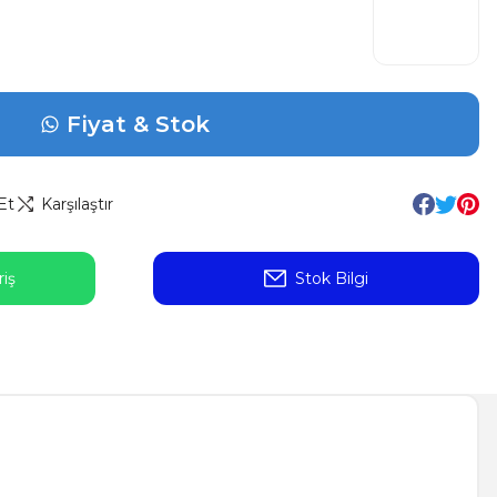
Fiyat & Stok
Et
Karşılaştır
iş
Stok Bilgi