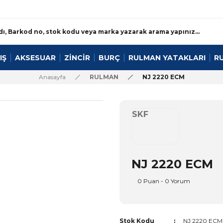
IŞ
AKSESUAR
ZİNCİR
BURÇ
RULMAN YATAKLARI
R
Anasayfa
RULMAN
NJ 2220 ECM
SKF
NJ 2220 ECM
0 Puan - 0 Yorum
Stok Kodu
NJ 2220 ECM