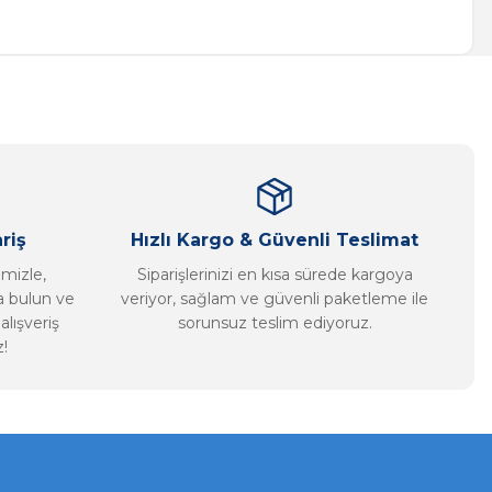
a iletebilirsiniz.
riş
Hızlı Kargo & Güvenli Teslimat
imizle,
Siparişlerinizi en kısa sürede kargoya
ca bulun ve
veriyor, sağlam ve güvenli paketleme ile
alışveriş
sorunsuz teslim ediyoruz.
!