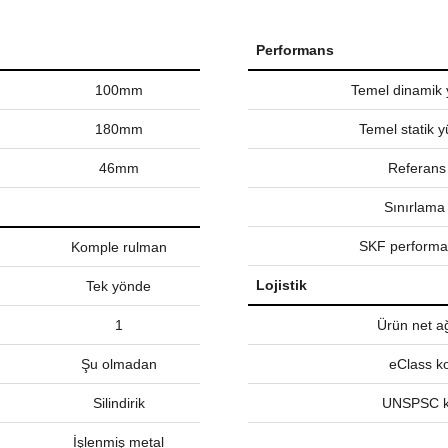
Performans
100mm
Temel dinamik 
180mm
Temel statik y
46mm
Referans
Sınırlama 
SKF performan
Komple rulman
Lojistik
Tek yönde
1
Ürün net ağ
Şu olmadan
eClass k
Silindirik
UNSPSC 
İşlenmiş metal