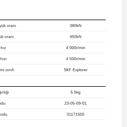
yük oranı
380kN
ük oranı
450kN
 hız
4 000r/min
hızı
4 500r/min
s sınıfı
SKF Explorer
ırlığı
5.5kg
odu
23-05-09-01
kodu
31171505