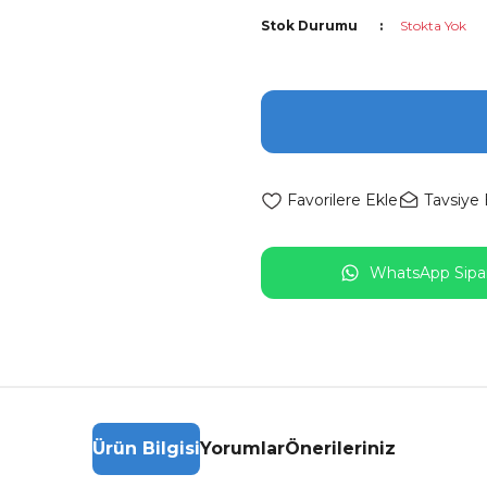
Stok Durumu
Stokta Yok
Tavsiye 
WhatsApp Sipar
Ürün Bilgisi
Yorumlar
Önerileriniz