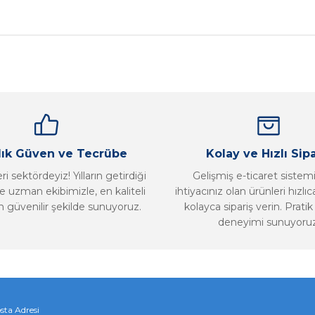
nularda yetersiz gördüğünüz noktaları öneri formunu kullanarak tarafımız
Bu ürüne ilk yorumu siz yapın!
Yorum Yaz
llık Güven ve Tecrübe
Kolay ve Hızlı Sipa
i sektördeyiz! Yılların getirdiği
Gelişmiş e-ticaret sistem
 uzman ekibimizle, en kaliteli
ihtiyacınız olan ürünleri hızlı
n güvenilir şekilde sunuyoruz.
kolayca sipariş verin. Pratik 
deneyimi sunuyoruz
Gönder
sta Adresi