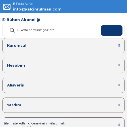
E-Posta Adresi
info@yalcinrulman.com
E-Bülten Aboneliği
KAYDOL
Kurumsal
Hesabım
Alışveriş
Yardım
Sitemizde kullanıcı deneyimini iyileştirmek
Kategoriler