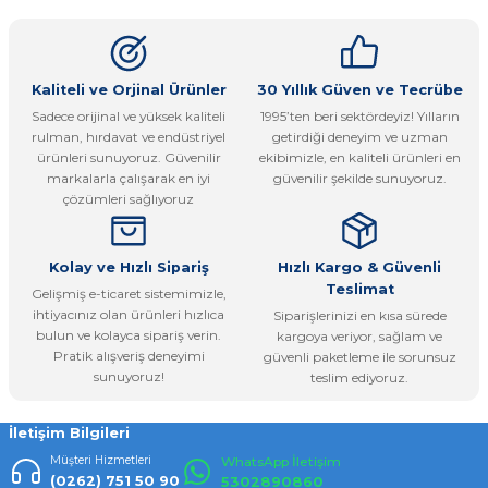
kullanarak tarafımıza iletebilirsiniz.
Görüş ve önerileriniz için teşekkür ederiz.
Ürün resmi kalitesiz, bozuk veya görüntülenemiyor.
Kaliteli ve Orjinal Ürünler
30 Yıllık Güven ve Tecrübe
Sadece orijinal ve yüksek kaliteli
1995’ten beri sektördeyiz! Yılların
Ürün açıklamasında eksik bilgiler bulunuyor.
rulman, hırdavat ve endüstriyel
getirdiği deneyim ve uzman
Ürün bilgilerinde hatalar bulunuyor.
ürünleri sunuyoruz. Güvenilir
ekibimizle, en kaliteli ürünleri en
markalarla çalışarak en iyi
güvenilir şekilde sunuyoruz.
Ürün fiyatı diğer sitelerden daha pahalı.
çözümleri sağlıyoruz
Bu ürüne benzer farklı alternatifler olmalı.
Kolay ve Hızlı Sipariş
Hızlı Kargo & Güvenli
Teslimat
Gelişmiş e-ticaret sistemimizle,
ihtiyacınız olan ürünleri hızlıca
Siparişlerinizi en kısa sürede
bulun ve kolayca sipariş verin.
kargoya veriyor, sağlam ve
Pratik alışveriş deneyimi
güvenli paketleme ile sorunsuz
Gönder
sunuyoruz!
teslim ediyoruz.
İletişim Bilgileri
Müşteri Hizmetleri
WhatsApp İletişim
(0262) 751 50 90
5302890860