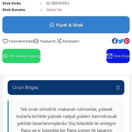
Stok Kodu
NJ 2305 ECP/C4
l Rulman
Stok Durumu
Stokta Yok
 Rulman
Fiyat & Stok
ulman
Tavsiye Et
Karşılaştır
n
WhatsApp Sipariş
Stok Bilgi
ı
ralı Rulman
Ürün Bilgisi
ik Makaralı Rulman
Tek sıralı silindirik makaralı rulmanlar, yüksek
hızlarla birlikte yüksek radyal yükleri barındıracak
şekilde tasarlanmışlardır. Dış bilezikte iki entegre
flanş ve iç bilezikte bir flanş içeren NJ tasarım