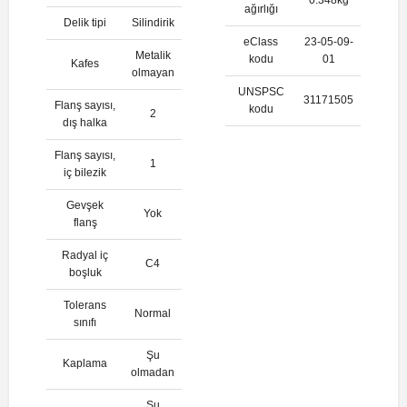
ağırlığı
Delik tipi
Silindirik
eClass
23-05-09-
Metalik
kodu
01
Kafes
olmayan
UNSPSC
31171505
Flanş sayısı,
kodu
2
dış halka
Flanş sayısı,
1
iç bilezik
Gevşek
Yok
flanş
Radyal iç
C4
boşluk
Tolerans
Normal
sınıfı
Şu
Kaplama
olmadan
Şu