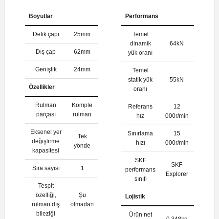
Boyutlar
Performans
Delik çapı
25mm
Temel
dinamik
64kN
Dış çap
62mm
yük oranı
Genişlik
24mm
Temel
statik yük
55kN
Özellikler
oranı
Rulman
Komple
Referans
12
parçası
rulman
hız
000r/min
Eksenel yer
Sınırlama
15
Tek
değiştirme
hızı
000r/min
yönde
kapasitesi
SKF
SKF
Sıra sayısı
1
performans
Explorer
sınıfı
Tespit
özelliği,
Şu
Lojistik
rulman dış
olmadan
bileziği
Ürün net
0.348kg