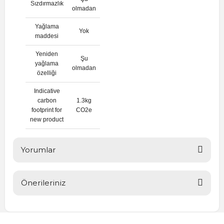
Sızdırmazlık
olmadan
Yağlama
Yok
maddesi
Yeniden
Şu
yağlama
olmadan
özelliği
Indicative
carbon
1.3kg
footprint for
CO2e
new product
Yorumlar
Önerileriniz
Bu ürüne ilk yorumu siz yapın!
Bu ürünün fiyat bilgisi, resim, ürün açıklamalarında ve diğer
konularda yetersiz gördüğünüz noktaları öneri formunu
Yorum Yaz