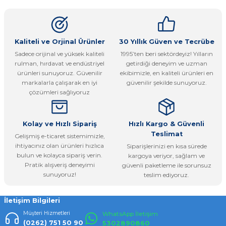
kullanarak tarafımıza iletebilirsiniz.
Görüş ve önerileriniz için teşekkür ederiz.
Ürün resmi kalitesiz, bozuk veya görüntülenemiyor.
Kaliteli ve Orjinal Ürünler
30 Yıllık Güven ve Tecrübe
Sadece orijinal ve yüksek kaliteli
1995’ten beri sektördeyiz! Yılların
Ürün açıklamasında eksik bilgiler bulunuyor.
rulman, hırdavat ve endüstriyel
getirdiği deneyim ve uzman
Ürün bilgilerinde hatalar bulunuyor.
ürünleri sunuyoruz. Güvenilir
ekibimizle, en kaliteli ürünleri en
markalarla çalışarak en iyi
güvenilir şekilde sunuyoruz.
Ürün fiyatı diğer sitelerden daha pahalı.
çözümleri sağlıyoruz
Bu ürüne benzer farklı alternatifler olmalı.
Kolay ve Hızlı Sipariş
Hızlı Kargo & Güvenli
Teslimat
Gelişmiş e-ticaret sistemimizle,
ihtiyacınız olan ürünleri hızlıca
Siparişlerinizi en kısa sürede
bulun ve kolayca sipariş verin.
kargoya veriyor, sağlam ve
Pratik alışveriş deneyimi
güvenli paketleme ile sorunsuz
Gönder
sunuyoruz!
teslim ediyoruz.
İletişim Bilgileri
Müşteri Hizmetleri
WhatsApp İletişim
(0262) 751 50 90
5302890860