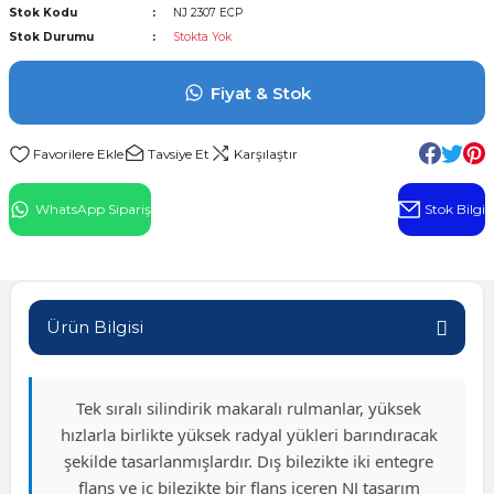
Stok Kodu
NJ 2307 ECP
l Rulman
Stok Durumu
Stokta Yok
 Rulman
Fiyat & Stok
ulman
Tavsiye Et
Karşılaştır
n
WhatsApp Sipariş
Stok Bilgi
ı
ralı Rulman
Ürün Bilgisi
ik Makaralı Rulman
Tek sıralı silindirik makaralı rulmanlar, yüksek
hızlarla birlikte yüksek radyal yükleri barındıracak
şekilde tasarlanmışlardır. Dış bilezikte iki entegre
flanş ve iç bilezikte bir flanş içeren NJ tasarım