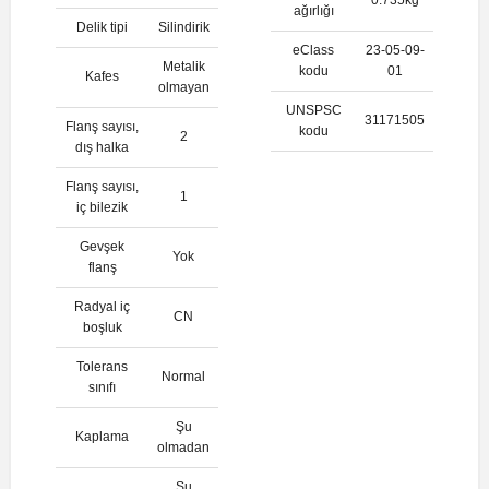
ağırlığı
Delik tipi
Silindirik
eClass
23-05-09-
Metalik
kodu
01
Kafes
olmayan
UNSPSC
31171505
Flanş sayısı,
kodu
2
dış halka
Flanş sayısı,
1
iç bilezik
Gevşek
Yok
flanş
Radyal iç
CN
boşluk
Tolerans
Normal
sınıfı
Şu
Kaplama
olmadan
Şu