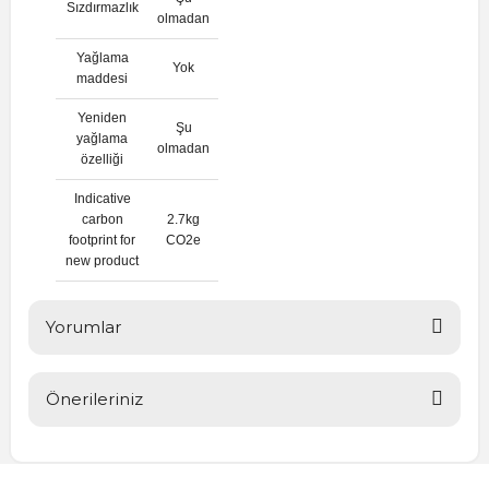
Sızdırmazlık
olmadan
Yağlama
Yok
maddesi
Yeniden
Şu
yağlama
olmadan
özelliği
Indicative
carbon
2.7kg
footprint for
CO2e
new product
Yorumlar
Önerileriniz
Bu ürüne ilk yorumu siz yapın!
Bu ürünün fiyat bilgisi, resim, ürün açıklamalarında ve diğer
konularda yetersiz gördüğünüz noktaları öneri formunu
Yorum Yaz