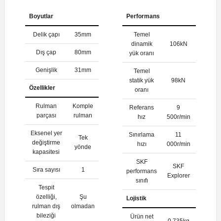
Boyutlar
Performans
Delik çapı
35mm
Temel
dinamik
106kN
Dış çap
80mm
yük oranı
Genişlik
31mm
Temel
statik yük
98kN
Özellikler
oranı
Rulman
Komple
Referans
9
parçası
rulman
hız
500r/min
Eksenel yer
Sınırlama
11
Tek
değiştirme
hızı
000r/min
yönde
kapasitesi
SKF
SKF
Sıra sayısı
1
performans
Explorer
sınıfı
Tespit
özelliği,
Şu
Lojistik
rulman dış
olmadan
bileziği
Ürün net
0.735kg