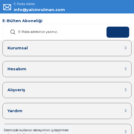
E-Posta Adresi
info@yalcinrulman.com
E-Bülten Aboneliği
KAYDOL
Kurumsal
Hesabım
Alışveriş
Yardım
Sitemizde kullanıcı deneyimini iyileştirmek
Kategoriler