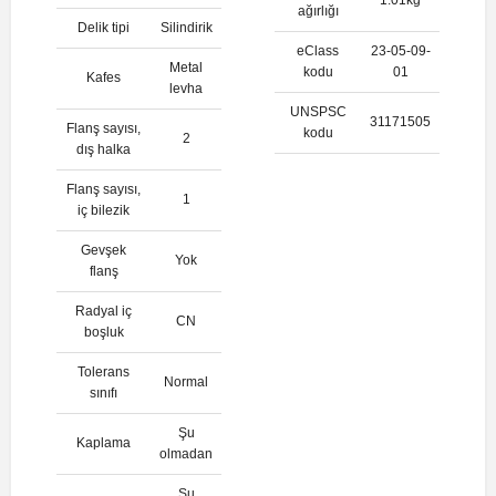
ağırlığı
Delik tipi
Silindirik
eClass
23-05-09-
Metal
kodu
01
Kafes
levha
UNSPSC
31171505
Flanş sayısı,
kodu
2
dış halka
Flanş sayısı,
1
iç bilezik
Gevşek
Yok
flanş
Radyal iç
CN
boşluk
Tolerans
Normal
sınıfı
Şu
Kaplama
olmadan
Şu