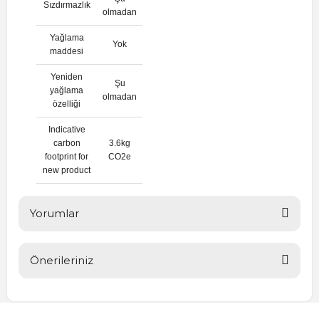
Sızdırmazlık
olmadan
Yağlama
Yok
maddesi
Yeniden
Şu
yağlama
olmadan
özelliği
Indicative
carbon
3.6kg
footprint for
CO2e
new product
Yorumlar
Önerileriniz
Bu ürüne ilk yorumu siz yapın!
Bu ürünün fiyat bilgisi, resim, ürün açıklamalarında ve diğer
konularda yetersiz gördüğünüz noktaları öneri formunu
Yorum Yaz