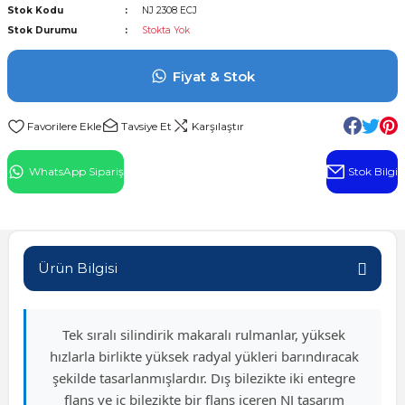
Stok Kodu
NJ 2308 ECJ
l Rulman
Stok Durumu
Stokta Yok
 Rulman
Fiyat & Stok
ulman
Tavsiye Et
Karşılaştır
n
WhatsApp Sipariş
Stok Bilgi
ı
ralı Rulman
Ürün Bilgisi
ik Makaralı Rulman
Tek sıralı silindirik makaralı rulmanlar, yüksek
hızlarla birlikte yüksek radyal yükleri barındıracak
şekilde tasarlanmışlardır. Dış bilezikte iki entegre
flanş ve iç bilezikte bir flanş içeren NJ tasarım