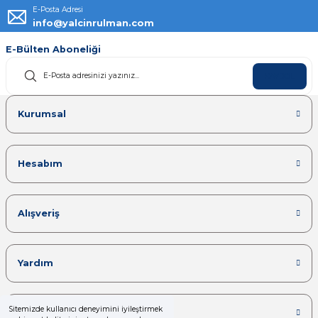
E-Posta Adresi
info@yalcinrulman.com
E-Bülten Aboneliği
KAYDOL
Kurumsal
Hesabım
Alışveriş
Yardım
Sitemizde kullanıcı deneyimini iyileştirmek
Kategoriler