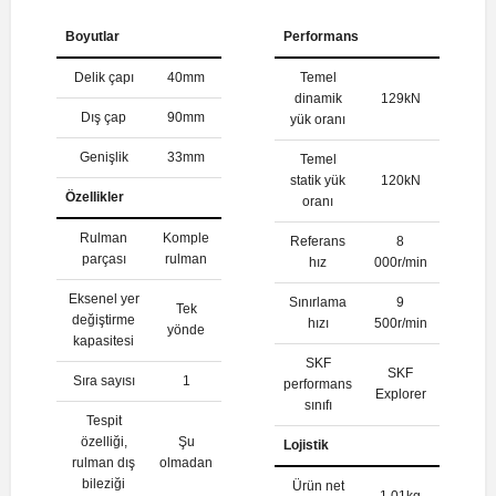
Boyutlar
Performans
Delik çapı
40mm
Temel
dinamik
129kN
Dış çap
90mm
yük oranı
Genişlik
33mm
Temel
statik yük
120kN
Özellikler
oranı
Rulman
Komple
Referans
8
parçası
rulman
hız
000r/min
Eksenel yer
Sınırlama
9
Tek
değiştirme
hızı
500r/min
yönde
kapasitesi
SKF
SKF
Sıra sayısı
1
performans
Explorer
sınıfı
Tespit
özelliği,
Şu
Lojistik
rulman dış
olmadan
bileziği
Ürün net
1.01kg