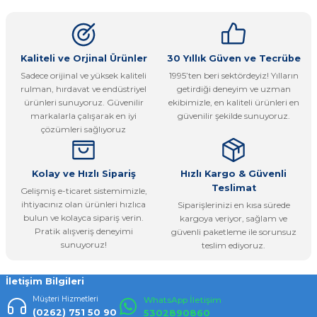
kullanarak tarafımıza iletebilirsiniz.
Görüş ve önerileriniz için teşekkür ederiz.
Ürün resmi kalitesiz, bozuk veya görüntülenemiyor.
Kaliteli ve Orjinal Ürünler
30 Yıllık Güven ve Tecrübe
Sadece orijinal ve yüksek kaliteli
1995’ten beri sektördeyiz! Yılların
Ürün açıklamasında eksik bilgiler bulunuyor.
rulman, hırdavat ve endüstriyel
getirdiği deneyim ve uzman
Ürün bilgilerinde hatalar bulunuyor.
ürünleri sunuyoruz. Güvenilir
ekibimizle, en kaliteli ürünleri en
markalarla çalışarak en iyi
güvenilir şekilde sunuyoruz.
Ürün fiyatı diğer sitelerden daha pahalı.
çözümleri sağlıyoruz
Bu ürüne benzer farklı alternatifler olmalı.
Kolay ve Hızlı Sipariş
Hızlı Kargo & Güvenli
Teslimat
Gelişmiş e-ticaret sistemimizle,
ihtiyacınız olan ürünleri hızlıca
Siparişlerinizi en kısa sürede
bulun ve kolayca sipariş verin.
kargoya veriyor, sağlam ve
Pratik alışveriş deneyimi
güvenli paketleme ile sorunsuz
Gönder
sunuyoruz!
teslim ediyoruz.
İletişim Bilgileri
Müşteri Hizmetleri
WhatsApp İletişim
(0262) 751 50 90
5302890860