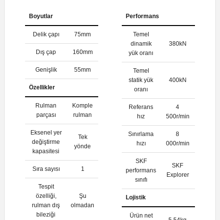
Boyutlar
Performans
Delik çapı
75mm
Temel
dinamik
380kN
Dış çap
160mm
yük oranı
Genişlik
55mm
Temel
statik yük
400kN
Özellikler
oranı
Rulman
Komple
Referans
4
parçası
rulman
hız
500r/min
Eksenel yer
Sınırlama
8
Tek
değiştirme
hızı
000r/min
yönde
kapasitesi
SKF
SKF
Sıra sayısı
1
performans
Explorer
sınıfı
Tespit
özelliği,
Şu
Lojistik
rulman dış
olmadan
bileziği
Ürün net
5.54kg