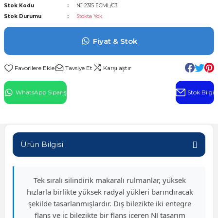
Stok Kodu
NJ 2315 ECML/C3
l Rulman
Stok Durumu
Stokta Yok
 Rulman
Fiyat & Stok
ulman
Tavsiye Et
Karşılaştır
n
WhatsApp Sipariş
Stok Bilgi
ı
ralı Rulman
Ürün Bilgisi
ik Makaralı Rulman
Tek sıralı silindirik makaralı rulmanlar, yüksek
hızlarla birlikte yüksek radyal yükleri barındıracak
şekilde tasarlanmışlardır. Dış bilezikte iki entegre
flanş ve iç bilezikte bir flanş içeren NJ tasarım