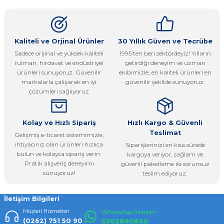
kullanarak tarafımıza iletebilirsiniz.
Görüş ve önerileriniz için teşekkür ederiz.
Ürün resmi kalitesiz, bozuk veya görüntülenemiyor.
Kaliteli ve Orjinal Ürünler
30 Yıllık Güven ve Tecrübe
Sadece orijinal ve yüksek kaliteli
1995’ten beri sektördeyiz! Yılların
Ürün açıklamasında eksik bilgiler bulunuyor.
rulman, hırdavat ve endüstriyel
getirdiği deneyim ve uzman
Ürün bilgilerinde hatalar bulunuyor.
ürünleri sunuyoruz. Güvenilir
ekibimizle, en kaliteli ürünleri en
markalarla çalışarak en iyi
güvenilir şekilde sunuyoruz.
Ürün fiyatı diğer sitelerden daha pahalı.
çözümleri sağlıyoruz
Bu ürüne benzer farklı alternatifler olmalı.
Kolay ve Hızlı Sipariş
Hızlı Kargo & Güvenli
Teslimat
Gelişmiş e-ticaret sistemimizle,
ihtiyacınız olan ürünleri hızlıca
Siparişlerinizi en kısa sürede
bulun ve kolayca sipariş verin.
kargoya veriyor, sağlam ve
Pratik alışveriş deneyimi
güvenli paketleme ile sorunsuz
Gönder
sunuyoruz!
teslim ediyoruz.
İletişim Bilgileri
Müşteri Hizmetleri
WhatsApp İletişim
(0262) 751 50 90
5302890860