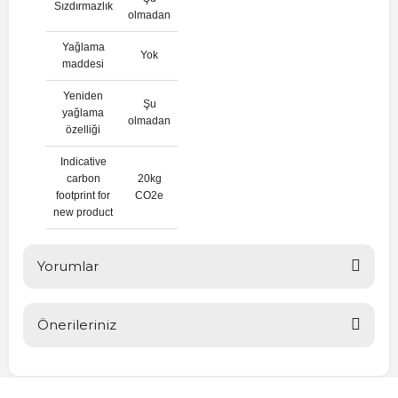
Sızdırmazlık
olmadan
Yağlama
Yok
maddesi
Yeniden
Şu
yağlama
olmadan
özelliği
Indicative
carbon
20kg
footprint for
CO2e
new product
Yorumlar
Önerileriniz
Bu ürüne ilk yorumu siz yapın!
Bu ürünün fiyat bilgisi, resim, ürün açıklamalarında ve diğer
konularda yetersiz gördüğünüz noktaları öneri formunu
Yorum Yaz