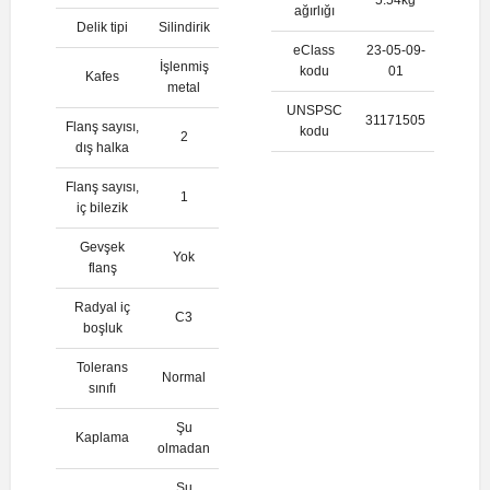
ağırlığı
Delik tipi
Silindirik
eClass
23-05-09-
İşlenmiş
kodu
01
Kafes
metal
UNSPSC
31171505
Flanş sayısı,
kodu
2
dış halka
Flanş sayısı,
1
iç bilezik
Gevşek
Yok
flanş
Radyal iç
C3
boşluk
Tolerans
Normal
sınıfı
Şu
Kaplama
olmadan
Şu