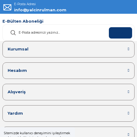
E-Posta Adresi
info@yalcinrulman.com
E-Bülten Aboneliği
KAYDOL
Kurumsal
Hesabım
Alışveriş
Yardım
Sitemizde kullanıcı deneyimini iyileştirmek
Kategoriler