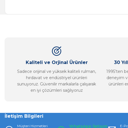
Bu ürünün fiyat bilgisi, resim, ürün açıklamalarında ve diğer ko
Görüş ve önerileriniz için teşekkür ederiz.
Ürün resmi kalitesiz, bozuk veya görüntülenemiyor.
Ürün açıklamasında eksik bilgiler bulunuyor.
Ürün bilgilerinde hatalar bulunuyor.
Ürün fiyatı diğer sitelerden daha pahalı.
Bu ürüne benzer farklı alternatifler olmalı.
Kaliteli ve Orjinal Ürünler
30 Yı
Sadece orijinal ve yüksek kaliteli rulman,
1995’ten ber
hırdavat ve endüstriyel ürünleri
deneyim ve
sunuyoruz. Güvenilir markalarla çalışarak
ürünleri e
en iyi çözümleri sağlıyoruz
İletişim Bilgileri
Müşteri Hizmetleri
WhatsApp İletişim
E-Po