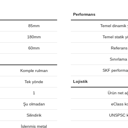
Performans
85mm
Temel dinamik 
180mm
Temel statik y
60mm
Referans
Sınırlama 
SKF performan
Komple rulman
Lojistik
Tek yönde
1
Ürün net ağ
Şu olmadan
eClass k
Silindirik
UNSPSC 
İşlenmiş metal