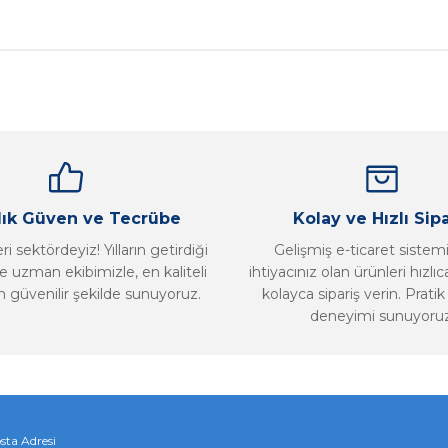
nularda yetersiz gördüğünüz noktaları öneri formunu kullanarak tarafımız
Bu ürüne ilk yorumu siz yapın!
Yorum Yaz
llık Güven ve Tecrübe
Kolay ve Hızlı Sipa
i sektördeyiz! Yılların getirdiği
Gelişmiş e-ticaret sistem
 uzman ekibimizle, en kaliteli
ihtiyacınız olan ürünleri hızlı
n güvenilir şekilde sunuyoruz.
kolayca sipariş verin. Pratik 
deneyimi sunuyoruz
Gönder
sta Adresi