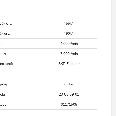
yük oranı
455kN
ük oranı
490kN
 hız
4 000r/min
hızı
7 000r/min
s sınıfı
SKF Explorer
ırlığı
7.61kg
odu
23-05-09-01
kodu
31171505