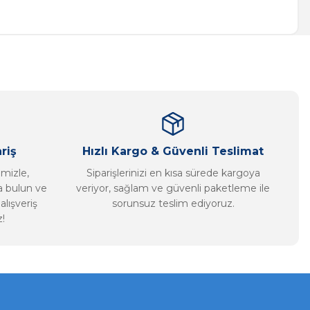
a iletebilirsiniz.
riş
Hızlı Kargo & Güvenli Teslimat
imizle,
Siparişlerinizi en kısa sürede kargoya
ca bulun ve
veriyor, sağlam ve güvenli paketleme ile
alışveriş
sorunsuz teslim ediyoruz.
!