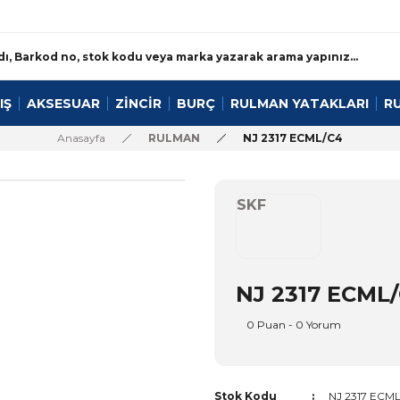
IŞ
AKSESUAR
ZİNCİR
BURÇ
RULMAN YATAKLARI
R
Anasayfa
RULMAN
NJ 2317 ECML/C4
SKF
NJ 2317 ECML
0 Puan - 0 Yorum
Stok Kodu
NJ 2317 ECM