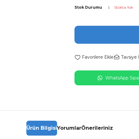
Stok Durumu
Stokta Yok
Tavsiye 
WhatsApp Sipar
Ürün Bilgisi
Yorumlar
Önerileriniz