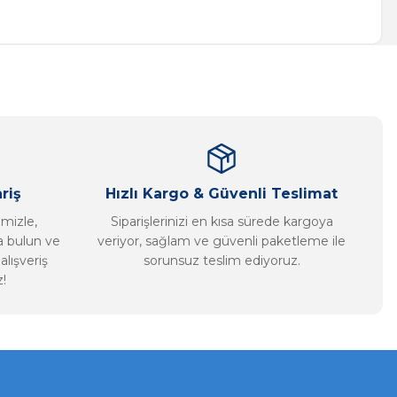
a iletebilirsiniz.
riş
Hızlı Kargo & Güvenli Teslimat
imizle,
Siparişlerinizi en kısa sürede kargoya
ca bulun ve
veriyor, sağlam ve güvenli paketleme ile
alışveriş
sorunsuz teslim ediyoruz.
!