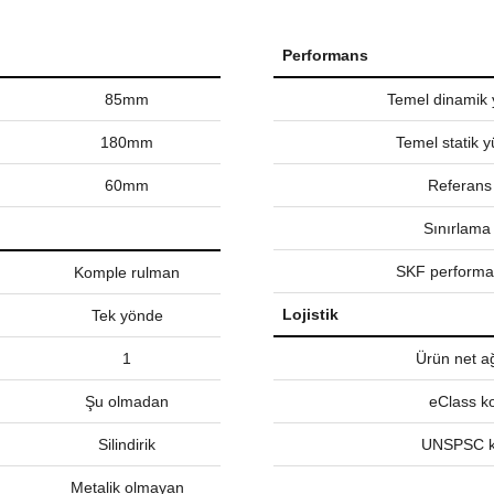
Performans
85mm
Temel dinamik 
180mm
Temel statik y
60mm
Referans
Sınırlama 
SKF performan
Komple rulman
Lojistik
Tek yönde
1
Ürün net ağ
Şu olmadan
eClass k
Silindirik
UNSPSC 
Metalik olmayan