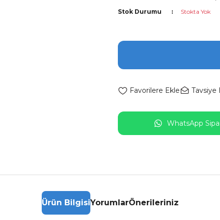
Stok Durumu
Stokta Yok
Tavsiye 
WhatsApp Sipar
Ürün Bilgisi
Yorumlar
Önerileriniz