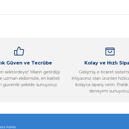
nularda yetersiz gördüğünüz noktaları öneri formunu kullanarak tarafımız
Bu ürüne ilk yorumu siz yapın!
Yorum Yaz
llık Güven ve Tecrübe
Kolay ve Hızlı Sipa
i sektördeyiz! Yılların getirdiği
Gelişmiş e-ticaret sistem
 uzman ekibimizle, en kaliteli
ihtiyacınız olan ürünleri hızlı
n güvenilir şekilde sunuyoruz.
kolayca sipariş verin. Pratik 
deneyimi sunuyoruz
Gönder
sta Adresi