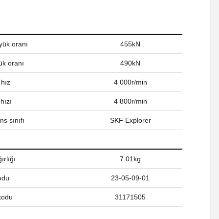
yük oranı
455kN
ük oranı
490kN
 hız
4 000r/min
hızı
4 800r/min
s sınıfı
SKF Explorer
ırlığı
7.01kg
odu
23-05-09-01
kodu
31171505