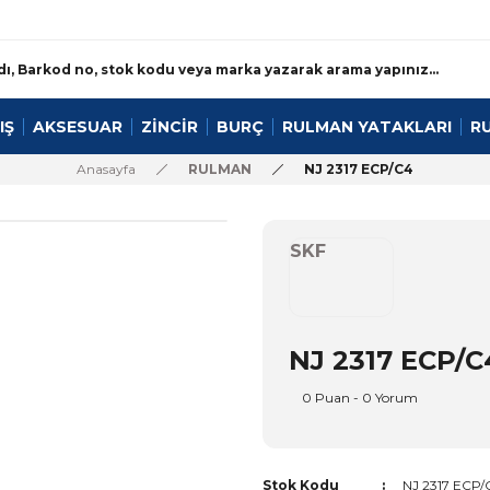
IŞ
AKSESUAR
ZİNCİR
BURÇ
RULMAN YATAKLARI
R
Anasayfa
RULMAN
NJ 2317 ECP/C4
SKF
NJ 2317 ECP/C
0 Puan - 0 Yorum
Stok Kodu
NJ 2317 ECP/