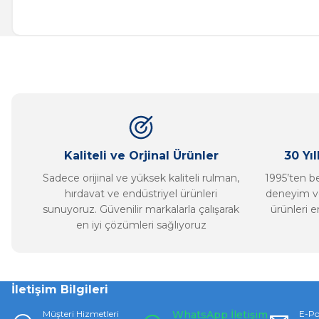
Bu ürünün fiyat bilgisi, resim, ürün açıklamalarında ve diğer ko
Görüş ve önerileriniz için teşekkür ederiz.
Ürün resmi kalitesiz, bozuk veya görüntülenemiyor.
Ürün açıklamasında eksik bilgiler bulunuyor.
Ürün bilgilerinde hatalar bulunuyor.
Ürün fiyatı diğer sitelerden daha pahalı.
Bu ürüne benzer farklı alternatifler olmalı.
Kaliteli ve Orjinal Ürünler
30 Yı
Sadece orijinal ve yüksek kaliteli rulman,
1995’ten ber
hırdavat ve endüstriyel ürünleri
deneyim ve
sunuyoruz. Güvenilir markalarla çalışarak
ürünleri e
en iyi çözümleri sağlıyoruz
İletişim Bilgileri
Müşteri Hizmetleri
WhatsApp İletişim
E-Po