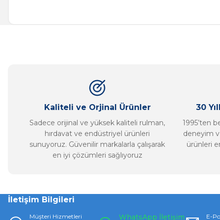
Bu ürünün fiyat bilgisi, resim, ürün açıklamalarında ve diğer ko
Görüş ve önerileriniz için teşekkür ederiz.
Ürün resmi kalitesiz, bozuk veya görüntülenemiyor.
Ürün açıklamasında eksik bilgiler bulunuyor.
Ürün bilgilerinde hatalar bulunuyor.
Ürün fiyatı diğer sitelerden daha pahalı.
Bu ürüne benzer farklı alternatifler olmalı.
Kaliteli ve Orjinal Ürünler
30 Yı
Sadece orijinal ve yüksek kaliteli rulman,
1995’ten ber
hırdavat ve endüstriyel ürünleri
deneyim ve
sunuyoruz. Güvenilir markalarla çalışarak
ürünleri e
en iyi çözümleri sağlıyoruz
İletişim Bilgileri
Müşteri Hizmetleri
WhatsApp İletişim
E-Po