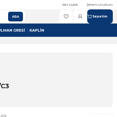
Yeni Üyelik
Şifremi Unuttum
Sepetim
ARA
ULMAN GRESİ
KAPLİN
/C3
L/C3