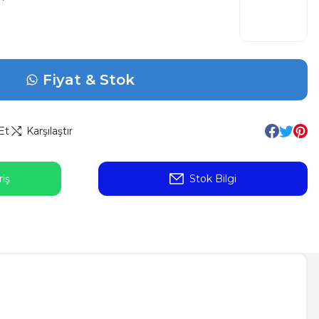
Fiyat & Stok
Et
Karşılaştır
iş
Stok Bilgi