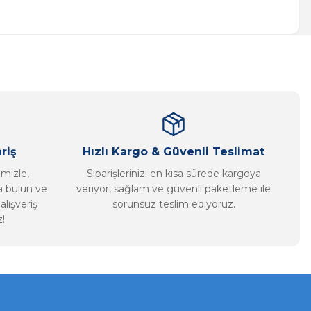
a iletebilirsiniz.
riş
Hızlı Kargo & Güvenli Teslimat
imizle,
Siparişlerinizi en kısa sürede kargoya
ca bulun ve
veriyor, sağlam ve güvenli paketleme ile
alışveriş
sorunsuz teslim ediyoruz.
!