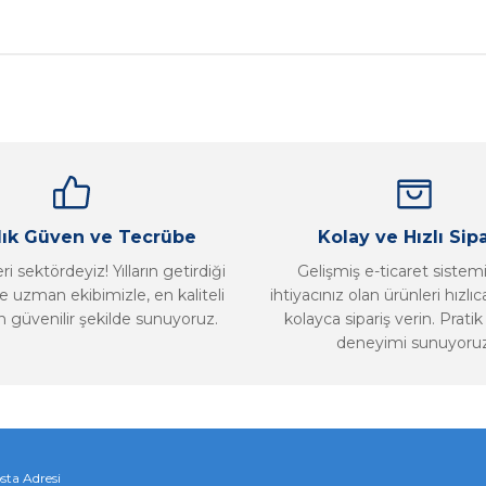
nularda yetersiz gördüğünüz noktaları öneri formunu kullanarak tarafımız
Bu ürüne ilk yorumu siz yapın!
Yorum Yaz
llık Güven ve Tecrübe
Kolay ve Hızlı Sipa
i sektördeyiz! Yılların getirdiği
Gelişmiş e-ticaret sistem
 uzman ekibimizle, en kaliteli
ihtiyacınız olan ürünleri hızlı
n güvenilir şekilde sunuyoruz.
kolayca sipariş verin. Pratik 
deneyimi sunuyoruz
Gönder
sta Adresi