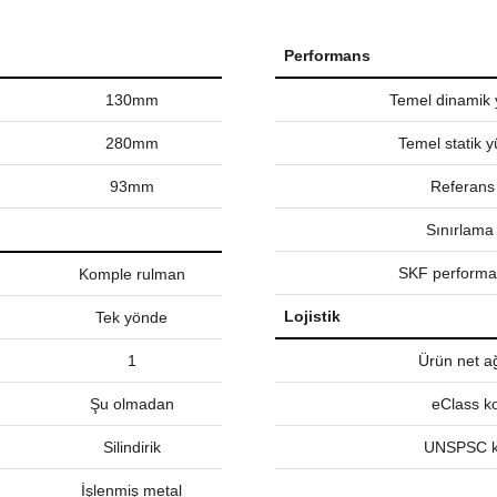
Performans
130mm
Temel dinamik 
280mm
Temel statik y
93mm
Referans
Sınırlama 
SKF performan
Komple rulman
Lojistik
Tek yönde
1
Ürün net ağ
Şu olmadan
eClass k
Silindirik
UNSPSC 
İşlenmiş metal