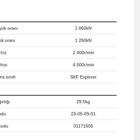
yük oranı
1 060kN
ük oranı
1 250kN
 hız
2 400r/min
hızı
4 500r/min
s sınıfı
SKF Explorer
ırlığı
29.5kg
odu
23-05-09-01
kodu
31171505