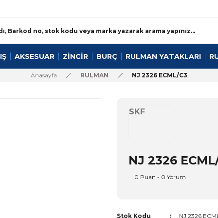
IŞ
AKSESUAR
ZİNCİR
BURÇ
RULMAN YATAKLARI
R
Anasayfa
RULMAN
NJ 2326 ECML/C3
SKF
NJ 2326 ECML
0 Puan - 0 Yorum
Stok Kodu
NJ 2326 ECM