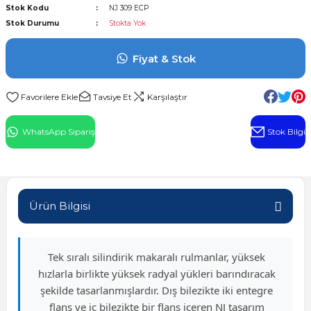
Stok Kodu
NJ 309 ECP
l Rulman
Stok Durumu
Stokta Yok
 Rulman
Fiyat & Stok
ulman
Tavsiye Et
Karşılaştır
n
WhatsApp Sipariş
Stok Bilgi
ı
ralı Rulman
Ürün Bilgisi
ik Makaralı Rulman
Tek sıralı silindirik makaralı rulmanlar, yüksek
hızlarla birlikte yüksek radyal yükleri barındıracak
şekilde tasarlanmışlardır. Dış bilezikte iki entegre
flanş ve iç bilezikte bir flanş içeren NJ tasarım