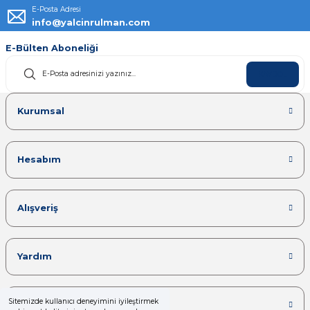
E-Posta Adresi
info@yalcinrulman.com
E-Bülten Aboneliği
KAYDOL
Kurumsal
Hesabım
Alışveriş
Yardım
Sitemizde kullanıcı deneyimini iyileştirmek
Kategoriler