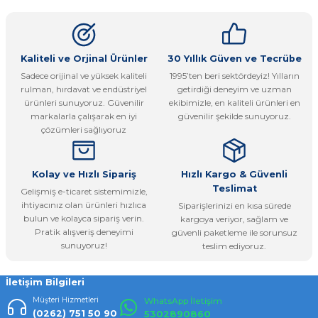
kullanarak tarafımıza iletebilirsiniz.
Görüş ve önerileriniz için teşekkür ederiz.
Ürün resmi kalitesiz, bozuk veya görüntülenemiyor.
Kaliteli ve Orjinal Ürünler
30 Yıllık Güven ve Tecrübe
Sadece orijinal ve yüksek kaliteli
1995’ten beri sektördeyiz! Yılların
Ürün açıklamasında eksik bilgiler bulunuyor.
rulman, hırdavat ve endüstriyel
getirdiği deneyim ve uzman
Ürün bilgilerinde hatalar bulunuyor.
ürünleri sunuyoruz. Güvenilir
ekibimizle, en kaliteli ürünleri en
markalarla çalışarak en iyi
güvenilir şekilde sunuyoruz.
Ürün fiyatı diğer sitelerden daha pahalı.
çözümleri sağlıyoruz
Bu ürüne benzer farklı alternatifler olmalı.
Kolay ve Hızlı Sipariş
Hızlı Kargo & Güvenli
Teslimat
Gelişmiş e-ticaret sistemimizle,
ihtiyacınız olan ürünleri hızlıca
Siparişlerinizi en kısa sürede
bulun ve kolayca sipariş verin.
kargoya veriyor, sağlam ve
Pratik alışveriş deneyimi
güvenli paketleme ile sorunsuz
Gönder
sunuyoruz!
teslim ediyoruz.
İletişim Bilgileri
Müşteri Hizmetleri
WhatsApp İletişim
(0262) 751 50 90
5302890860