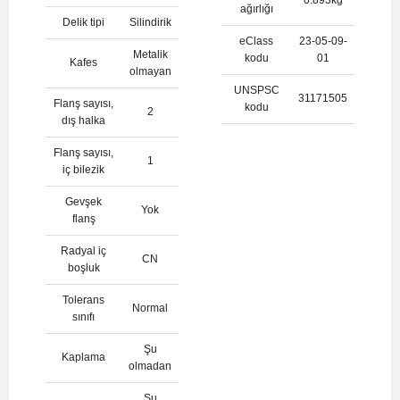
ağırlığı
Delik tipi
Silindirik
eClass
23-05-09-
Metalik
kodu
01
Kafes
olmayan
UNSPSC
31171505
Flanş sayısı,
kodu
2
dış halka
Flanş sayısı,
1
iç bilezik
Gevşek
Yok
flanş
Radyal iç
CN
boşluk
Tolerans
Normal
sınıfı
Şu
Kaplama
olmadan
Şu