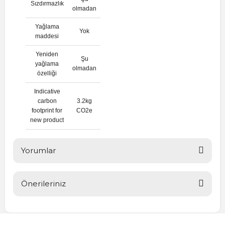
Sızdırmazlık
olmadan
Yağlama
Yok
maddesi
Yeniden
Şu
yağlama
olmadan
özelliği
Indicative
carbon
3.2kg
footprint for
CO2e
new product
Yorumlar
Önerileriniz
Bu ürüne ilk yorumu siz yapın!
Bu ürünün fiyat bilgisi, resim, ürün açıklamalarında ve diğer
konularda yetersiz gördüğünüz noktaları öneri formunu
Yorum Yaz