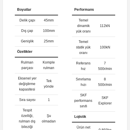
Boyutlar
Performans
Delik çapı
45mm
Temel
dinamik
112kN
Dış çap
100mm
yük oranı
Genişlik
25mm
Temel
statik yük
100kN
Özellikler
oranı
Rulman
Komple
Referans
7
parçası
rulman
hız
500r/min
Eksenel yer
Sınırlama
8
Tek
değiştirme
hızı
500r/min
yönde
kapasitesi
SKF
SKF
Sıra sayısı
1
performans
Explorer
sınıfı
Tespit
özelliği,
Şu
Lojistik
rulman dış
olmadan
bileziği
Ürün net
0.893kg