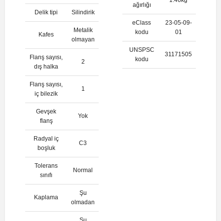
ağırlığı
Delik tipi
Silindirik
eClass
23-05-09-
Metalik
kodu
01
Kafes
olmayan
UNSPSC
31171505
Flanş sayısı,
kodu
2
dış halka
Flanş sayısı,
1
iç bilezik
Gevşek
Yok
flanş
Radyal iç
C3
boşluk
Tolerans
Normal
sınıfı
Şu
Kaplama
olmadan
Şu