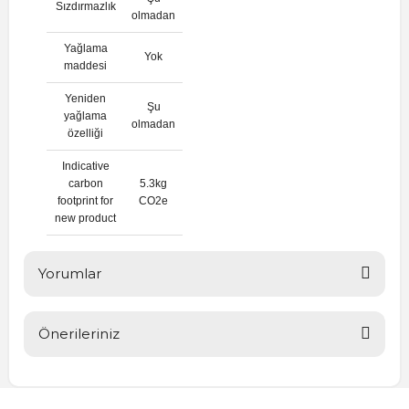
Sızdırmazlık
olmadan
Yağlama
Yok
maddesi
Yeniden
Şu
yağlama
olmadan
özelliği
Indicative
carbon
5.3kg
footprint for
CO2e
new product
Yorumlar
Önerileriniz
Bu ürüne ilk yorumu siz yapın!
Bu ürünün fiyat bilgisi, resim, ürün açıklamalarında ve diğer
konularda yetersiz gördüğünüz noktaları öneri formunu
Yorum Yaz