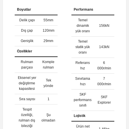
Boyutlar
Performans
Delik çapı
55mm
Temel
dinamik
156kN
Dış çap
120mm
yük oranı
Genişlik
29mm
Temel
statik yük
143kN
Özellikler
oranı
Rulman
Komple
Referans
6
parçası
rulman
hız
000r/min
Eksenel yer
Sınırlama
7
Tek
değiştirme
hızı
000r/min
yönde
kapasitesi
SKF
SKF
Sıra sayısı
1
performans
Explorer
sınıfı
Tespit
özelliği,
Şu
Lojistik
rulman dış
olmadan
bileziği
Ürün net
1.46kg