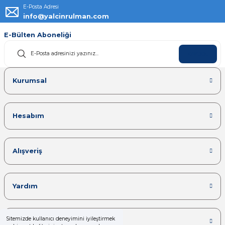
E-Posta Adresi
info@yalcinrulman.com
E-Bülten Aboneliği
KAYDOL
Kurumsal
Hesabım
Alışveriş
Yardım
Sitemizde kullanıcı deneyimini iyileştirmek
Kategoriler