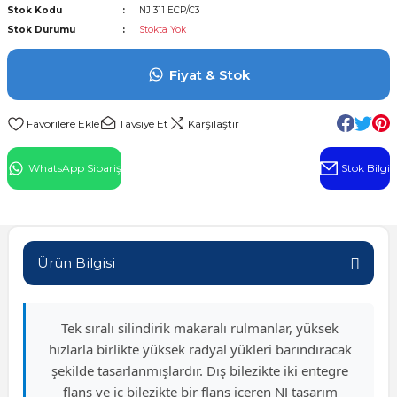
Stok Kodu
NJ 311 ECP/C3
l Rulman
Stok Durumu
Stokta Yok
 Rulman
Fiyat & Stok
ulman
Tavsiye Et
Karşılaştır
n
WhatsApp Sipariş
Stok Bilgi
ı
ralı Rulman
Ürün Bilgisi
ik Makaralı Rulman
Tek sıralı silindirik makaralı rulmanlar, yüksek
hızlarla birlikte yüksek radyal yükleri barındıracak
şekilde tasarlanmışlardır. Dış bilezikte iki entegre
flanş ve iç bilezikte bir flanş içeren NJ tasarım