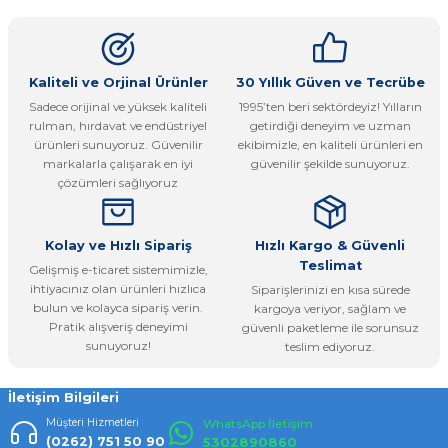
kullanarak tarafımıza iletebilirsiniz.
Görüş ve önerileriniz için teşekkür ederiz.
Ürün resmi kalitesiz, bozuk veya görüntülenemiyor.
Kaliteli ve Orjinal Ürünler
30 Yıllık Güven ve Tecrübe
Sadece orijinal ve yüksek kaliteli
1995’ten beri sektördeyiz! Yılların
Ürün açıklamasında eksik bilgiler bulunuyor.
rulman, hırdavat ve endüstriyel
getirdiği deneyim ve uzman
Ürün bilgilerinde hatalar bulunuyor.
ürünleri sunuyoruz. Güvenilir
ekibimizle, en kaliteli ürünleri en
markalarla çalışarak en iyi
güvenilir şekilde sunuyoruz.
Ürün fiyatı diğer sitelerden daha pahalı.
çözümleri sağlıyoruz
Bu ürüne benzer farklı alternatifler olmalı.
Kolay ve Hızlı Sipariş
Hızlı Kargo & Güvenli
Teslimat
Gelişmiş e-ticaret sistemimizle,
ihtiyacınız olan ürünleri hızlıca
Siparişlerinizi en kısa sürede
bulun ve kolayca sipariş verin.
kargoya veriyor, sağlam ve
Pratik alışveriş deneyimi
güvenli paketleme ile sorunsuz
Gönder
sunuyoruz!
teslim ediyoruz.
İletişim Bilgileri
Müşteri Hizmetleri
WhatsApp İletişim
(0262) 751 50 90
5302890860