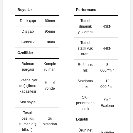
Boyutlar
Performans
Delik çapı
60mm
Temel
dinamik
43kN
Dış çap
95mm
yük oranı
Genişlik
18mm
Temel
statik yük
44kN
Özellikler
oranı
Rulman
Komple
Referans
8
parçası
rulman
hız
000r/min
Eksenel yer
Sınırlama
13
Her iki
değiştirme
hızı
000r/min
yönde
kapasitesi
SKF
SKF
Sıra sayısı
1
performans
Explorer
sınıfı
Tespit
özelliği,
Şu
Lojistik
rulman dış
olmadan
bileziği
Ürün net
0.486kg