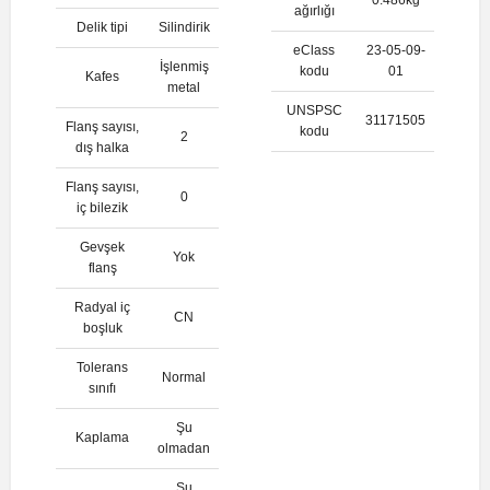
ağırlığı
Delik tipi
Silindirik
eClass
23-05-09-
İşlenmiş
kodu
01
Kafes
metal
UNSPSC
31171505
Flanş sayısı,
kodu
2
dış halka
Flanş sayısı,
0
iç bilezik
Gevşek
Yok
flanş
Radyal iç
CN
boşluk
Tolerans
Normal
sınıfı
Şu
Kaplama
olmadan
Şu