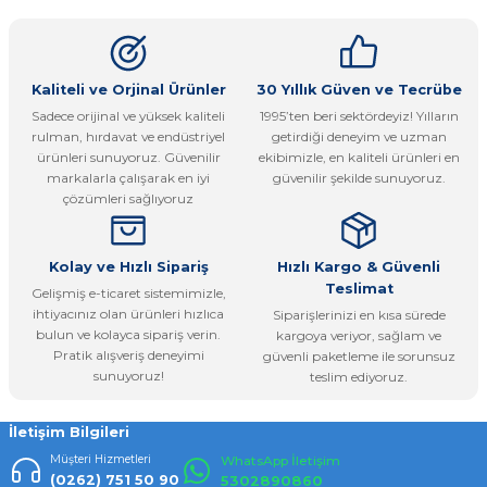
kullanarak tarafımıza iletebilirsiniz.
Görüş ve önerileriniz için teşekkür ederiz.
Ürün resmi kalitesiz, bozuk veya görüntülenemiyor.
Kaliteli ve Orjinal Ürünler
30 Yıllık Güven ve Tecrübe
Sadece orijinal ve yüksek kaliteli
1995’ten beri sektördeyiz! Yılların
Ürün açıklamasında eksik bilgiler bulunuyor.
rulman, hırdavat ve endüstriyel
getirdiği deneyim ve uzman
Ürün bilgilerinde hatalar bulunuyor.
ürünleri sunuyoruz. Güvenilir
ekibimizle, en kaliteli ürünleri en
markalarla çalışarak en iyi
güvenilir şekilde sunuyoruz.
Ürün fiyatı diğer sitelerden daha pahalı.
çözümleri sağlıyoruz
Bu ürüne benzer farklı alternatifler olmalı.
Kolay ve Hızlı Sipariş
Hızlı Kargo & Güvenli
Teslimat
Gelişmiş e-ticaret sistemimizle,
ihtiyacınız olan ürünleri hızlıca
Siparişlerinizi en kısa sürede
bulun ve kolayca sipariş verin.
kargoya veriyor, sağlam ve
Pratik alışveriş deneyimi
güvenli paketleme ile sorunsuz
Gönder
sunuyoruz!
teslim ediyoruz.
İletişim Bilgileri
Müşteri Hizmetleri
WhatsApp İletişim
(0262) 751 50 90
5302890860