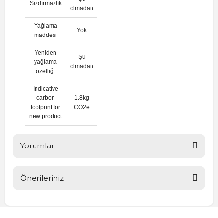
Sızdırmazlık
olmadan
Yağlama
Yok
maddesi
Yeniden
Şu
yağlama
olmadan
özelliği
Indicative
carbon
1.8kg
footprint for
CO2e
new product
Yorumlar
Önerileriniz
Bu ürüne ilk yorumu siz yapın!
Bu ürünün fiyat bilgisi, resim, ürün açıklamalarında ve diğer
konularda yetersiz gördüğünüz noktaları öneri formunu
Yorum Yaz