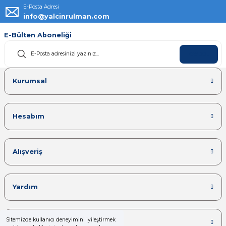
E-Posta Adresi
info@yalcinrulman.com
E-Bülten Aboneliği
KAYDOL
Kurumsal
Hesabım
Alışveriş
Yardım
Sitemizde kullanıcı deneyimini iyileştirmek
Kategoriler