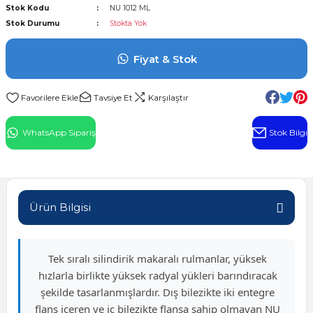
Stok Kodu
NU 1012 ML
l Rulman
Stok Durumu
Stokta Yok
 Rulman
Fiyat & Stok
ulman
Tavsiye Et
Karşılaştır
n
WhatsApp Sipariş
Stok Bilgi
ı
ralı Rulman
Ürün Bilgisi
ik Makaralı Rulman
Tek sıralı silindirik makaralı rulmanlar, yüksek
hızlarla birlikte yüksek radyal yükleri barındıracak
şekilde tasarlanmışlardır. Dış bilezikte iki entegre
flanş içeren ve iç bilezikte flanşa sahip olmayan NU