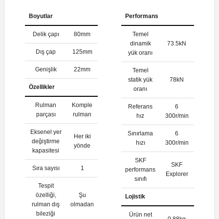
Boyutlar
Performans
Delik çapı
80mm
Temel
dinamik
73.5kN
Dış çap
125mm
yük oranı
Genişlik
22mm
Temel
statik yük
78kN
Özellikler
oranı
Rulman
Komple
Referans
6
parçası
rulman
hız
300r/min
Eksenel yer
Sınırlama
6
Her iki
değiştirme
hızı
300r/min
yönde
kapasitesi
SKF
SKF
Sıra sayısı
1
performans
Explorer
sınıfı
Tespit
özelliği,
Şu
Lojistik
rulman dış
olmadan
bileziği
Ürün net
0.88kg