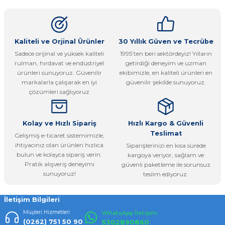
kullanarak tarafımıza iletebilirsiniz.
Görüş ve önerileriniz için teşekkür ederiz.
Ürün resmi kalitesiz, bozuk veya görüntülenemiyor.
Kaliteli ve Orjinal Ürünler
30 Yıllık Güven ve Tecrübe
Sadece orijinal ve yüksek kaliteli
1995’ten beri sektördeyiz! Yılların
Ürün açıklamasında eksik bilgiler bulunuyor.
rulman, hırdavat ve endüstriyel
getirdiği deneyim ve uzman
Ürün bilgilerinde hatalar bulunuyor.
ürünleri sunuyoruz. Güvenilir
ekibimizle, en kaliteli ürünleri en
markalarla çalışarak en iyi
güvenilir şekilde sunuyoruz.
Ürün fiyatı diğer sitelerden daha pahalı.
çözümleri sağlıyoruz
Bu ürüne benzer farklı alternatifler olmalı.
Kolay ve Hızlı Sipariş
Hızlı Kargo & Güvenli
Teslimat
Gelişmiş e-ticaret sistemimizle,
ihtiyacınız olan ürünleri hızlıca
Siparişlerinizi en kısa sürede
bulun ve kolayca sipariş verin.
kargoya veriyor, sağlam ve
Pratik alışveriş deneyimi
güvenli paketleme ile sorunsuz
Gönder
sunuyoruz!
teslim ediyoruz.
İletişim Bilgileri
Müşteri Hizmetleri
WhatsApp İletişim
(0262) 751 50 90
5302890860