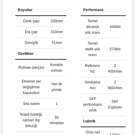
Boyutlar
Performans
Delik çapı
200mm
Temel
dinamik
440kN
Dış çap
310mm
yük oranı
Genişlik
51mm
Temel
statik yük
570kN
Özellikler
oranı
Komple
Referans
2
Rulman parçası
rulman
hız
400r/min
Eksenel yer
Sınırlama
3
Her iki
değiştirme
hızı
600r/min
yönde
kapasitesi
SKF
SKF
Sıra sayısı
1
performans
Explorer
sınıfı
Tespit özelliği,
Şu
rulman dış
Lojistik
olmadan
bileziği
Ürün net
13.9kg